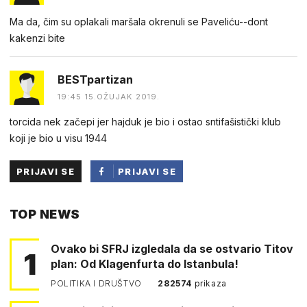
Ma da, čim su oplakali maršala okrenuli se Paveliću--dont
kakenzi bite
BESTpartizan
19:45 15.OŽUJAK 2019.
torcida nek začepi jer hajduk je bio i ostao sntifašistički klub
koji je bio u visu 1944
PRIJAVI SE
PRIJAVI SE
PUTEM
TOP NEWS
FACEBOOKA
Ovako bi SFRJ izgledala da se ostvario Titov
1
plan: Od Klagenfurta do Istanbula!
POLITIKA I DRUŠTVO
282574
prikaza