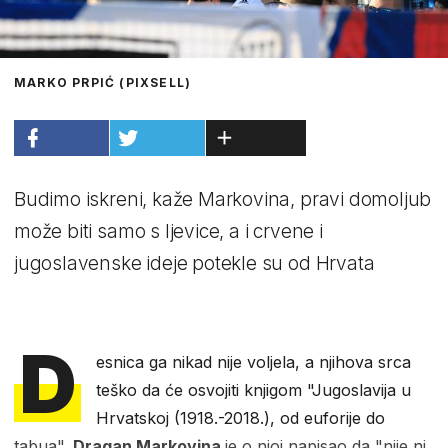
MARKO PRPIĆ (PIXSELL)
Budimo iskreni, kaže Markovina, pravi domoljub
može biti samo s ljevice, a i crvene i
jugoslavenske ideje potekle su od Hrvata
D
esnica ga nikad nije voljela, a njihova srca
teško da će osvojiti knjigom "Jugoslavija u
Hrvatskoj (1918.-2018.), od euforije do
tabua".
Dragan Markovina
je o njoj napisao da "nije ni