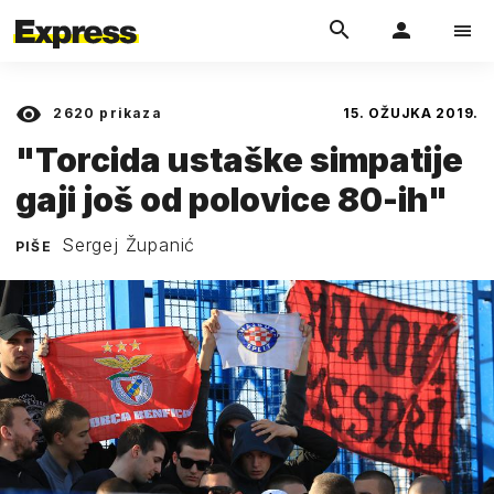
2620
prikaza
15. OŽUJKA 2019.
"Torcida ustaške simpatije
gaji još od polovice 80-ih"
Sergej Županić
PIŠE