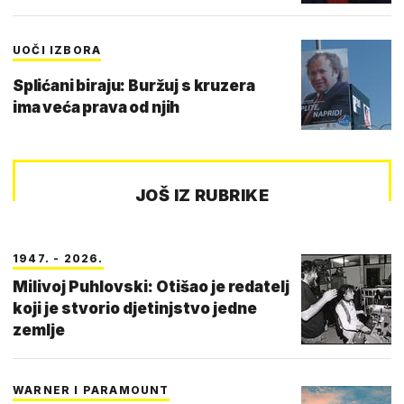
UOČI IZBORA
Splićani biraju: Buržuj s kruzera
ima veća prava od njih
JOŠ IZ RUBRIKE
1947. - 2026.
Milivoj Puhlovski: Otišao je redatelj
koji je stvorio djetinjstvo jedne
zemlje
WARNER I PARAMOUNT