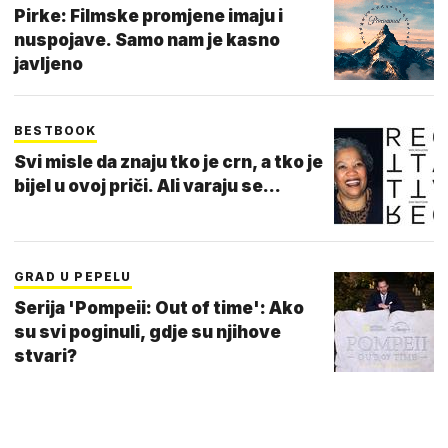
Pirke: Filmske promjene imaju i
nuspojave. Samo nam je kasno
javljeno
BESTBOOK
Svi misle da znaju tko je crn, a tko je
bijel u ovoj priči. Ali varaju se...
GRAD U PEPELU
Serija 'Pompeii: Out of time': Ako
su svi poginuli, gdje su njihove
stvari?