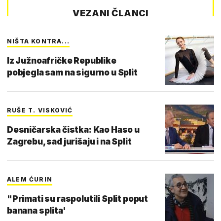
VEZANI ČLANCI
NIŠTA KONTRA...
Iz Južnoafričke Republike
pobjegla sam na sigurno u Split
RUŠE T. VISKOVIĆ
Desničarska čistka: Kao Haso u
Zagrebu, sad jurišaju i na Split
ALEM ĆURIN
"Primati su raspolutili Split poput
banana splita'