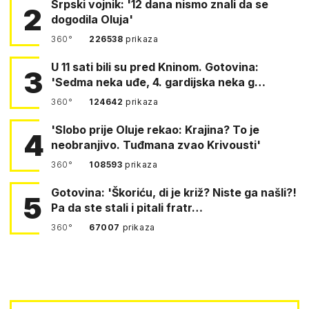
Srpski vojnik: '12 dana nismo znali da se
2
dogodila Oluja'
360°
226538
prikaza
U 11 sati bili su pred Kninom. Gotovina:
3
'Sedma neka uđe, 4. gardijska neka g…
360°
124642
prikaza
'Slobo prije Oluje rekao: Krajina? To je
4
neobranjivo. Tuđmana zvao Krivousti'
360°
108593
prikaza
Gotovina: 'Škoriću, di je križ? Niste ga našli?!
5
Pa da ste stali i pitali fratr…
360°
67007
prikaza