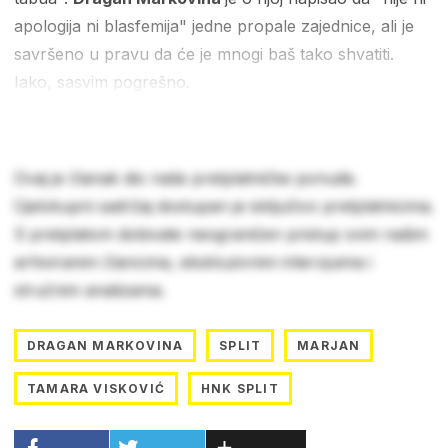
apologija ni blasfemija" jedne propale zajednice, ali je
savršeno u pravu da će je mnogi baš tako shvatiti.
Iako, sasvim pogrešno.
Ovaj je članak dio naše pretplatničke ponude.
Cjelokupni sadržaj dostupan je isključivo pretplatnicima.
S pretplatom dobivate neograničen pristup svim našim
arhiviranim člancima, ekskluzivnim intervjuima i
stručnim analizama.
DRAGAN MARKOVINA
SPLIT
MARJAN
TAMARA VISKOVIĆ
HNK SPLIT