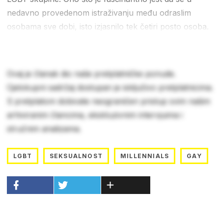
nedavno provedenom istraživanju među odraslim
osobama sve dobi, isto izjasnilo tek četiri posto osoba.
Ovaj je članak dio naše pretplatničke ponude.
Cjelokupni sadržaj dostupan je isključivo pretplatnicima.
S pretplatom dobivate neograničen pristup svim našim
arhiviranim člancima, ekskluzivnim intervjuima i
stručnim analizama.
LGBT
SEKSUALNOST
MILLENNIALS
GAY