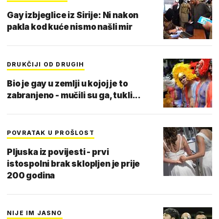
Gay izbjeglice iz Sirije: Ni nakon
pakla kod kuće nismo našli mir
DRUKČIJI OD DRUGIH
Bio je gay u zemlji u kojoj je to
zabranjeno - mučili su ga, tukli...
POVRATAK U PROŠLOST
Pljuska iz povijesti - prvi
istospolni brak sklopljen je prije
200 godina
NIJE IM JASNO