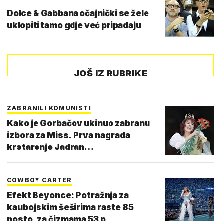
Dolce & Gabbana očajnički se žele
uklopiti tamo gdje već pripadaju
JOŠ IZ RUBRIKE
ZABRANILI KOMUNISTI
Kako je Gorbačov ukinuo zabranu
izbora za Miss. Prva nagrada
krstarenje Jadran…
COWBOY CARTER
Efekt Beyonce: Potražnja za
kaubojskim šeširima raste 85
posto, za čizmama 53 p…