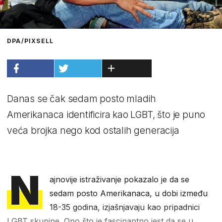
DPA/PIXSELL
Danas se čak sedam posto mladih
Amerikanaca identificira kao LGBT, što je puno
veća brojka nego kod ostalih generacija
N
ajnovije istraživanje pokazalo je da se
sedam posto Amerikanaca, u dobi između
18-35 godina, izjašnjavaju kao pripadnici
LGBT skupine. Ono što je fascinantno jest da se u