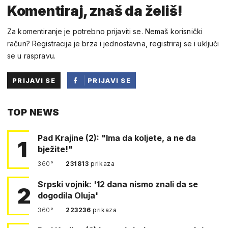
Komentiraj, znaš da želiš!
Za komentiranje je potrebno prijaviti se. Nemaš korisnički
račun? Registracija je brza i jednostavna, registriraj se i uključi
se u raspravu.
PRIJAVI SE
PRIJAVI SE
PUTEM
TOP NEWS
FACEBOOKA
Pad Krajine (2): "Ima da koljete, a ne da
1
bježite!"
360°
231813
prikaza
Srpski vojnik: '12 dana nismo znali da se
2
dogodila Oluja'
360°
223236
prikaza