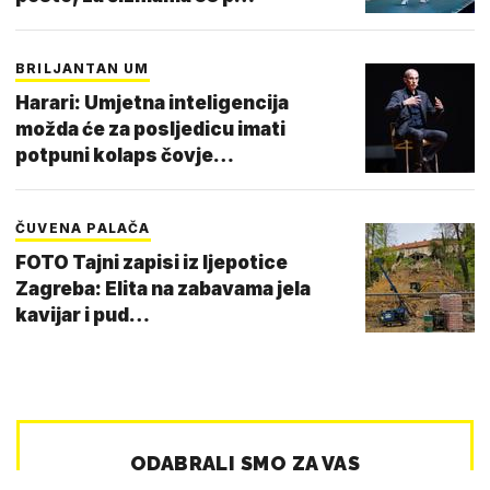
BRILJANTAN UM
Harari: Umjetna inteligencija
možda će za posljedicu imati
potpuni kolaps čovje…
ČUVENA PALAČA
FOTO Tajni zapisi iz ljepotice
Zagreba: Elita na zabavama jela
kavijar i pud…