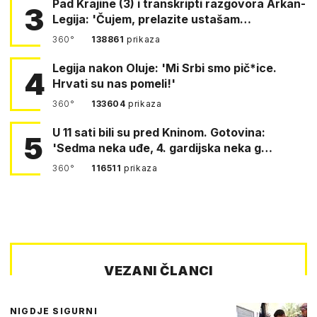
Pad Krajine (3) i transkripti razgovora Arkan-
3
Legija: 'Čujem, prelazite ustašam…
360°
138861
prikaza
Legija nakon Oluje: 'Mi Srbi smo pič*ice.
4
Hrvati su nas pomeli!'
360°
133604
prikaza
U 11 sati bili su pred Kninom. Gotovina:
5
'Sedma neka uđe, 4. gardijska neka g…
360°
116511
prikaza
VEZANI ČLANCI
NIGDJE SIGURNI