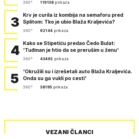
360°
119138
prikaza
Krv je curila iz kombija na semaforu pred
3
Splitom: Tko je ubio Blaža Kraljevića?
360°
62144
prikaza
Kako se Stipetiću predao Čedo Bulat:
4
'Tuđman je htio da se prerušim u ženu'
360°
43492
prikaza
'Okružili su i izrešetali auto Blaža Kraljevića.
5
Onda su ga vukli po cesti'
360°
38195
prikaza
VEZANI ČLANCI