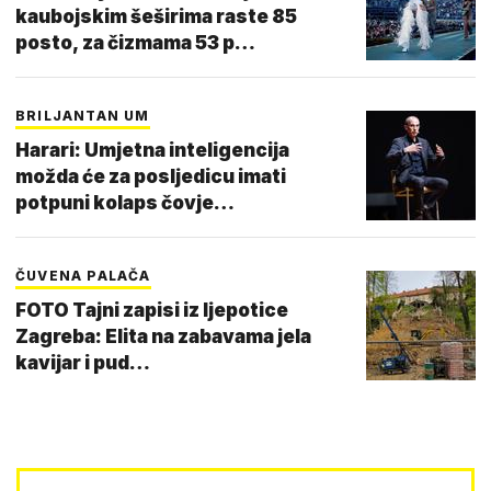
kaubojskim šeširima raste 85
posto, za čizmama 53 p…
BRILJANTAN UM
Harari: Umjetna inteligencija
možda će za posljedicu imati
potpuni kolaps čovje…
ČUVENA PALAČA
FOTO Tajni zapisi iz ljepotice
Zagreba: Elita na zabavama jela
kavijar i pud…