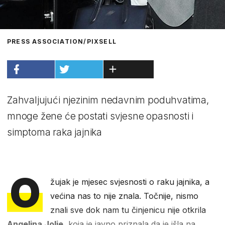
PRESS ASSOCIATION/PIXSELL
Zahvaljujući njezinim nedavnim poduhvatima,
mnoge žene će postati svjesne opasnosti i
simptoma raka jajnika
O
žujak je mjesec svjesnosti o raku jajnika, a
većina nas to nije znala. Točnije, nismo
znali sve dok nam tu činjenicu nije otkrila
Angelina Jolie
, koja je javno priznala da je išla na