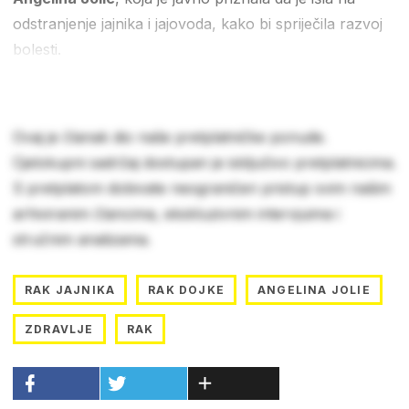
odstranjenje jajnika i jajovoda, kako bi spriječila razvoj
bolesti.
Ovaj je članak dio naše pretplatničke ponude.
Cjelokupni sadržaj dostupan je isključivo pretplatnicima.
S pretplatom dobivate neograničen pristup svim našim
arhiviranim člancima, ekskluzivnim intervjuima i
stručnim analizama.
RAK JAJNIKA
RAK DOJKE
ANGELINA JOLIE
ZDRAVLJE
RAK