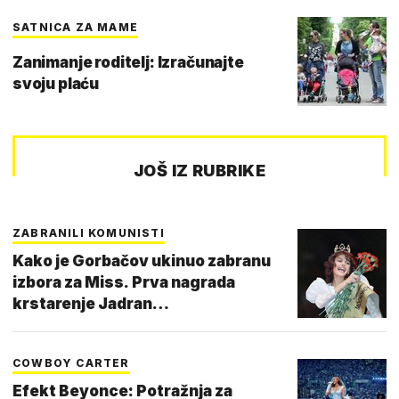
SATNICA ZA MAME
Zanimanje roditelj: Izračunajte
svoju plaću
JOŠ IZ RUBRIKE
ZABRANILI KOMUNISTI
Kako je Gorbačov ukinuo zabranu
izbora za Miss. Prva nagrada
krstarenje Jadran…
COWBOY CARTER
Efekt Beyonce: Potražnja za