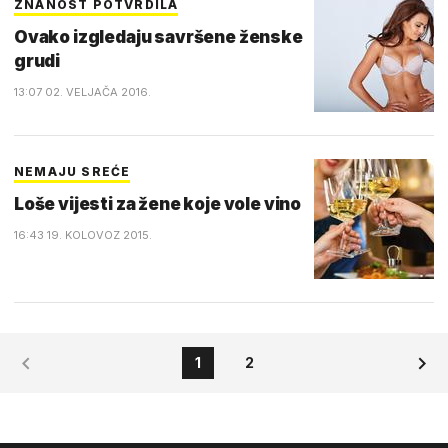
ZNANOST POTVRDILA
Ovako izgledaju savršene ženske
grudi
13:07 02. VELJAČA 2016.
NEMAJU SREĆE
Loše vijesti za žene koje vole vino
16:43 19. KOLOVOZ 2015.
1
2