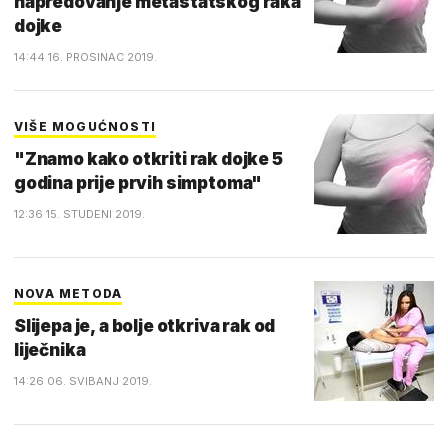
napredovanje metastatskog raka
dojke
14:44 16. PROSINAC 2019.
VIŠE MOGUĆNOSTI
"Znamo kako otkriti rak dojke 5
godina prije prvih simptoma"
12:36 15. STUDENI 2019.
NOVA METODA
Slijepa je, a bolje otkriva rak od
liječnika
14:26 06. SVIBANJ 2019.