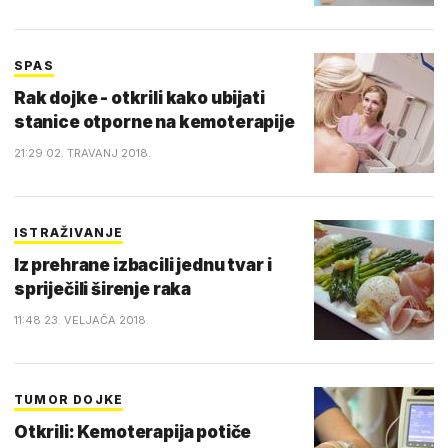
SPAS
Rak dojke - otkrili kako ubijati
stanice otporne na kemoterapije
21:29 02. TRAVANJ 2018.
ISTRAŽIVANJE
Iz prehrane izbacili jednu tvar i
spriječili širenje raka
11:48 23. VELJAČA 2018.
TUMOR DOJKE
Otkrili: Kemoterapija potiče