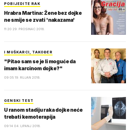
POBIJEDITE RAK
Hrabra Martina: Žene bez dojke
ne smije se zvati 'nakazama'
11:20 29. PROSINAC 2018.
I MUŠKARCI, TAKOĐER
"Pitao sam se je li moguće da
imam karcinom dojke?"
09:05 19. RUJAN 2018.
GENSKI TEST
U ranom stadiju raka dojke neće
trebati kemoterapija
09:14 04. LIPANJ 2018.