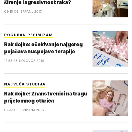
širenje i agresivnost raka?
09:15 08. SRPANJ 2017.
POGUBAN PESIMIZAM
Rak dojke: očekivanje najgoreg
pojačava nuspojave terapije
12:53 23. KOLOVOZ 2016.
NAJVEĆA STUDIJA
Rak dojke: Znanstvenici na tragu
prijelomnog otkrića
07:33 03. SVIBANJ 2016.