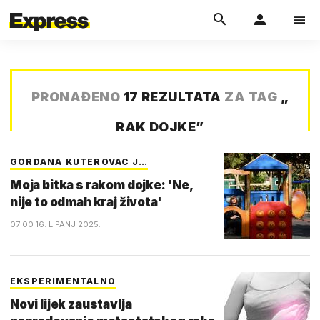
PRONAĐENO
17 REZULTATA
ZA TAG
„
RAK DOJKE
”
GORDANA KUTEROVAC J…
Moja bitka s rakom dojke: 'Ne,
nije to odmah kraj života'
07:00 16. LIPANJ 2025.
EKSPERIMENTALNO
Novi lijek zaustavlja