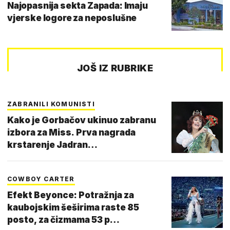
Najopasnija sekta Zapada: Imaju
vjerske logore za neposlušne
JOŠ IZ RUBRIKE
ZABRANILI KOMUNISTI
Kako je Gorbačov ukinuo zabranu
izbora za Miss. Prva nagrada
krstarenje Jadran…
COWBOY CARTER
Efekt Beyonce: Potražnja za
kaubojskim šeširima raste 85
posto, za čizmama 53 p…