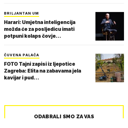
BRILJANTAN UM
Harari: Umjetna inteligencija
možda će za posljedicu imati
potpuni kolaps čovje…
ČUVENA PALAČA
FOTO Tajni zapisi iz ljepotice
Zagreba: Elita na zabavama jela
kavijar i pud…