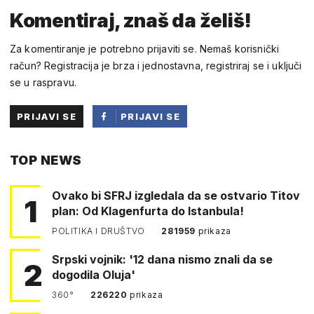
Komentiraj, znaš da želiš!
Za komentiranje je potrebno prijaviti se. Nemaš korisnički
račun? Registracija je brza i jednostavna, registriraj se i uključi
se u raspravu.
PRIJAVI SE
PRIJAVI SE
PUTEM
TOP NEWS
FACEBOOKA
Ovako bi SFRJ izgledala da se ostvario Titov
1
plan: Od Klagenfurta do Istanbula!
POLITIKA I DRUŠTVO
281959
prikaza
Srpski vojnik: '12 dana nismo znali da se
2
dogodila Oluja'
360°
226220
prikaza