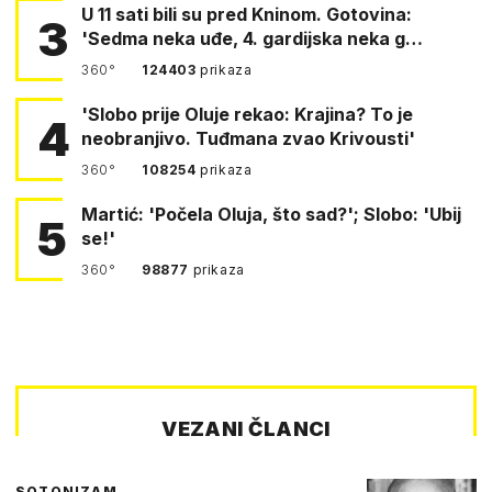
U 11 sati bili su pred Kninom. Gotovina:
3
'Sedma neka uđe, 4. gardijska neka g…
360°
124403
prikaza
'Slobo prije Oluje rekao: Krajina? To je
4
neobranjivo. Tuđmana zvao Krivousti'
360°
108254
prikaza
Martić: 'Počela Oluja, što sad?'; Slobo: 'Ubij
5
se!'
360°
98877
prikaza
VEZANI ČLANCI
SOTONIZAM