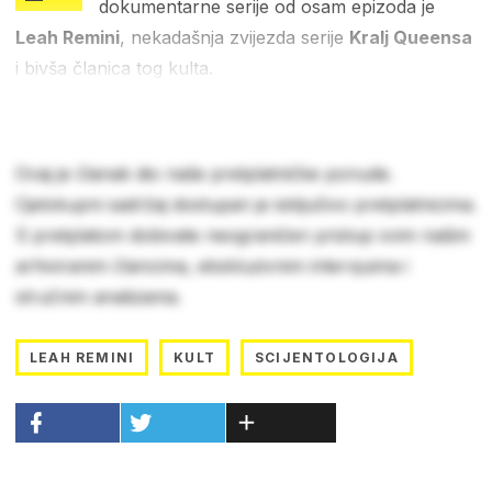
dokumentarne serije od osam epizoda je
Leah Remini
, nekadašnja zvijezda serije
Kralj Queensa
i bivša članica tog kulta.
Ovaj je članak dio naše pretplatničke ponude.
Cjelokupni sadržaj dostupan je isključivo pretplatnicima.
S pretplatom dobivate neograničen pristup svim našim
arhiviranim člancima, ekskluzivnim intervjuima i
stručnim analizama.
LEAH REMINI
KULT
SCIJENTOLOGIJA