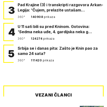
Pad Krajine (3) i transkripti razgovora Arkan-
3
Legija: 'Čujem, prelazite ustašam…
360°
140908
prikaza
U 11 sati bili su pred Kninom. Gotovina:
4
'Sedma neka uđe, 4. gardijska neka g…
360°
124274
prikaza
Srbija se i danas pita: Zašto je Knin pao za
5
samo 24 sata?
360°
111420
prikaza
VEZANI ČLANCI