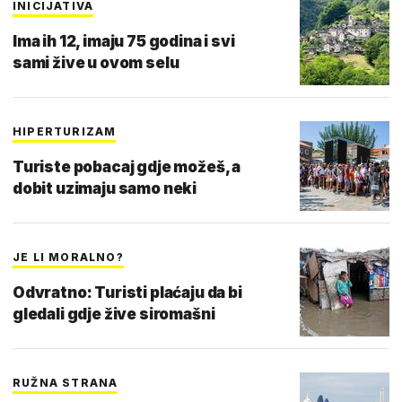
INICIJATIVA
Ima ih 12, imaju 75 godina i svi
sami žive u ovom selu
HIPERTURIZAM
Turiste pobacaj gdje možeš, a
dobit uzimaju samo neki
JE LI MORALNO?
Odvratno: Turisti plaćaju da bi
gledali gdje žive siromašni
RUŽNA STRANA