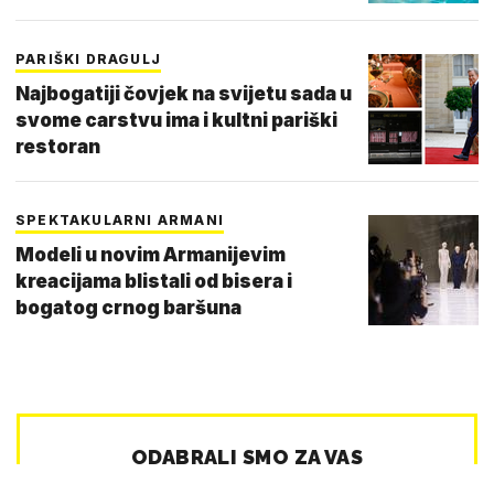
PARIŠKI DRAGULJ
Najbogatiji čovjek na svijetu sada u
svome carstvu ima i kultni pariški
restoran
SPEKTAKULARNI ARMANI
Modeli u novim Armanijevim
kreacijama blistali od bisera i
bogatog crnog baršuna