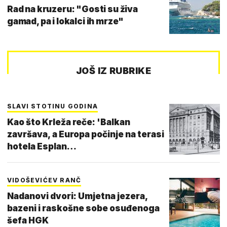
Rad na kruzeru: "Gosti su živa
gamad, pa i lokalci ih mrze"
JOŠ IZ RUBRIKE
SLAVI STOTINU GODINA
Kao što Krleža reče: 'Balkan
završava, a Europa počinje na terasi
hotela Esplan…
VIDOŠEVIĆEV RANČ
Nadanovi dvori: Umjetna jezera,
bazeni i raskošne sobe osuđenoga
šefa HGK