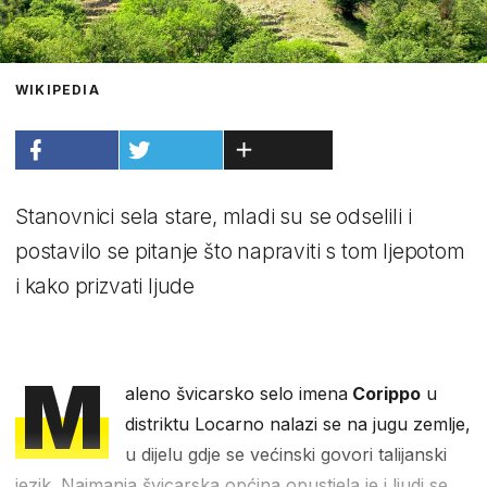
WIKIPEDIA
Stanovnici sela stare, mladi su se odselili i
postavilo se pitanje što napraviti s tom ljepotom
i kako prizvati ljude
M
aleno švicarsko selo imena
Corippo
u
distriktu Locarno nalazi se na jugu zemlje,
u dijelu gdje se većinski govori talijanski
jezik. Najmanja švicarska općina opustjela je i ljudi se