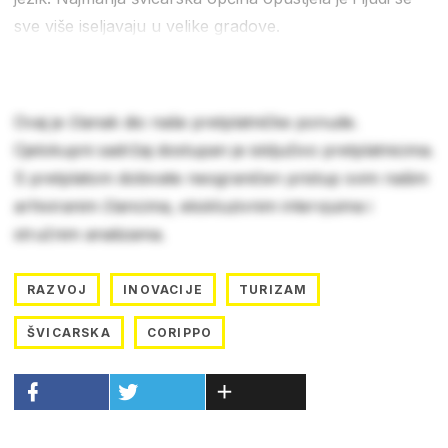
sve više iseljavaju u velike gradove.
Ovaj je članak dio naše pretplatničke ponude.
Cjelokupni sadržaj dostupan je isključivo pretplatnicima.
S pretplatom dobivate neograničen pristup svim našim
arhiviranim člancima, ekskluzivnim intervjuima i
stručnim analizama.
RAZVOJ
INOVACIJE
TURIZAM
ŠVICARSKA
CORIPPO