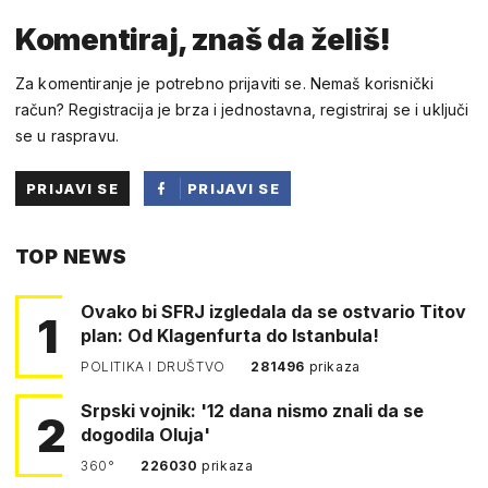
Komentiraj, znaš da želiš!
Za komentiranje je potrebno prijaviti se. Nemaš korisnički
račun? Registracija je brza i jednostavna, registriraj se i uključi
se u raspravu.
PRIJAVI SE
PRIJAVI SE
PUTEM
TOP NEWS
FACEBOOKA
Ovako bi SFRJ izgledala da se ostvario Titov
1
plan: Od Klagenfurta do Istanbula!
POLITIKA I DRUŠTVO
281496
prikaza
Srpski vojnik: '12 dana nismo znali da se
2
dogodila Oluja'
360°
226030
prikaza