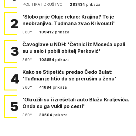
POLITIKA I DRUŠTVO
283434
prikaza
'Slobo prije Oluje rekao: Krajina? To je
2
neobranjivo. Tuđmana zvao Krivousti'
360°
109412
prikaza
Čavoglave u NDH: 'Četnici iz Moseća upali
3
su u selo i pobili obitelj Perković'
360°
108854
prikaza
Kako se Stipetiću predao Čedo Bulat:
4
'Tuđman je htio da se prerušim u ženu'
360°
41684
prikaza
'Okružili su i izrešetali auto Blaža Kraljevića.
5
Onda su ga vukli po cesti'
360°
30504
prikaza