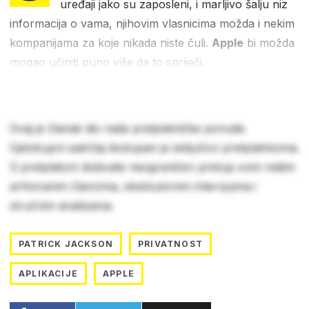
uređaji jako su zaposleni, i marljivo šalju niz
informacija o vama, njihovim vlasnicima možda i nekim
kompanijama za koje nikada niste čuli.
Apple
bi možda
mogao učiniti puno više da to spriječi.
Ovaj je članak dio naše pretplatničke ponude.
Cjelokupni sadržaj dostupan je isključivo pretplatnicima.
S pretplatom dobivate neograničen pristup svim našim
arhiviranim člancima, ekskluzivnim intervjuima i
stručnim analizama.
PATRICK JACKSON
PRIVATNOST
APLIKACIJE
APPLE