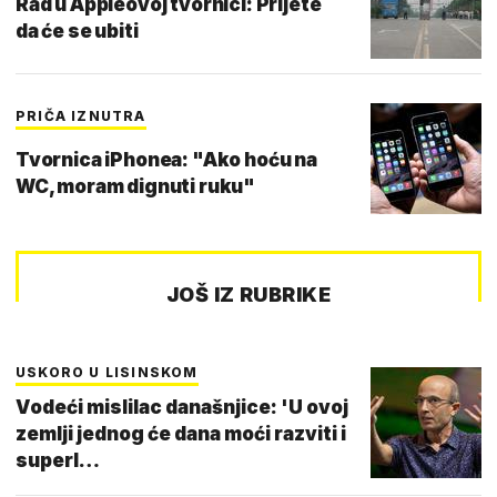
Rad u Appleovoj tvornici: Prijete
da će se ubiti
PRIČA IZNUTRA
Tvornica iPhonea: "Ako hoću na
WC, moram dignuti ruku"
JOŠ IZ RUBRIKE
USKORO U LISINSKOM
Vodeći mislilac današnjice: 'U ovoj
zemlji jednog će dana moći razviti i
superl…