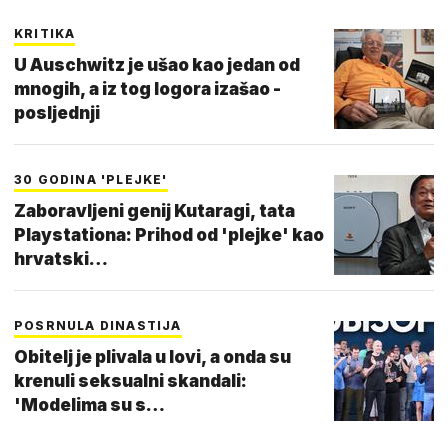
KRITIKA
U Auschwitz je ušao kao jedan od
mnogih, a iz tog logora izašao -
posljednji
30 GODINA 'PLEJKE'
Zaboravljeni genij Kutaragi, tata
Playstationa: Prihod od 'plejke' kao
hrvatski…
POSRNULA DINASTIJA
Obitelj je plivala u lovi, a onda su
krenuli seksualni skandali:
'Modelima su s…