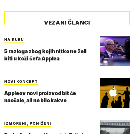
VEZANI ČLANCI
NA RUBU
5 razloga zbog kojih nitko ne želi
biti u koži šefa Applea
NOVI KONCEPT
Appleov novi proizvod bit će
naočale, ali ne bilo kakve
IZMORENI, PONIŽENI