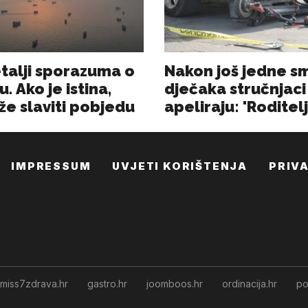
IMPRESSUM
UVJETI KORIŠTENJA
PRIV
miss7zdrava.hr
gastro.hr
joomboos.hr
ordinacija.hr
po