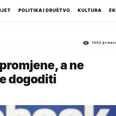
IJET
POLITIKA I DRUŠTVO
KULTURA
EK
1002
prikaz
 promjene, a ne
e dogoditi