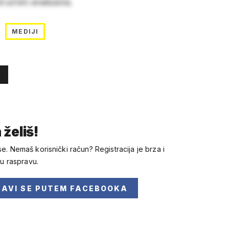
stručnim analizama.
MEDIJI
 želiš!
se. Nemaš korisnički račun? Registracija je brza i
 u raspravu.
JAVI SE
PUTEM FACEBOOKA