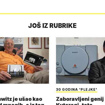
JOŠ IZ RUBRIKE
30 GODINA 'PLEJKE'
witz je ušao kao
Zaboravljeni genij