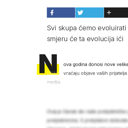
Svi skupa ćemo evoluirati 
smjeru će ta evolucija ići
N
ova godina donosi nove velik
vraćaju objave vaših prijatelja
medija.
Ovaj je članak dio naše pretplatničke
pretplatnicima. S pretplatom dobivat