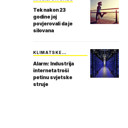
Tek nakon 23
godine joj
povjerovali da je
silovana
KLIMATSKE
PROMJENE
Alarm: Industrija
interneta troši
petinu svjetske
struje