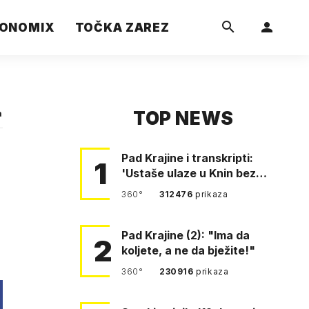
ONOMIX
TOČKA ZAREZ
TOP NEWS
a
Pad Krajine i transkripti:
1
'Ustaše ulaze u Knin bez
borbe. Mile, ovo je bežanij…
360°
312476
prikaza
Pad Krajine (2): "Ima da
2
koljete, a ne da bježite!"
360°
230916
prikaza