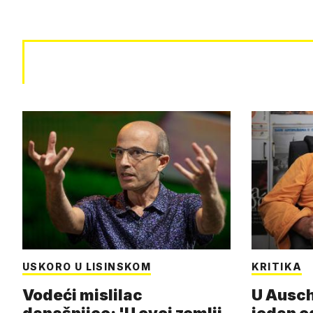
USKORO U LISINSKOM
KRITIKA
Vodeći mislilac
U Ausch