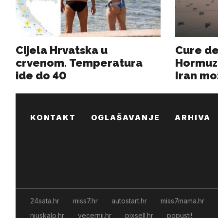
KONTAKT
OGLAŠAVANJE
ARHIVA
24sata.hr
miss7.hr
autostart.hr
miss7mama.hr
njuskalo.hr
vecernji.hr
pixsell.hr
popusti!