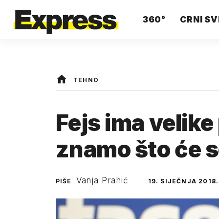
360°
CRNI SV
TEHNO
Fejs ima velike
znamo što će s
Vanja Prahić
PIŠE
19. SIJEČNJA 2018.