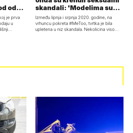
onda su krenuli seksualni
od od
skandali: 'Modelima su
ski…
s…
koj je prva
Između lipnja i srpnja 2020. godine, na
odaju u
vrhuncu pokreta #MeToo, tvrtka je bila
dišnji…
upletena u niz skandala. Nekolicina viso…