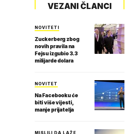
VEZANI ČLANCI
NOVITETI
Zuckerberg zbog
novih pravila na
Fejsu izgubio 3.3
milijarde dolara
NOVITET
Na Facebooku će
biti više vijesti,
manje prijatelja
MISLILI DA LAŽE