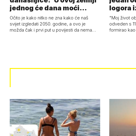
današnjice: 'U ovoj zemlji
jedan o
jednog će dana moći
logora i
razviti i superl…
Očito je kako nitko ne zna kako će naš
"Moj život ob
svijet izgledati 2050. godine, a ovo je
odveden s 11
možda čak i prvi put u povijesti da nema…
formirao kao