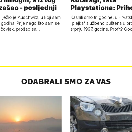
d mnogih, a iz tog
Kutaragi, tata
zašao - posljednji
Playstationa: Prih
'plejke' kao hrvat
ilježio je Auschwitz, u koji sam
Kasnili smo tri godine, u Hrvats
 godina. Prije nego što sam se
'plejka' službeno puštena u pr
 čovjek, prošao sa…
srpnju 1997. godine. Profit? Go