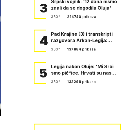
Srpski vojnik: '12 dana nismo
3
znali da se dogodila Oluja'
360°
214740
prikaza
Pad Krajine (3) i transkripti
4
razgovora Arkan-Legija:
'Čujem, prelazite ustašam…
360°
137884
prikaza
Legija nakon Oluje: 'Mi Srbi
5
smo pič*ice. Hrvati su nas
pomeli!'
360°
132298
prikaza