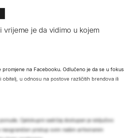
i vrijeme je da vidimo u kojem
e promjene na Facebooku. Odlučeno je da se u fokus
 i obitelj, u odnosu na postove različitih brendova ili
 ponude. Cjelokupni sadržaj dostupan je isključivo
e neograničen pristup svim našim arhiviranim