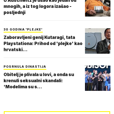
U Auschwitz je ušao kao jedan od
mnogih, a iz tog logora izašao -
posljednji
30 GODINA 'PLEJKE'
Zaboravljeni genij Kutaragi, tata
Playstationa: Prihod od 'plejke' kao
hrvatski…
POSRNULA DINASTIJA
Obitelj je plivala u lovi, a onda su
krenuli seksualni skandali:
'Modelima su s…