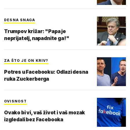
DESNA SNAGA
Trumpov križar: "Papa je
neprijatelj, napadnite ga!"
ZA ŠTO JE ON KRIV?
Potres u Facebooku: Odlazi desna
ruka Zuckerberga
OVISNOST
Ovako bi vi, vaš život i vaš mozak
izgledali bez Facebooka