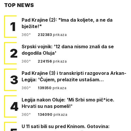
TOP NEWS
FACEBOOKA
Pad Krajine (2): "Ima da koljete, a ne da
1
bježite!"
360°
232383
prikaza
Srpski vojnik: '12 dana nismo znali da se
2
dogodila Oluja'
360°
224156
prikaza
Pad Krajine (3) i transkripti razgovora Arkan-
3
Legija: 'Čujem, prelazite ustašam…
360°
139350
prikaza
Legija nakon Oluje: 'Mi Srbi smo pič*ice.
4
Hrvati su nas pomeli!'
360°
134090
prikaza
U 11 sati bili su pred Kninom. Gotovina: