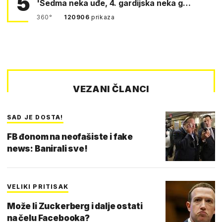
5
'Sedma neka uđe, 4. gardijska neka g…
360°
120906
prikaza
VEZANI ČLANCI
SAD JE DOSTA!
FB đonom na neofašiste i fake
news: Banirali sve!
VELIKI PRITISAK
Može li Zuckerberg i dalje ostati
na čelu Facebooka?