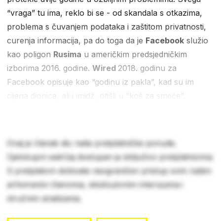
“vraga” tu ima, reklo bi se - od skandala s otkazima,
problema s čuvanjem podataka i zaštitom privatnosti,
curenja informacija, pa do toga da je
Facebook
služio
kao poligon
Rusima
u američkim predsjedničkim
izborima 2016. godine.
Wired
2018. godinu za
Facebook opisuje kao “godinu iz pakla”, kad su im
cijena dionica, ali i imidž, otišli u “koš za smeće”.
Ovaj je članak dio naše pretplatničke ponude.
Cjelokupni sadržaj dostupan je isključivo pretplatnicima.
S pretplatom dobivate neograničen pristup svim našim
arhiviranim člancima, ekskluzivnim intervjuima i
stručnim analizama.