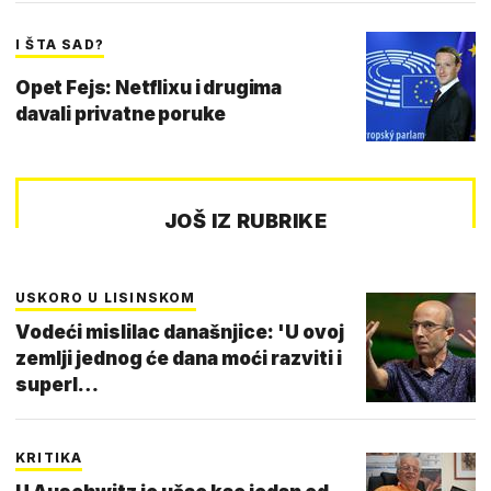
I ŠTA SAD?
Opet Fejs: Netflixu i drugima
davali privatne poruke
JOŠ IZ RUBRIKE
USKORO U LISINSKOM
Vodeći mislilac današnjice: 'U ovoj
zemlji jednog će dana moći razviti i
superl…
KRITIKA