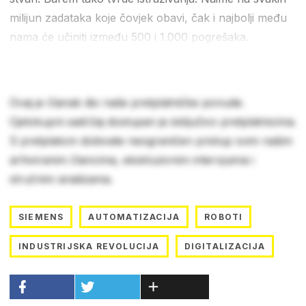
milijun zadataka koje čovjek obavi, čak i najbolji među
nama će učiniti između 500 i 1.000 pogrešaka.
Ovaj je članak dio naše pretplatničke ponude.
Cjelokupni sadržaj dostupan je isključivo pretplatnicima.
S pretplatom dobivate neograničen pristup svim našim
arhiviranim člancima, ekskluzivnim intervjuima i
stručnim analizama.
SIEMENS
AUTOMATIZACIJA
ROBOTI
INDUSTRIJSKA REVOLUCIJA
DIGITALIZACIJA