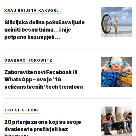
KRAJ SVIJETA KAKVOG…
Silicijska dolina pokušava ljude
učiniti besmrtnima... i nije
potpuno bezuspješ…
ODABRAO HOROWITZ
Zaboravite novi Facebook ili
WhatsApp – ovo je '16
veličanstvenih' tech trendova
TKO SE SJEĆA?
20 pitanja za one koji su svoje
dvadesete preživjeli bez