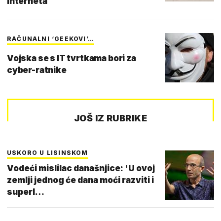
interneta
RAČUNALNI ‘GEEKOVI’…
Vojska se s IT tvrtkama bori za
cyber-ratnike
JOŠ IZ RUBRIKE
USKORO U LISINSKOM
Vodeći mislilac današnjice: 'U ovoj
zemlji jednog će dana moći razviti i
superl…