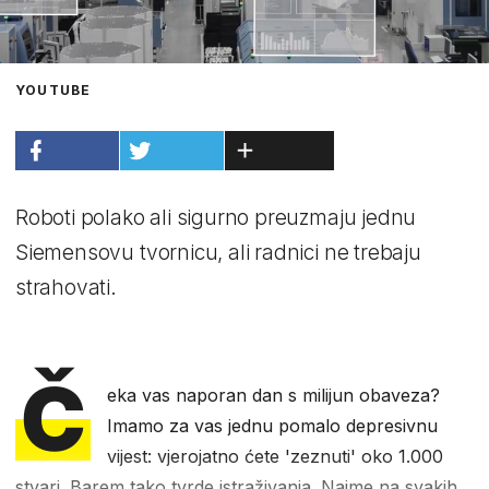
YOUTUBE
Roboti polako ali sigurno preuzmaju jednu
Siemensovu tvornicu, ali radnici ne trebaju
strahovati.
Č
eka vas naporan dan s milijun obaveza?
Imamo za vas jednu pomalo depresivnu
vijest: vjerojatno ćete 'zeznuti' oko 1.000
stvari. Barem tako tvrde istraživanja. Naime na svakih