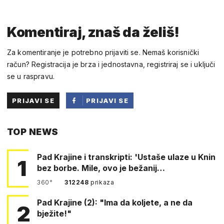
Komentiraj, znaš da želiš!
Za komentiranje je potrebno prijaviti se. Nemaš korisnički
račun? Registracija je brza i jednostavna, registriraj se i uključi
se u raspravu.
PRIJAVI SE
PRIJAVI SE
PUTEM
TOP NEWS
FACEBOOKA
Pad Krajine i transkripti: 'Ustaše ulaze u Knin
1
bez borbe. Mile, ovo je bežanij…
360°
312248
prikaza
Pad Krajine (2): "Ima da koljete, a ne da
2
bježite!"