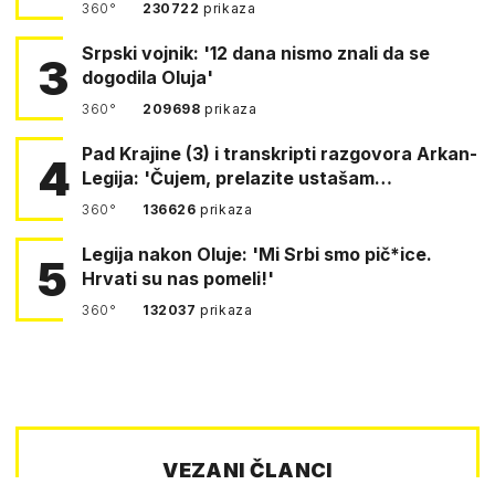
360°
230722
prikaza
Srpski vojnik: '12 dana nismo znali da se
3
dogodila Oluja'
360°
209698
prikaza
Pad Krajine (3) i transkripti razgovora Arkan-
4
Legija: 'Čujem, prelazite ustašam…
360°
136626
prikaza
Legija nakon Oluje: 'Mi Srbi smo pič*ice.
5
Hrvati su nas pomeli!'
360°
132037
prikaza
VEZANI ČLANCI