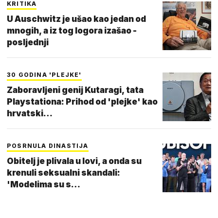
KRITIKA
U Auschwitz je ušao kao jedan od
mnogih, a iz tog logora izašao -
posljednji
30 GODINA 'PLEJKE'
Zaboravljeni genij Kutaragi, tata
Playstationa: Prihod od 'plejke' kao
hrvatski…
POSRNULA DINASTIJA
Obitelj je plivala u lovi, a onda su
krenuli seksualni skandali:
'Modelima su s…