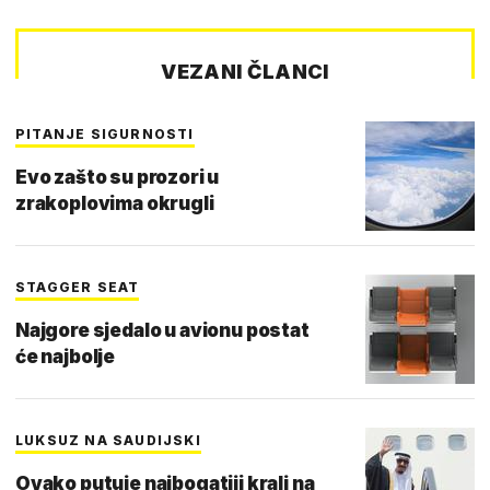
VEZANI ČLANCI
PITANJE SIGURNOSTI
Evo zašto su prozori u
zrakoplovima okrugli
STAGGER SEAT
Najgore sjedalo u avionu postat
će najbolje
LUKSUZ NA SAUDIJSKI
Ovako putuje najbogatiji kralj na