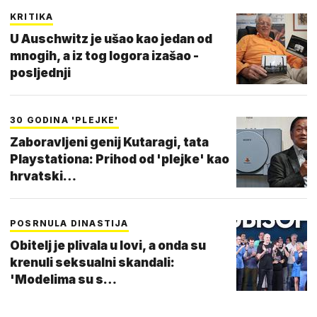
KRITIKA
U Auschwitz je ušao kao jedan od
mnogih, a iz tog logora izašao -
posljednji
30 GODINA 'PLEJKE'
Zaboravljeni genij Kutaragi, tata
Playstationa: Prihod od 'plejke' kao
hrvatski…
POSRNULA DINASTIJA
Obitelj je plivala u lovi, a onda su
krenuli seksualni skandali:
'Modelima su s…