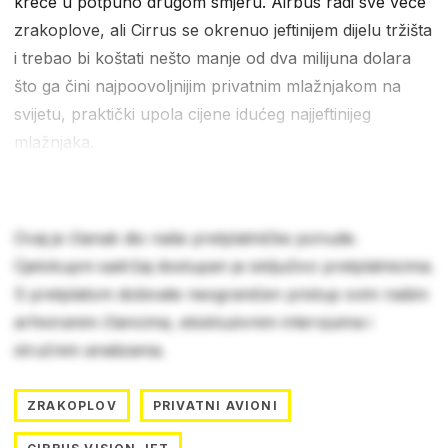
kreće u potpuno drugom smjeru. Airbus radi sve veće
zrakoplove, ali Cirrus se okrenuo jeftinijem dijelu tržišta
i trebao bi koštati nešto manje od dva milijuna dolara
što ga čini najpoovoljnijim privatnim mlažnjakom na
svijetu, praktički upola cijene idućeg najjeftinijeg
mlažnjaka.
Ovaj je članak dio naše pretplatničke ponude.
Cjelokupni sadržaj dostupan je isključivo pretplatnicima.
S pretplatom dobivate neograničen pristup svim našim
arhiviranim člancima, ekskluzivnim intervjuima i
stručnim analizama.
ZRAKOPLOV
PRIVATNI AVIONI