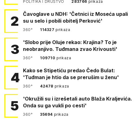
POLITIKA I DRUŠTVO
283766
prikaza
Čavoglave u NDH: 'Četnici iz Moseća upali
2
su u selo i pobili obitelj Perković'
360°
114327
prikaza
'Slobo prije Oluje rekao: Krajina? To je
3
neobranjivo. Tuđmana zvao Krivousti'
360°
109710
prikaza
Kako se Stipetiću predao Čedo Bulat:
4
'Tuđman je htio da se prerušim u ženu'
360°
42478
prikaza
'Okružili su i izrešetali auto Blaža Kraljevića.
5
Onda su ga vukli po cesti'
360°
35694
prikaza