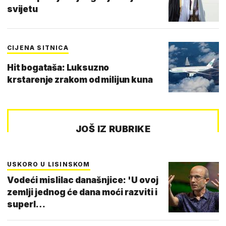
svijetu
CIJENA SITNICA
Hit bogataša: Luksuzno
krstarenje zrakom od milijun kuna
JOŠ IZ RUBRIKE
USKORO U LISINSKOM
Vodeći mislilac današnjice: 'U ovoj
zemlji jednog će dana moći razviti i
superl…