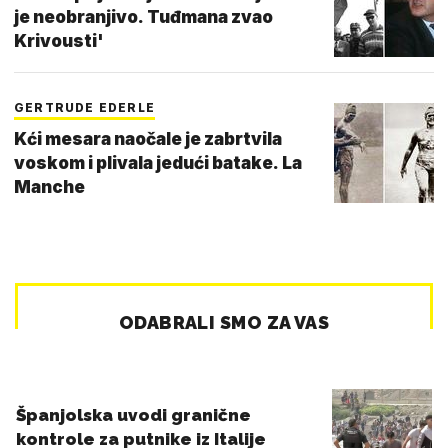
je neobranjivo. Tuđmana zvao
Krivousti'
GERTRUDE EDERLE
Kći mesara naočale je zabrtvila
voskom i plivala jedući batake. La
Manche