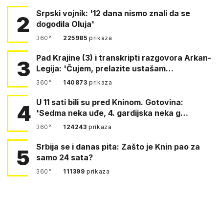
Srpski vojnik: '12 dana nismo znali da se
2
dogodila Oluja'
360°
225985
prikaza
Pad Krajine (3) i transkripti razgovora Arkan-
3
Legija: 'Čujem, prelazite ustašam…
360°
140873
prikaza
U 11 sati bili su pred Kninom. Gotovina:
4
'Sedma neka uđe, 4. gardijska neka g…
360°
124243
prikaza
Srbija se i danas pita: Zašto je Knin pao za
5
samo 24 sata?
360°
111399
prikaza