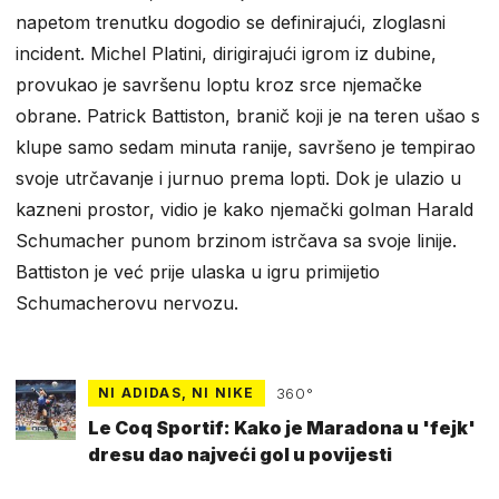
napetom trenutku dogodio se definirajući, zloglasni
incident. Michel Platini, dirigirajući igrom iz dubine,
provukao je savršenu loptu kroz srce njemačke
obrane. Patrick Battiston, branič koji je na teren ušao s
klupe samo sedam minuta ranije, savršeno je tempirao
svoje utrčavanje i jurnuo prema lopti. Dok je ulazio u
kazneni prostor, vidio je kako njemački golman Harald
Schumacher punom brzinom istrčava sa svoje linije.
Battiston je već prije ulaska u igru primijetio
Schumacherovu nervozu.
NI ADIDAS, NI NIKE
360°
Le Coq Sportif: Kako je Maradona u 'fejk'
dresu dao najveći gol u povijesti