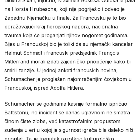
Didiera Sixa i, ključno, Maximea Bossisa. Odluka je pala
na Horsta Hrubescha, koji nije pogriješio i odveo je
Zapadnu Njemačku u finale. Za Francusku je to bio
poražavajući kraj herojskog napora, nacionalna
trauma koja će proganjati njihov nogomet godinama.
Bijes u Francuskoj bio je toliki da su njemački kancelar
Helmut Schmidt i francuski predsjednik François
Mitterrand morali izdati zajedničko priopćenje kako bi
smirili tenzije. U jednoj anketi francuskih novina,
Schumacher je proglašen najomraženijim čovjekom u
Francuskoj, ispred Adolfa Hitlera.
Schumacher se godinama kasnije formalno ispričao
Battistonu, no incident se danas uglavnom ne smatra
činom čiste zlobe, već katastrofalnim propustom
suđenja u eri u kojoj je sigurnost igrača bila daleko niži
prioritet. Taj je trenutak razotkrio kulturološko