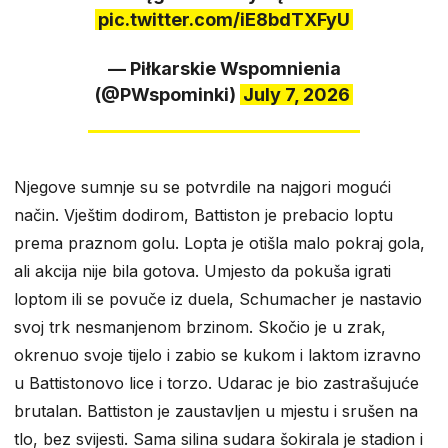
pic.twitter.com/iE8bdTXFyU
— Piłkarskie Wspomnienia
(@PWspominki)
July 7, 2026
Njegove sumnje su se potvrdile na najgori mogući
način. Vještim dodirom, Battiston je prebacio loptu
prema praznom golu. Lopta je otišla malo pokraj gola,
ali akcija nije bila gotova. Umjesto da pokuša igrati
loptom ili se povuče iz duela, Schumacher je nastavio
svoj trk nesmanjenom brzinom. Skočio je u zrak,
okrenuo svoje tijelo i zabio se kukom i laktom izravno
u Battistonovo lice i torzo. Udarac je bio zastrašujuće
brutalan. Battiston je zaustavljen u mjestu i srušen na
tlo, bez svijesti. Sama silina sudara šokirala je stadion i