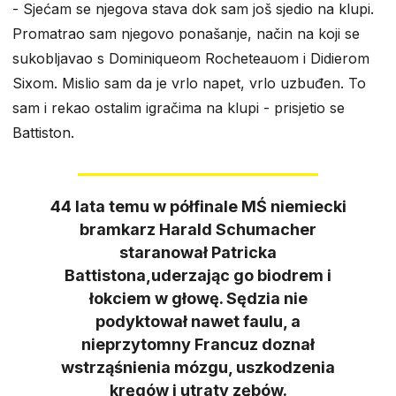
​- Sjećam se njegova stava dok sam još sjedio na klupi.
Promatrao sam njegovo ponašanje, način na koji se
sukobljavao s Dominiqueom Rocheteauom i Didierom
Sixom. Mislio sam da je vrlo napet, vrlo uzbuđen. To
sam i rekao ostalim igračima na klupi - prisjetio se
Battiston.
44 lata temu w półfinale MŚ niemiecki
bramkarz Harald Schumacher
staranował Patricka
Battistona,uderzając go biodrem i
łokciem w głowę. Sędzia nie
podyktował nawet faulu, a
nieprzytomny Francuz doznał
wstrząśnienia mózgu, uszkodzenia
kręgów i utraty zębów.