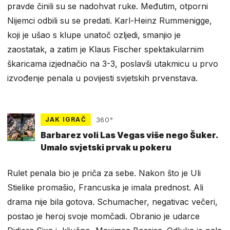
pravde činili su se nadohvat ruke. Međutim, otporni
Nijemci odbili su se predati. Karl-Heinz Rummenigge,
koji je ušao s klupe unatoč ozljedi, smanjio je
zaostatak, a zatim je Klaus Fischer spektakularnim
škaricama izjednačio na 3-3, poslavši utakmicu u prvo
izvođenje penala u povijesti svjetskih prvenstava.
JAK IGRAČ
360°
Barbarez voli Las Vegas više nego Šuker.
Umalo svjetski prvak u pokeru
Rulet penala bio je priča za sebe. Nakon što je Uli
Stielike promašio, Francuska je imala prednost. Ali
drama nije bila gotova. Schumacher, negativac večeri,
postao je heroj svoje momčadi. Obranio je udarce