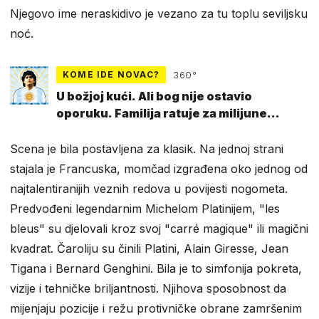
Njegovo ime neraskidivo je vezano za tu toplu seviljsku
noć.
KOME IDE NOVAC?
360°
U božjoj kući. Ali bog nije ostavio
oporuku. Familija ratuje za milijune
Maradone
Scena je bila postavljena za klasik. Na jednoj strani
stajala je Francuska, momčad izgrađena oko jednog od
najtalentiranijih veznih redova u povijesti nogometa.
Predvođeni legendarnim Michelom Platinijem, "les
bleus" su djelovali kroz svoj "carré magique" ili magični
kvadrat. Čaroliju su činili Platini, Alain Giresse, Jean
Tigana i Bernard Genghini. Bila je to simfonija pokreta,
vizije i tehničke briljantnosti. Njihova sposobnost da
mijenjaju pozicije i režu protivničke obrane zamršenim