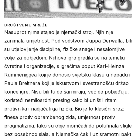
DRUŠTVENE MREŽE
Nasuprot njima stajao je njemački stroj. Njih nije
zanimala umjetnost. Pod vodstvom Juppa Derwalla, bili
su utjelovljenje discipline, fizičke snage i nesalomljive
volje za pobjedom. Njihova igra gradila se na temelju
čvrstine i organizacije, s igračima poput Karl-Heinza
Rummeniggea koji je donosio svjetsku klasu u napadu i
Paula Breitnera koji je iskustvom i svestranošću držao
konce igre. Nisu bili tu da šarmiraju, već da pobjeđuju,
koristeći nemilosrdni presing kako bi uništili ritam
protivnika i nadjačali ga fizički. Bio je to klasični sraz:
finesa protiv obrambenog zida, umjetnost protiv
pragmatizma. Iako su obje momčadi do polufinala stigle
bez posebnog sjaja, a Njemačka čak i uz sramotni pakt