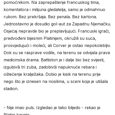
pomoćnikom. Na zaprepaštenje francuskog tima,
komentatora i milijuna gledatelja, samo je odmahnuo
rukom. Bez prekršaja. Bez penala. Bez kartona.
Jednostavno je dosudio gol-aut za Zapadnu Njemačku.
Osjećaj nepravde bio je preplavljujući. Francuski igrači,
predvođeni bijesnim Platinijem, okružili su suca,
prosvjedujući i moleći, ali Corver je ostao nepokolebljiv.
Dok su se rasprave vodile, na terenu se odvijala prava
medicinska drama. Battiston je i dalje bio bez svijesti,
izgubivši tri zuba, zadobivši napuknuće rebara i
oštećenje kralježaka. Dobio je kisik na terenu prije
nego što je iznesen na nosilima, u sceni koja je utišala
stadion.
​- Nije imao puls. Izgledao je tako blijedo - rekao je
Platini kasnije.