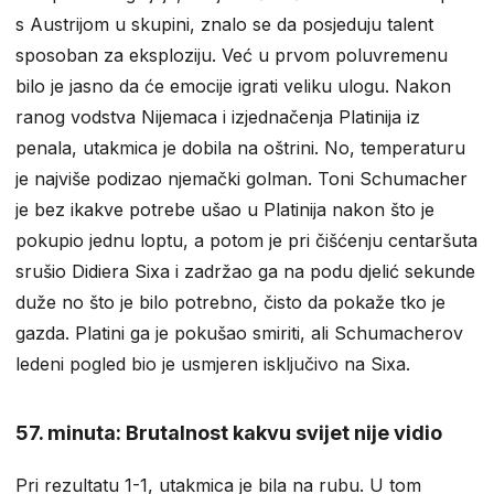
s Austrijom u skupini, znalo se da posjeduju talent
sposoban za eksploziju. Već u prvom poluvremenu
bilo je jasno da će emocije igrati veliku ulogu. Nakon
ranog vodstva Nijemaca i izjednačenja Platinija iz
penala, utakmica je dobila na oštrini. No, temperaturu
je najviše podizao njemački golman. Toni Schumacher
je bez ikakve potrebe ušao u Platinija nakon što je
pokupio jednu loptu, a potom je pri čišćenju centaršuta
srušio Didiera Sixa i zadržao ga na podu djelić sekunde
duže no što je bilo potrebno, čisto da pokaže tko je
gazda. Platini ga je pokušao smiriti, ali Schumacherov
ledeni pogled bio je usmjeren isključivo na Sixa.
57. minuta: Brutalnost kakvu svijet nije vidio
Pri rezultatu 1-1, utakmica je bila na rubu. U tom