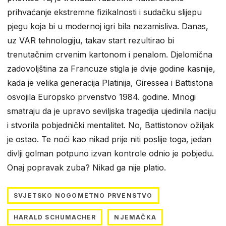
prihvaćanje ekstremne fizikalnosti i sudačku slijepu
pjegu koja bi u modernoj igri bila nezamisliva. Danas,
uz VAR tehnologiju, takav start rezultirao bi
trenutačnim crvenim kartonom i penalom. Djelomična
zadovoljština za Francuze stigla je dvije godine kasnije,
kada je velika generacija Platinija, Giressea i Battistona
osvojila Europsko prvenstvo 1984. godine. Mnogi
smatraju da je upravo seviljska tragedija ujedinila naciju
i stvorila pobjednički mentalitet. No, Battistonov ožiljak
je ostao. Te noći kao nikad prije niti poslije toga, jedan
divlji golman potpuno izvan kontrole odnio je pobjedu.
Onaj popravak zuba? Nikad ga nije platio.
SVJETSKO NOGOMETNO PRVENSTVO
HARALD SCHUMACHER
NJEMAČKA