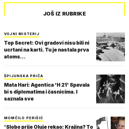
JOŠ IZ RUBRIKE
VOJNI MISTERIJ
Top Secret: Ovi gradovi nisu bili ni
ucrtani na karti. Tu je nastala prva
atoms…
ŠPIJUNSKA PRIČA
Mata Hari: Agentica 'H 21' Spavala
bi s diplomatima i časnicima. I
saznala sve
MOMČILO PERIŠIĆ
'Slobo prije Oluje rekao: Krajina? To