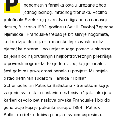
P
nogometnih fanatika ostaju urezane zbog
jednog jedinog, mračnog trenutka. Recimo
polufinale Svjetskog prvenstva odigrano na današnji
datum, 8. srpnja 1982. godine u Sevilli. Dvoboj Zapadne
Njemačke i Francuske trebao je biti slavlje nogometa,
sudar dviju filozofija - francuske lepršavosti protiv
njemačke obrane - no umjesto toga postao je sinonim
za jedan od najbrutalnijih i najkontroverznijih prekršaja
u povijesti nogometa. Bio je to dvoboj koji je, unatoč
šest golova i prvoj drami penala u povijesti Mundijala,
ostao definiran sudarom Haralda "Tonija"
Schumachera i Patricka Battistona - trenutkom koji je
zasjenio sve ostalo i ostavio neizbrisiv ožiljak. Iako je u
karijeri osvojio pet naslova prvaka Francuske i bio dio
generacije koja je pokorila Europu 1984., Patrick
Battiston rijetko dobiva pitanja o svojim uspjesima.