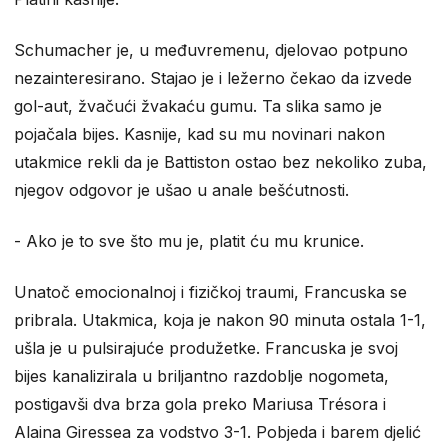
Schumacher je, u međuvremenu, djelovao potpuno
nezainteresirano. Stajao je i ležerno čekao da izvede
gol-aut, žvačući žvakaću gumu. Ta slika samo je
pojačala bijes. Kasnije, kad su mu novinari nakon
utakmice rekli da je Battiston ostao bez nekoliko zuba,
njegov odgovor je ušao u anale bešćutnosti.
​- Ako je to sve što mu je, platit ću mu krunice.
Unatoč emocionalnoj i fizičkoj traumi, Francuska se
pribrala. Utakmica, koja je nakon 90 minuta ostala 1-1,
ušla je u pulsirajuće produžetke. Francuska je svoj
bijes kanalizirala u briljantno razdoblje nogometa,
postigavši dva brza gola preko Mariusa Trésora i
Alaina Giressea za vodstvo 3-1. Pobjeda i barem djelić