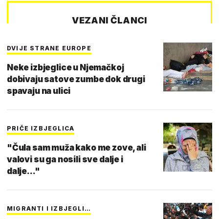
VEZANI ČLANCI
DVIJE STRANE EUROPE
Neke izbjeglice u Njemačkoj
dobivaju satove zumbe dok drugi
spavaju na ulici
PRIČE IZBJEGLICA
"Čula sam muža kako me zove, ali
valovi su ga nosili sve dalje i
dalje..."
MIGRANTI I IZBJEGLI…