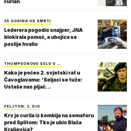
Furlan
35 GODINA OD SMRTI
Lederera pogodio snajper, JNA
blokirala pomoć, a ubojica se
poslije hvalio
THOMPSONOVO SELO U …
Kako je počeo 2. svjetski rat u
Čavoglavama: 'Seljaci se tuže:
Ustaše nas pljač…
FELJTON: 2. DIO
Krv je curila iz kombija na semaforu
pred Splitom: Tko je ubio Blaža
Kraljevića?