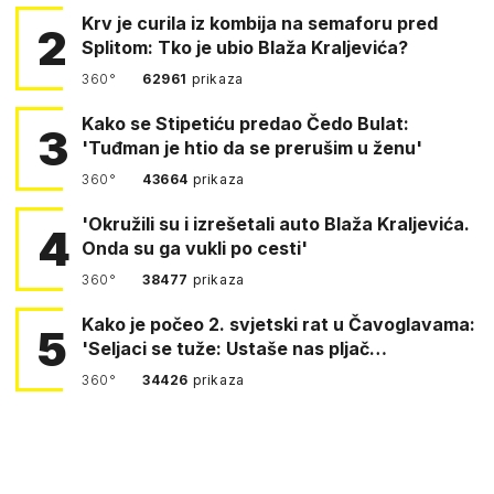
Krv je curila iz kombija na semaforu pred
2
Splitom: Tko je ubio Blaža Kraljevića?
360°
62961
prikaza
Kako se Stipetiću predao Čedo Bulat:
3
'Tuđman je htio da se prerušim u ženu'
360°
43664
prikaza
'Okružili su i izrešetali auto Blaža Kraljevića.
4
Onda su ga vukli po cesti'
360°
38477
prikaza
Kako je počeo 2. svjetski rat u Čavoglavama:
5
'Seljaci se tuže: Ustaše nas pljač…
360°
34426
prikaza