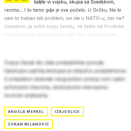
šaljite vi vojsku, skupa sa Švedskom,
recimo... I to tamo gdje je sve počelo. U Grčku. Ne bi
vam to trebao biti problem, svi ste u NATO-u, zar ne?
Uostalom, ja volim svoju zemlju, ne želim od Hrvatske
napraviti metu stavljajući oružje i žicu pred te ljude...
Ovaj je članak dio naše pretplatničke ponude.
Cjelokupni sadržaj dostupan je isključivo pretplatnicima.
S pretplatom dobivate neograničen pristup svim našim
arhiviranim člancima, ekskluzivnim intervjuima i
stručnim analizama.
ANGELA MERKEL
IZBJEGLICE
ZORAN MILANOVIĆ