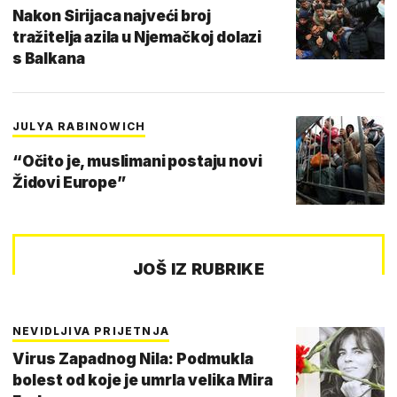
Nakon Sirijaca najveći broj
tražitelja azila u Njemačkoj dolazi
s Balkana
JULYA RABINOWICH
“Očito je, muslimani postaju novi
Židovi Europe”
JOŠ IZ RUBRIKE
NEVIDLJIVA PRIJETNJA
Virus Zapadnog Nila: Podmukla
bolest od koje je umrla velika Mira