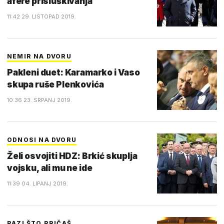
afere prisluškivanja
11:42 29. LISTOPAD 2019.
NEMIR NA DVORU
Pakleni duet: Karamarko i Vaso
skupa ruše Plenkovića
10:36 23. SRPANJ 2019.
ODNOSI NA DVORU
Želi osvojiti HDZ: Brkić skuplja
vojsku, ali mu ne ide
11:39 04. LIPANJ 2019.
PAZI ŠTO PRIČAŠ