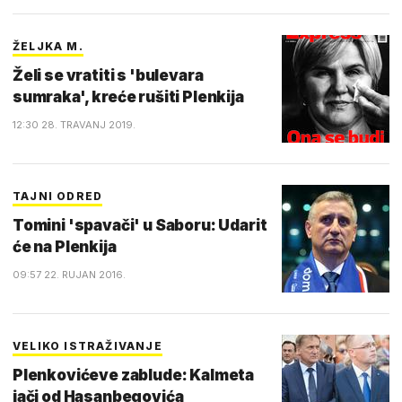
ŽELJKA M.
Želi se vratiti s 'bulevara
sumraka', kreće rušiti Plenkija
12:30 28. TRAVANJ 2019.
TAJNI ODRED
Tomini 'spavači' u Saboru: Udarit
će na Plenkija
09:57 22. RUJAN 2016.
VELIKO ISTRAŽIVANJE
Plenkovićeve zablude: Kalmeta
jači od Hasanbegovića