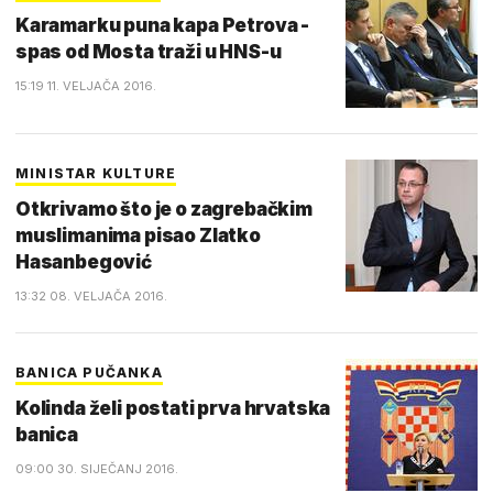
Karamarku puna kapa Petrova -
spas od Mosta traži u HNS-u
15:19 11. VELJAČA 2016.
MINISTAR KULTURE
Otkrivamo što je o zagrebačkim
muslimanima pisao Zlatko
Hasanbegović
13:32 08. VELJAČA 2016.
BANICA PUČANKA
Kolinda želi postati prva hrvatska
banica
09:00 30. SIJEČANJ 2016.