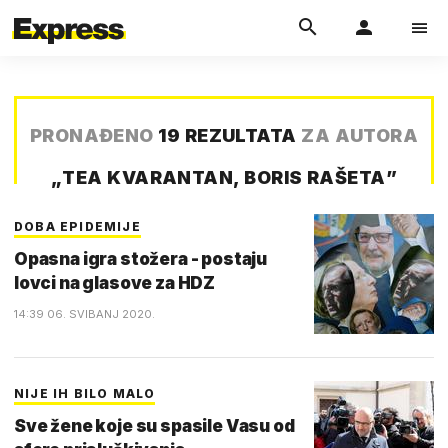
PRONAĐENO
19 REZULTATA
ZA AUTORA
„
TEA KVARANTAN, BORIS RAŠETA
”
DOBA EPIDEMIJE
Opasna igra stožera - postaju
lovci na glasove za HDZ
14:39 06. SVIBANJ 2020.
NIJE IH BILO MALO
Sve žene koje su spasile Vasu od