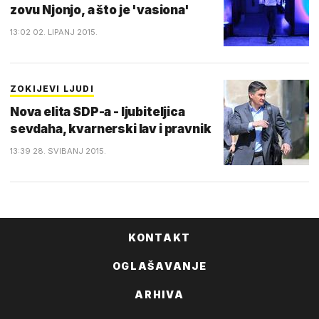
zovu Njonjo, a što je 'vasiona'
13:02 02. LIPANJ 2015.
ZOKIJEVI LJUDI
Nova elita SDP-a - ljubiteljica
sevdaha, kvarnerski lav i pravnik
13:39 28. SVIBANJ 2015.
KONTAKT
OGLAŠAVANJE
ARHIVA