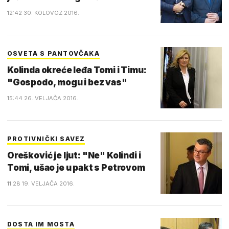
12:42 30. KOLOVOZ 2016.
OSVETA S PANTOVČAKA
Kolinda okreće leđa Tomi i Timu:
"Gospodo, mogu i bez vas"
15:44 26. VELJAČA 2016.
PROTIVNIČKI SAVEZ
Orešković je ljut: "Ne" Kolindi i
Tomi, ušao je u pakt s Petrovom
11:28 19. VELJAČA 2016.
DOSTA IM MOSTA