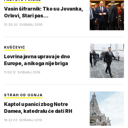
Vasin šifrarnik: Tko su Jovanka,
Orlovi, Stari pas...
10:39 20. SVIBANJ 2019.
KUŠČEVIĆ
Lovrina javna uprava je dno
Europe, a nikoga nije briga
11:09 12. SVIBANJ 2019.
STRAH OD OGNJA
Kaptol u panici zbog Notre
Damea, katedralu će dati RH
18:22 03. SVIBANJ 2019.