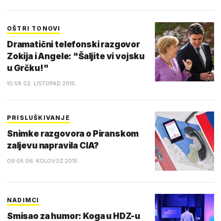
OŠTRI TONOVI
Dramatični telefonski razgovor
Zokija i Angele: "Šaljite vi vojsku
u Grčku!"
10:58 02. LISTOPAD 2015.
PRISLUŠKIVANJE
Snimke razgovora o Piranskom
zaljevu napravila CIA?
09:05 06. KOLOVOZ 2015.
NADIMCI
Smisao za humor: Koga u HDZ-u