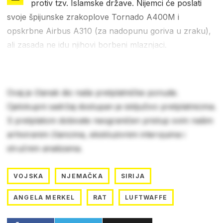
protiv tzv. Islamske države. Nijemci će poslati
svoje špijunske zrakoplove Tornado A400M i
opskrbne Airbus A310 (za nadopunu goriva u zraku),
ali zasada ne idu njihovi borbeni mlaznjaci.
Ovaj je članak dio naše pretplatničke ponude.
Cjelokupni sadržaj dostupan je isključivo pretplatnicima.
S pretplatom dobivate neograničen pristup svim našim
arhiviranim člancima, ekskluzivnim intervjuima i
stručnim analizama.
VOJSKA
NJEMAČKA
SIRIJA
ANGELA MERKEL
RAT
LUFTWAFFE