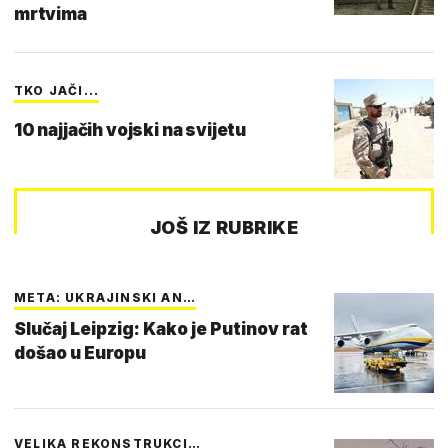
mrtvima
TKO JAČI...
10 najjačih vojski na svijetu
JOŠ IZ RUBRIKE
META: UKRAJINSKI AN…
Slučaj Leipzig: Kako je Putinov rat
došao u Europu
VELIKA REKONSTRUKCI…