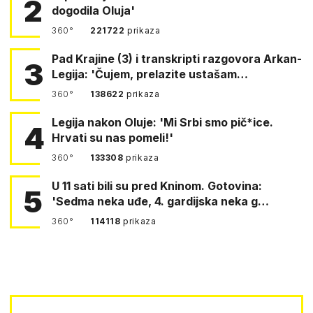
2
dogodila Oluja'
360°
221722
prikaza
Pad Krajine (3) i transkripti razgovora Arkan-
3
Legija: 'Čujem, prelazite ustašam…
360°
138622
prikaza
Legija nakon Oluje: 'Mi Srbi smo pič*ice.
4
Hrvati su nas pomeli!'
360°
133308
prikaza
U 11 sati bili su pred Kninom. Gotovina:
5
'Sedma neka uđe, 4. gardijska neka g…
360°
114118
prikaza