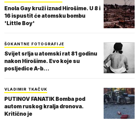
Enola Gay kruži iznad Hirošime. U 8 i
16 ispustit će atomsku bombu
'Little Boy'
ŠOKANTNE FOTOGRAFIJE
Svijet srlja u atomski rat 81 godinu
nakon Hirošime. Evo koje su
posljedice A-b…
VLADIMIR TKAČUK
PUTINOV FANATIK Bomba pod
autom ruskog kralja dronova.
Kritično je