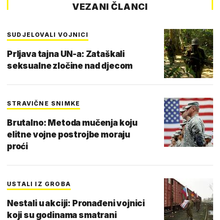
VEZANI ČLANCI
SUDJELOVALI VOJNICI
Prljava tajna UN-a: Zataškali
seksualne zločine nad djecom
STRAVIČNE SNIMKE
Brutalno: Metoda mučenja koju
elitne vojne postrojbe moraju
proći
USTALI IZ GROBA
Nestali u akciji: Pronađeni vojnici
koji su godinama smatrani