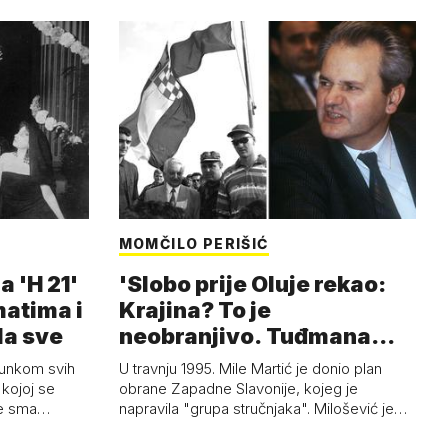
MOMČILO PERIŠIĆ
a 'H 21'
'Slobo prije Oluje rekao:
matima i
Krajina? To je
la sve
neobranjivo. Tuđmana
zvao Krivousti'
junkom svih
U travnju 1995. Mile Martić je donio plan
kojoj se
obrane Zapadne Slavonije, kojeg je
 je sma…
napravila "grupa stručnjaka". Milošević je…