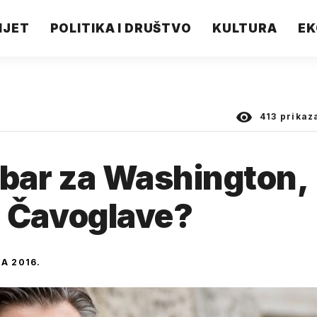
IJET
POLITIKA I DRUŠTVO
KULTURA
EK
413
prikaz
obar za Washington,
 za Čavoglave?
JA 2016.