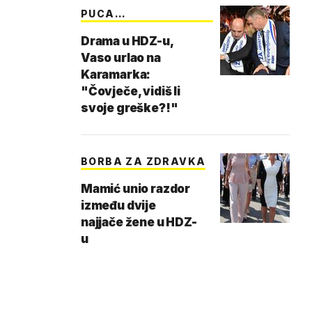
PUCA
PRIJATELJSTVO
Drama u HDZ-u,
Vaso urlao na
Karamarka:
"Čovječe, vidiš li
svoje greške?!"
BORBA ZA ZDRAVKA
Mamić unio razdor
između dvije
najjače žene u HDZ-
u