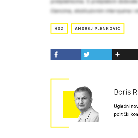
pretplatnicima. S pretplatom dobivat
člancima, ekskluzivnim intervjuima i 
HDZ
ANDREJ PLENKOVIĆ
Boris R
Ugledni novi
politički ko