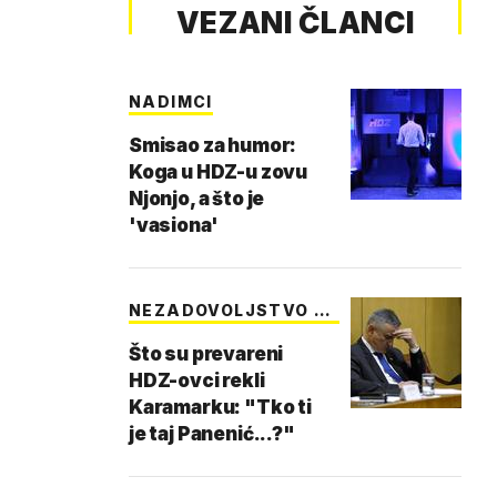
VEZANI ČLANCI
NADIMCI
Smisao za humor:
Koga u HDZ-u zovu
Njonjo, a što je
'vasiona'
NEZADOVOLJSTVO U
ST…
Što su prevareni
HDZ-ovci rekli
Karamarku: "Tko ti
je taj Panenić...?"