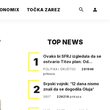
ONOMIX
TOČKA ZAREZ
TOP NEWS
a
Ovako bi SFRJ izgledala da se
1
ostvario Titov plan: Od
Klagenfurta do Istanbula!
POLITIKA I DRUŠTVO
281946
prikaza
Srpski vojnik: '12 dana nismo
2
znali da se dogodila Oluja'
360°
226218
prikaza