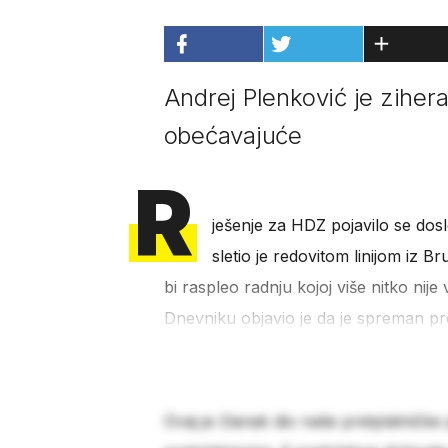
Andrej Plenković je zihera
obećavajuće
R
ješenje za HDZ pojavilo se do
sletio je redovitom linijom iz 
bi raspleo radnju kojoj više nitko nije
Dnevniku objavio je da je spreman pr
Ovaj je članak dio naše pretplatničke