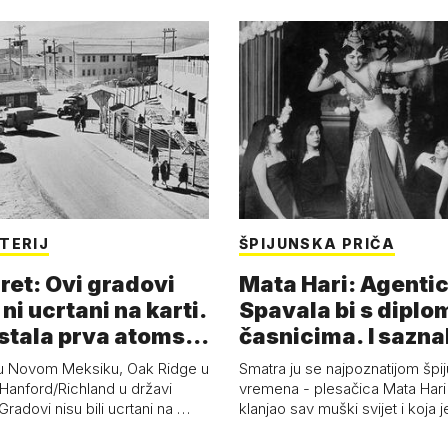
TERIJ
ŠPIJUNSKA PRIČA
ret: Ovi gradovi
Mata Hari: Agentic
 ni ucrtani na karti.
Spavala bi s diplo
astala prva atoms…
časnicima. I sazna
u Novom Meksiku, Oak Ridge u
Smatra ju se najpoznatijom špi
Hanford/Richland u državi
vremena - plesačica Mata Hari 
radovi nisu bili ucrtani na …
klanjao sav muški svijet i koja