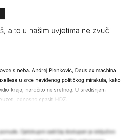
š, a to u našim uvjetima ne zvuči
slovce s neba. Andrej Plenković, Deus ex machina
Bruxellesa u srce neviđenog političkog mirakula, kako
 vidio kraja, naročito ne sretnog. U središnjem
euzeti, odnosno spasiti HDZ.
 ponude. Cjelokupni sadržaj dostupan je isključivo