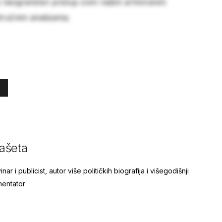
e neograničen pristup svim našim arhiviranim
stručnim analizama.
ašeta
nar i publicist, autor više političkih biografija i višegodišnji
mentator