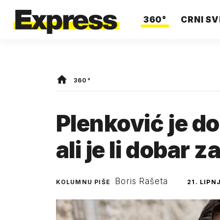
360°
CRNI SV
360°
Plenković je d
ali je li dobar
Boris Rašeta
KOLUMNU PIŠE
21. LIPN