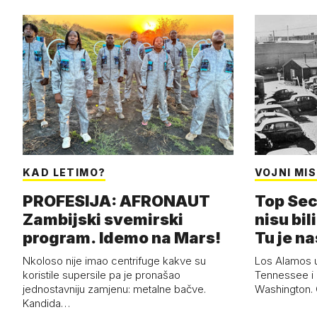
KAD LETIMO?
VOJNI MIS
PROFESIJA: AFRONAUT
Top Sec
Zambijski svemirski
nisu bili
program. Idemo na Mars!
Tu je n
Nkoloso nije imao centrifuge kakve su
Los Alamos 
koristile supersile pa je pronašao
Tennessee i 
jednostavniju zamjenu: metalne bačve.
Washington. G
Kandida…