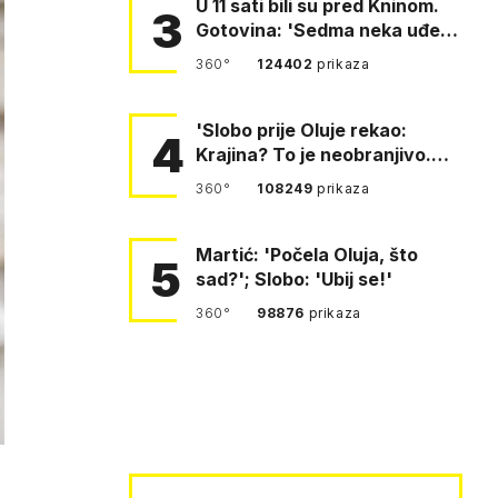
U 11 sati bili su pred Kninom.
3
Gotovina: 'Sedma neka uđe,
4. gardijska neka g…
360°
124402
prikaza
'Slobo prije Oluje rekao:
4
Krajina? To je neobranjivo.
Tuđmana zvao Krivousti'
360°
108249
prikaza
Martić: 'Počela Oluja, što
5
sad?'; Slobo: 'Ubij se!'
360°
98876
prikaza