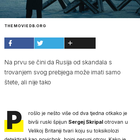
THEMOVIEDB.ORG
Na prvu se čini da Rusija od skandala s
trovanjem svog prebjega može imati samo
štete, ali nije tako
P
rošlo je nešto više od dva tjedna otkako je
bivši ruski špijun
Sergej Skripal
otrovan u
Velikoj Britaniji tvari koju su toksikolozi
detektirali kao novichok, bojni nervni otrov. Kako je