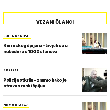
VEZANI ČLANCI
JULIA SKRIPAL
Kći ruskog špijuna - živjeli su u
neboderu s 1000 stanova
SKRIPAL
Policija otkrila - znamo kako je
otrovan ruski špijun
NEMA BIJEGA