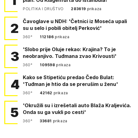
1
POLITIKA I DRUŠTVO
283619
prikaza
Čavoglave u NDH: 'Četnici iz Moseća upali
2
su u selo i pobili obitelj Perković'
360°
112186
prikaza
'Slobo prije Oluje rekao: Krajina? To je
3
neobranjivo. Tuđmana zvao Krivousti'
360°
109598
prikaza
Kako se Stipetiću predao Čedo Bulat:
4
'Tuđman je htio da se prerušim u ženu'
360°
42162
prikaza
'Okružili su i izrešetali auto Blaža Kraljevića.
5
Onda su ga vukli po cesti'
360°
33681
prikaza