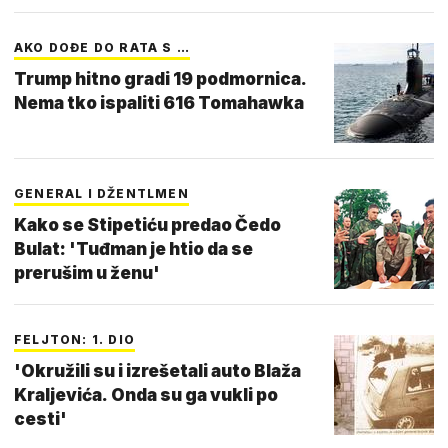
AKO DOĐE DO RATA S …
Trump hitno gradi 19 podmornica.
Nema tko ispaliti 616 Tomahawka
GENERAL I DŽENTLMEN
Kako se Stipetiću predao Čedo
Bulat: 'Tuđman je htio da se
prerušim u ženu'
FELJTON: 1. DIO
'Okružili su i izrešetali auto Blaža
Kraljevića. Onda su ga vukli po
cesti'