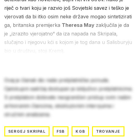
riječ o tvari koju je razvio još Sovjetski savez i teško je
vjerovati da bi itko osim neke države mogao sintetizirati
ga, britanska premijerka
Theresa May
zaključila je da
je „izrazito vjerojatno“ da iza napada na Skripala,
slučajno i njegovu kći s kojom je tog dana u Salisburyju
bio u društvu, stoji Kremlj.
Ovaj je članak dio naše pretplatničke ponude.
Cjelokupni sadržaj dostupan je isključivo pretplatnicima.
S pretplatom dobivate neograničen pristup svim našim
arhiviranim člancima, ekskluzivnim intervjuima i
stručnim analizama.
SERGEJ SKRIPAL
FSB
KGB
TROVANJE