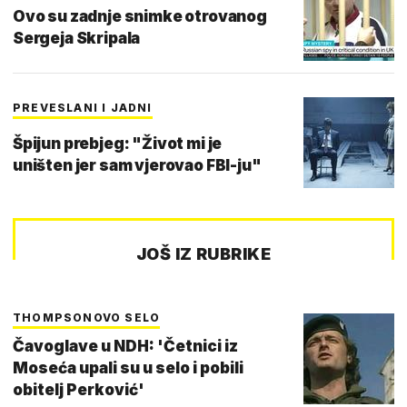
Ovo su zadnje snimke otrovanog
Sergeja Skripala
PREVESLANI I JADNI
Špijun prebjeg: "Život mi je
uništen jer sam vjerovao FBI-ju"
JOŠ IZ RUBRIKE
THOMPSONOVO SELO
Čavoglave u NDH: 'Četnici iz
Moseća upali su u selo i pobili
obitelj Perković'