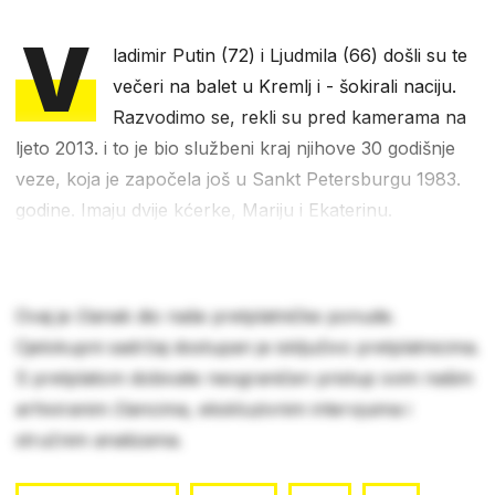
V
ladimir Putin (72) i Ljudmila (66) došli su te
večeri na balet u Kremlj i - šokirali naciju.
Razvodimo se, rekli su pred kamerama na
ljeto 2013. i to je bio službeni kraj njihove 30 godišnje
veze, koja je započela još u Sankt Petersburgu 1983.
godine. Imaju dvije kćerke, Mariju i Ekaterinu.
Ovaj je članak dio naše pretplatničke ponude.
Cjelokupni sadržaj dostupan je isključivo pretplatnicima.
S pretplatom dobivate neograničen pristup svim našim
arhiviranim člancima, ekskluzivnim intervjuima i
stručnim analizama.