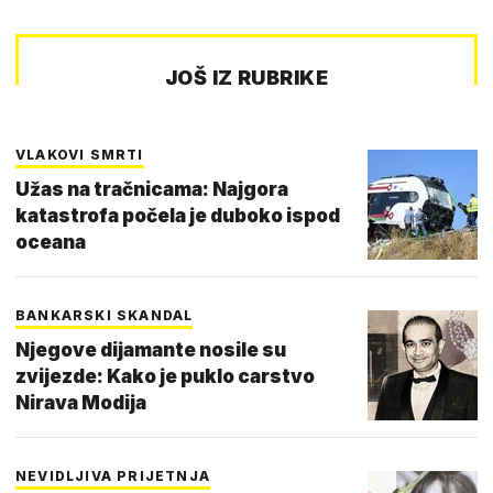
JOŠ IZ RUBRIKE
VLAKOVI SMRTI
Užas na tračnicama: Najgora
katastrofa počela je duboko ispod
oceana
BANKARSKI SKANDAL
Njegove dijamante nosile su
zvijezde: Kako je puklo carstvo
Nirava Modija
NEVIDLJIVA PRIJETNJA