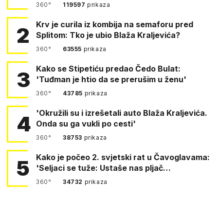
360°
119597
prikaza
Krv je curila iz kombija na semaforu pred
2
Splitom: Tko je ubio Blaža Kraljevića?
360°
63555
prikaza
Kako se Stipetiću predao Čedo Bulat:
3
'Tuđman je htio da se prerušim u ženu'
360°
43785
prikaza
'Okružili su i izrešetali auto Blaža Kraljevića.
4
Onda su ga vukli po cesti'
360°
38753
prikaza
Kako je počeo 2. svjetski rat u Čavoglavama:
5
'Seljaci se tuže: Ustaše nas pljač…
360°
34732
prikaza