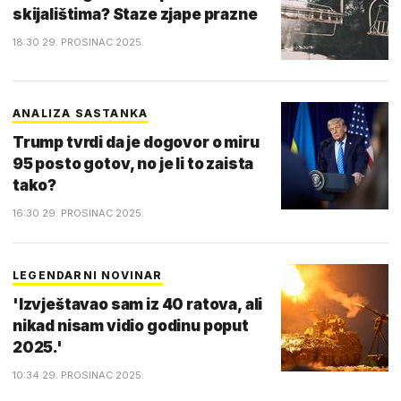
skijalištima? Staze zjape prazne
18:30 29. PROSINAC 2025.
ANALIZA SASTANKA
Trump tvrdi da je dogovor o miru
95 posto gotov, no je li to zaista
tako?
16:30 29. PROSINAC 2025.
LEGENDARNI NOVINAR
'Izvještavao sam iz 40 ratova, ali
nikad nisam vidio godinu poput
2025.'
10:34 29. PROSINAC 2025.