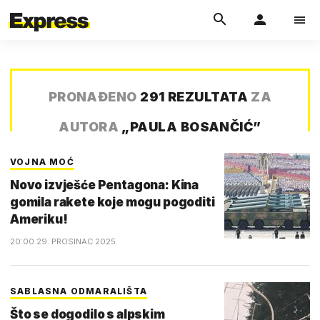
PRONAĐENO
291 REZULTATA
ZA
AUTORA
„
PAULA BOSANČIĆ
”
VOJNA MOĆ
Novo izvješće Pentagona: Kina
gomila rakete koje mogu pogoditi
Ameriku!
20:00 29. PROSINAC 2025.
SABLASNA ODMARALIŠTA
Što se dogodilo s alpskim