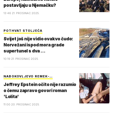
postavljaju u Njemačku?
13:46 21. PROSINAC 2025.
POTHVAT STOLJEĆA
Svijet još nije vidio ovakvo čudo:
Norvežani ispod mora grade
supertunel s dva …
10:19 21. PROSINAC 2025.
NABOKOVLJEVO REMEK-…
Jeffrey Epstein očito nije razumio
o čemu zapravo govori roman
'Lolita'
11:00 20. PROSINAC 2025.