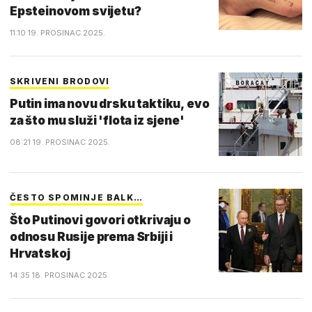
Epsteinovom svijetu?
11:10 19. PROSINAC 2025.
SKRIVENI BRODOVI
Putin ima novu drsku taktiku, evo
za što mu služi 'flota iz sjene'
08:21 19. PROSINAC 2025.
ČESTO SPOMINJE BALK…
Što Putinovi govori otkrivaju o
odnosu Rusije prema Srbiji i
Hrvatskoj
14:35 18. PROSINAC 2025.