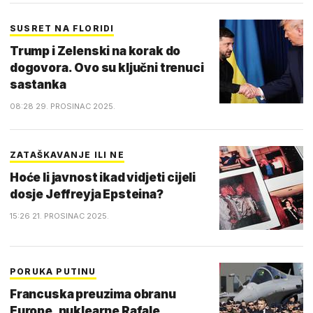
SUSRET NA FLORIDI
Trump i Zelenski na korak do
dogovora. Ovo su ključni trenuci
sastanka
08:28 29. PROSINAC 2025.
ZATAŠKAVANJE ILI NE
Hoće li javnost ikad vidjeti cijeli
dosje Jeffreyja Epsteina?
15:26 21. PROSINAC 2025.
PORUKA PUTINU
Francuska preuzima obranu
Europe, nuklearne Rafale