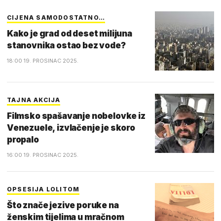
CIJENA SAMODOSTATNO…
Kako je grad od deset milijuna
stanovnika ostao bez vode?
18:00 19. PROSINAC 2025.
TAJNA AKCIJA
Filmsko spašavanje nobelovke iz
Venezuele, izvlačenje je skoro
propalo
16:00 19. PROSINAC 2025.
OPSESIJA LOLITOM
Što znače jezive poruke na
ženskim tijelima u mračnom