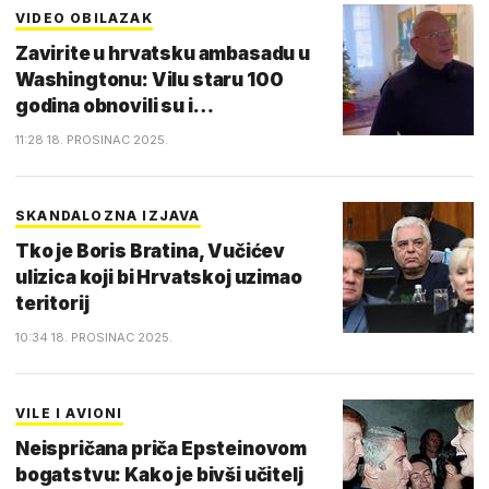
VIDEO OBILAZAK
Zavirite u hrvatsku ambasadu u
Washingtonu: Vilu staru 100
godina obnovili su i…
11:28 18. PROSINAC 2025.
SKANDALOZNA IZJAVA
Tko je Boris Bratina, Vučićev
ulizica koji bi Hrvatskoj uzimao
teritorij
10:34 18. PROSINAC 2025.
VILE I AVIONI
Neispričana priča Epsteinovom
bogatstvu: Kako je bivši učitelj