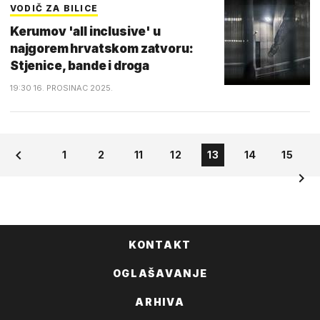
VODIČ ZA BILICE
Kerumov 'all inclusive' u
najgorem hrvatskom zatvoru:
Stjenice, bande i droga
19:30 16. PROSINAC 2025.
1
2
11
12
13
14
15
KONTAKT
OGLAŠAVANJE
ARHIVA