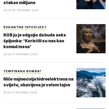
stekao milijune
06:30 18. PROSINAC 2025.
ŠOKANTNA ISPOVIJEST
KGB ju je odgojio da bude seks
špijunka: 'Koristili su nas kao
komad mesa'
20:00 17. PROSINAC 2025.
TEMPIRANA BOMBA?
Niče najmoćnija hidroelektrana na
svijetu, obavijena je velom tajne
18:00 17. PROSINAC 2025.