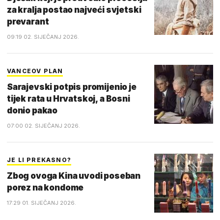
za kralja postao najveći svjetski
prevarant
09:19 02. SIJEČANJ 2026.
VANCEOV PLAN
Sarajevski potpis promijenio je
tijek rata u Hrvatskoj, a Bosni
donio pakao
07:00 02. SIJEČANJ 2026.
JE LI PREKASNO?
Zbog ovoga Kina uvodi poseban
porez na kondome
17:29 01. SIJEČANJ 2026.