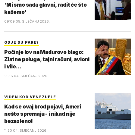
'Mi smo sada glavni, radit će što
kažemo'
09:09 05. SIJEČANJ 2026.
GDJE SU PARE?
Počinje lov na Madurovo blago:
Zlatne poluge, tajni računi, avioni
i vile...
13:38 04. SIJEČANJ 2026.
VIĐEN KOD VENEZUELE
Kad se ovaj brod pojavi, Ameri
nešto spremaju - i nikad nije
bezazleno!
11:30 04. SIJEČANJ 2026.