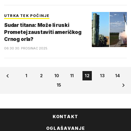
UTRKA TEK POČINJE
Sudar titana: Može li ruski
Prometej zaustaviti američkog
Crnog orla?
06:30 30. PROSINAC 2025.
1
2
10
11
12
13
14
15
KONTAKT
OGLAŠAVANJE