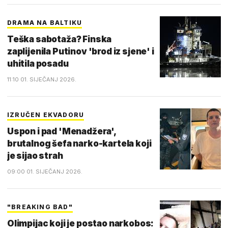
DRAMA NA BALTIKU
Teška sabotaža? Finska
zaplijenila Putinov 'brod iz sjene' i
uhitila posadu
11:10 01. SIJEČANJ 2026.
IZRUČEN EKVADORU
Uspon i pad 'Menadžera',
brutalnog šefa narko-kartela koji
je sijao strah
09:00 01. SIJEČANJ 2026.
"BREAKING BAD"
Olimpijac koji je postao narkobos: