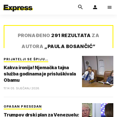
PRONAĐENO
291 REZULTATA
ZA
AUTORA
„
PAULA BOSANČIĆ
”
PRIJATELJI SE ŠPIJU…
Kakva ironija! Njemačka tajna
služba godinama je prisluškivala
Obamu
11:14 05. SIJEČANJ 2026.
OPASAN PRESEDAN
Trumpov drski plan za Venezuelu: