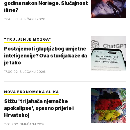
godina nakon Noriege. Slučajnost
ili ne?
12:45 03. SIJEČANJ 2026.
"TRULJENJE MOZGA"
Postajemo li gluplji zbog umjetne
inteligencije? Ova studija kaže da
je tako
17:00 02. SIJEČANJ 2026.
NOVA EKONOMSKA SLIKA
Stižu 'tri jahača njemačke
apokalipse', opasno prijete i
Hrvatskoj
15:00 02. SIJEČANJ 2026.