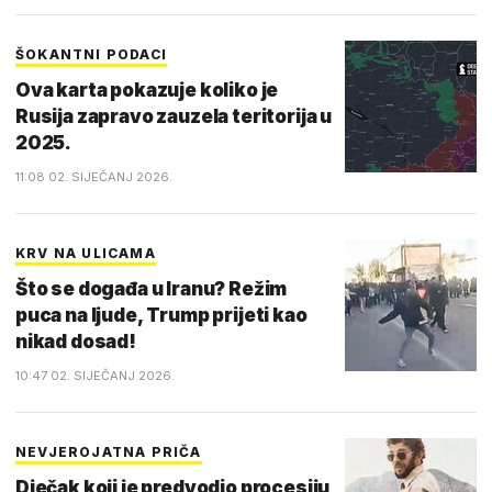
ŠOKANTNI PODACI
Ova karta pokazuje koliko je
Rusija zapravo zauzela teritorija u
2025.
11:08 02. SIJEČANJ 2026.
KRV NA ULICAMA
Što se događa u Iranu? Režim
puca na ljude, Trump prijeti kao
nikad dosad!
10:47 02. SIJEČANJ 2026.
NEVJEROJATNA PRIČA
Dječak koji je predvodio procesiju