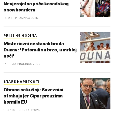
Nevjerojatna priča kanadskog
snowboardera
13:12 31. PROSINAC 2025.
PRIJE 45 GODINA
Misteriozni nestanak broda
Dunav: 'Potonuli su brzo, u mrkloj
noći'
14:02 30. PROSINAC 2025.
STARE NAPETOSTI
Obrana na kušnji: Saveznici
strahuju jer Cipar preuzima
kormilo EU
10:37 30. PROSINAC 2025.