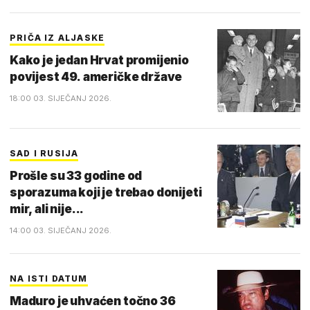
PRIČA IZ ALJASKE
Kako je jedan Hrvat promijenio
povijest 49. američke države
18:00 03. SIJEČANJ 2026.
SAD I RUSIJA
Prošle su 33 godine od
sporazuma koji je trebao donijeti
mir, ali nije...
14:00 03. SIJEČANJ 2026.
NA ISTI DATUM
Maduro je uhvaćen točno 36