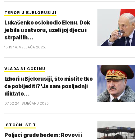
TEROR U BJELORUSIJI
Lukašenko oslobodio Elenu. Dok
je bila u zatvoru, uzeli joj djecu i
strpali ih…
15:19 14. VELJAČA 2025.
VLADA 31 GODINU
Izbori u Bjelorusiji, što mislite tko
će pobijediti? 'Ja sam posljednji
diktato…
07:52 24. SIJEČANJ 2025.
ISTOČNI ŠTIT
Poljaci grade bedem: Rovovi i