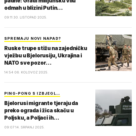
padne: Gradi milijunsku vilu
odmah u blizini Putin…
09:11 30. LISTOPAD 2025.
SPREMAJU NOVI NAPAD?
Ruske trupe stižu na zajedničku
vježbu u Bjelorusiju, Ukrajina i
NATO sve pozor…
14:54 06. KOLOVOZ 2025.
PING-PONG S IZBJEGL…
Bjelorusi migrante tjeraju da
preko ograda i žica skaču u
Poljsku, a Poljaci ih…
09:07 14. SRPANJ 2025.