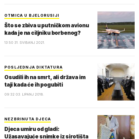
OTMICA U BJELORUSIJI
Što se zbiva u putničkom avionu
kada je na ciljniku borbenog?
13:50 31. SVIBANJ 2021.
POSLJEDNJA DIKTATURA
Osudili ih na smrt, ali država im
taji kada će ih pogubiti
09:32 03. LIPANJ 2018.
NEZBRINUTA DJECA
Djeca umiru od gladi:
Užasavajuće snimke iz sirotišta