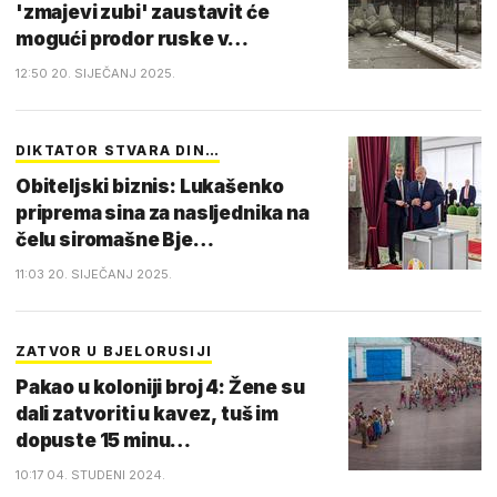
'zmajevi zubi' zaustavit će
mogući prodor ruske v…
12:50 20. SIJEČANJ 2025.
DIKTATOR STVARA DIN…
Obiteljski biznis: Lukašenko
priprema sina za nasljednika na
čelu siromašne Bje…
11:03 20. SIJEČANJ 2025.
ZATVOR U BJELORUSIJI
Pakao u koloniji broj 4: Žene su
dali zatvoriti u kavez, tuš im
dopuste 15 minu…
10:17 04. STUDENI 2024.