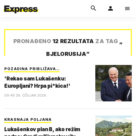
PRONAĐENO
12 REZULTATA
ZA TAG
„
BJELORUSIJA
”
POZADINA PRIBLIŽAVA…
'Rekao sam Lukašenku:
Europljani? Hrpa pi*kica!'
09:46 26. OŽUJAK 2026.
KRASNAJA POLJANA
Lukašenkov plan B, ako režim