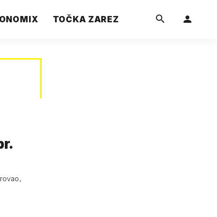
ONOMIX
TOČKA ZAREZ
pr.
erovao,