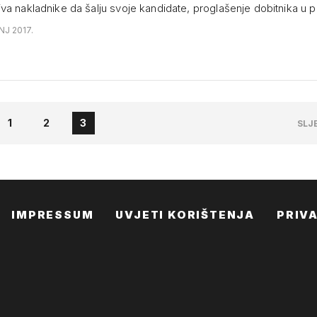
va nakladnike da šalju svoje kandidate, proglašenje dobitnika u 
NJ 2017.
1
2
3
SLJ
IMPRESSUM
UVJETI KORIŠTENJA
PRIV