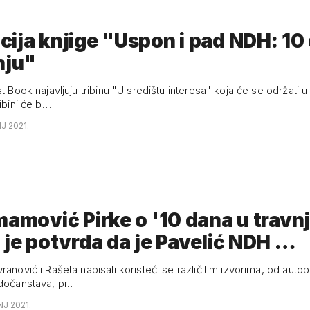
ija knjige "Uspon i pad NDH: 10
nju"
ribini će b…
NJ 2021.
mamović Pirke o '10 dana u travnj
 je potvrda da je Pavelić NDH …
ranović i Rašeta napisali koristeći se različitim izvorima, od auto
edočanstava, pr…
NJ 2021.