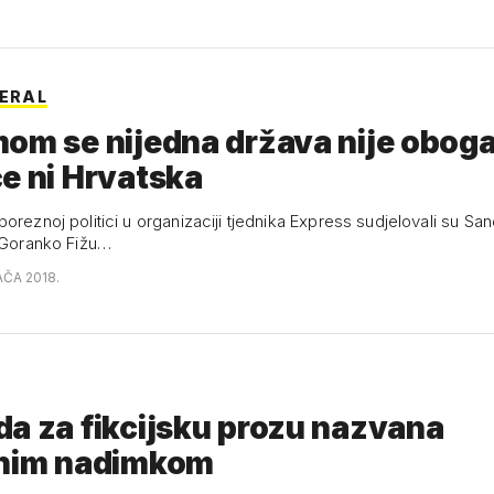
BERAL
om se nijedna država nije obogat
e ni Hrvatska
oreznoj politici u organizaciji tjednika Express sudjelovali su San
i Goranko Fižu…
AČA 2018.
a za fikcijsku prozu nazvana
inim nadimkom