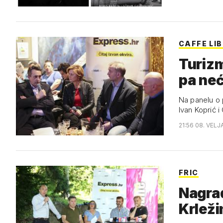
CAFFE LI
Turizm
pa neć
Na panelu o p
Ivan Koprić 
21:56 08. VELJ
FRIC
Nagrad
Krlež