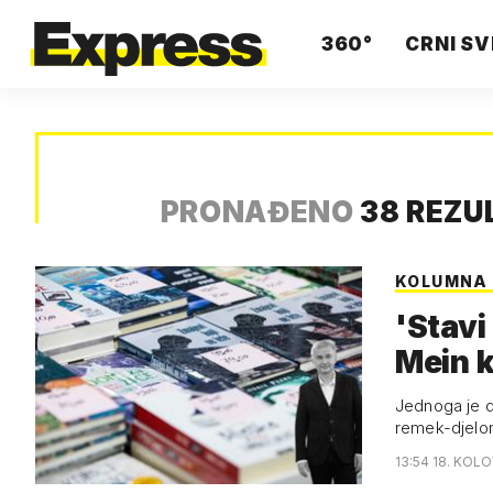
360°
CRNI SV
PRONAĐENO
38 REZU
KOLUMNA 
'Stavi
Mein k
Jednoga je da
remek-djelom
13:54 18. KOL