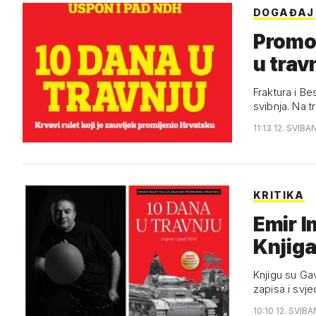
DOGAĐAJ
Promoc
u trav
Fraktura i Best Book najavljuju tribinu "U središtu interesa" koja će se održati u petak, 14.
svibnja. Na t
11:13 12. SVIBA
KRITIKA
Emir I
Knjiga
Knjigu su Gav
zapisa i svj
10:10 12. SVIBA