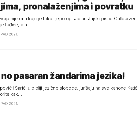
jima, pronalaženjima i povratku
cija nije ona koju je tako lijepo opisao austrijski pisac Grillparze
je tuđine, a n…
OPAD 2021.
 no pasaran žandarima jezika!
pović i Sarić, u bibliji jezične slobode, jurišaju na sve kanone Kati
vorite kak…
OPAD 2021.