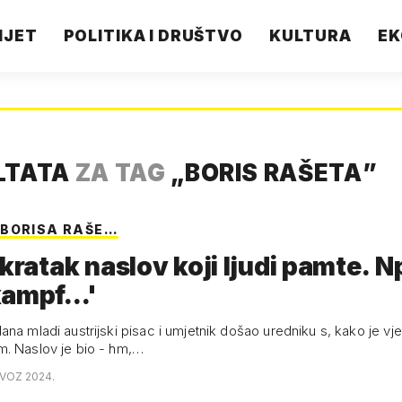
IJET
POLITIKA I DRUŠTVO
KULTURA
EK
LTATA
ZA TAG
„
BORIS RAŠETA
”
BORISA RAŠE…
 kratak naslov koji ljudi pamte. N
ampf...'
na mladi austrijski pisac i umjetnik došao uredniku s, kako je vj
. Naslov je bio - hm,…
OVOZ 2024.