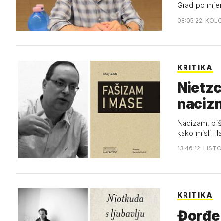
Grad po mjer
08:05 22. KOL
KRITIKA
Nietzc
naciz
Nacizam, piš
kako misli H
13:46 12. LIST
KRITIKA
Đorđe 