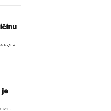
ličinu
u svjetla
 je
kovali su