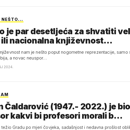
 NEŠTO...
o je par desetljeća za shvatiti ve
ili nacionalna književnost…
njiževnost nam je nešto poput nogometne reprezentacije, samo s
labija, a novac neuspor…
NJ 2024.
IAM
 Čaldarović (1947.- 2022.) je bio
or kakvi bi profesori morali b…
 težio Gradu po mjeri čovjeka, sadašnjost i nedavna prošlost obli