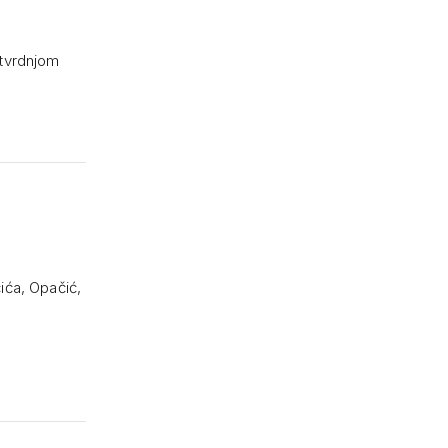
r tvrdnjom
čića, Opačić,