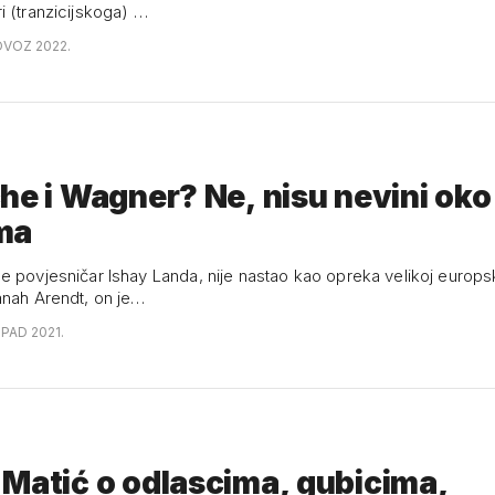
i (tranzicijskoga) …
OVOZ 2022.
he i Wagner? Ne, nisu nevini oko
ma
e povjesničar Ishay Landa, nije nastao kao opreka velikoj europsko
anah Arendt, on je…
OPAD 2021.
Matić o odlascima, gubicima,