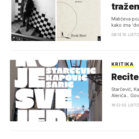
tražen
Matićeva pozi
kako ima ‘dvi
08:14 10. LIST
KRITIKA
Recite
Starčević, Ka
Alerića... Go
16:22 02. LIST