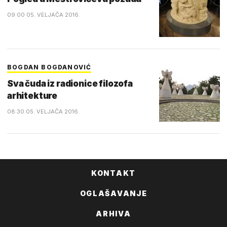
09:00 05. VELJAČA 2016.
BOGDAN BOGDANOVIĆ
Sva čuda iz radionice filozofa
arhitekture
08:30 05. VELJAČA 2016.
KONTAKT
OGLAŠAVANJE
ARHIVA