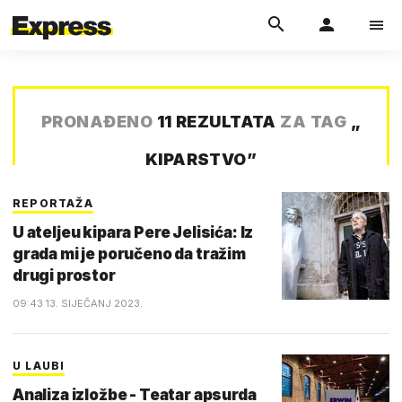
PRONAĐENO
11 REZULTATA
ZA TAG
„
KIPARSTVO
”
REPORTAŽA
U ateljeu kipara Pere Jelisića: Iz
grada mi je poručeno da tražim
drugi prostor
09:43 13. SIJEČANJ 2023.
U LAUBI
Analiza izložbe - Teatar apsurda