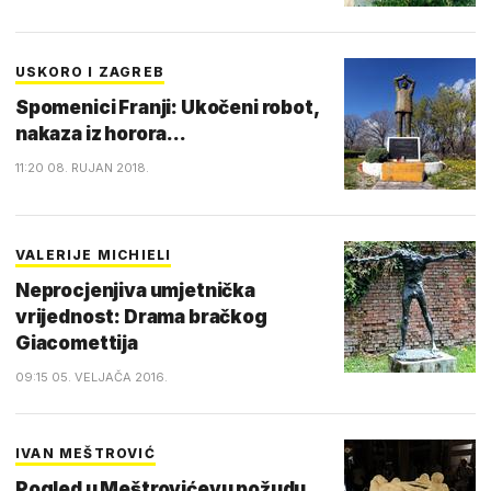
USKORO I ZAGREB
Spomenici Franji: Ukočeni robot,
nakaza iz horora...
11:20 08. RUJAN 2018.
VALERIJE MICHIELI
Neprocjenjiva umjetnička
vrijednost: Drama bračkog
Giacomettija
09:15 05. VELJAČA 2016.
IVAN MEŠTROVIĆ
Pogled u Meštrovićevu požudu