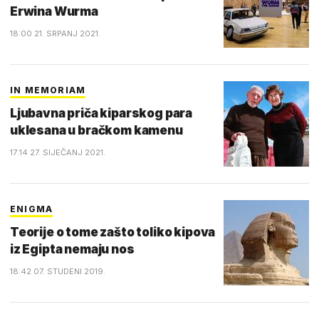
Erwina Wurma
18:00 21. SRPANJ 2021.
IN MEMORIAM
Ljubavna priča kiparskog para
uklesana u bračkom kamenu
17:14 27. SIJEČANJ 2021.
ENIGMA
Teorije o tome zašto toliko kipova
iz Egipta nemaju nos
18:42 07. STUDENI 2019.