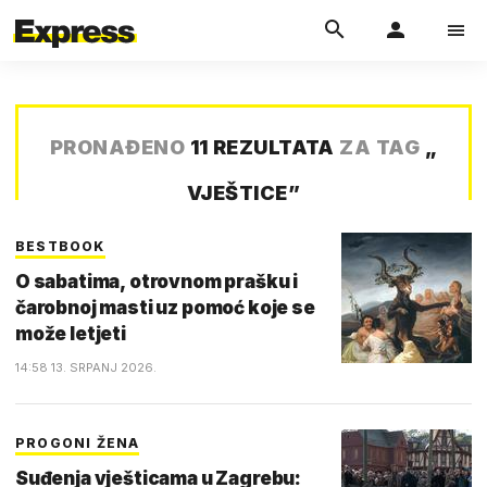
PRONAĐENO
11 REZULTATA
ZA TAG
„
VJEŠTICE
”
BESTBOOK
O sabatima, otrovnom prašku i
čarobnoj masti uz pomoć koje se
može letjeti
14:58 13. SRPANJ 2026.
PROGONI ŽENA
Suđenja vješticama u Zagrebu: