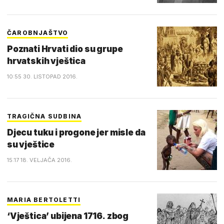
ČAROBNJAŠTVO
Poznati Hrvati dio su grupe
hrvatskih vještica
10:55 30. LISTOPAD 2016.
TRAGIČNA SUDBINA
Djecu tuku i progone jer misle da
su vještice
15:17 18. VELJAČA 2016.
MARIA BERTOLETTI
‘Vještica’ ubijena 1716. zbog