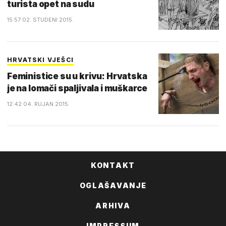
turista opet na sudu
15:57 02. STUDENI 2015.
HRVATSKI VJEŠCI
Feministice su u krivu: Hrvatska
je na lomači spaljivala i muškarce
12:42 04. RUJAN 2015.
KONTAKT
OGLAŠAVANJE
ARHIVA
IMPRESSUM