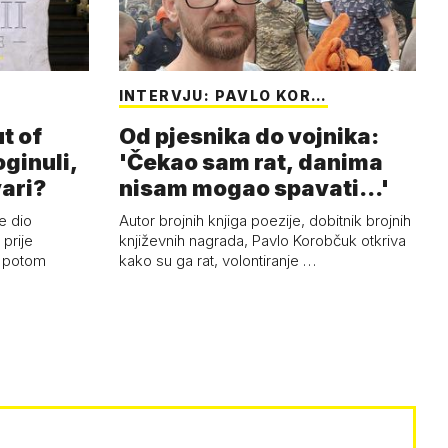
INTERVJU: PAVLO KOR…
t of
Od pjesnika do vojnika:
oginuli,
'Čekao sam rat, danima
vari?
nisam mogao spavati...'
e dio
Autor brojnih knjiga poezije, dobitnik brojnih
prije
književnih nagrada, Pavlo Korobčuk otkriva
i potom
kako su ga rat, volontiranje …