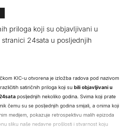
ih priloga koji su objavljivani u
 stranici 24sata u posljednjih
ačkom KIC-u otvorena je izložba radova pod nazivom
azličitih satiričnih priloga koji su
bili objavljivani u
 24sata
posljednjih nekoliko godina. Svima koji prate
ik čemu su se posljednjih godina smijali, a onima koji
kanim medijem, pokazuje retrospektivu malih epizoda
enu sliku naše nedavne prošlosti i stvarnost koju