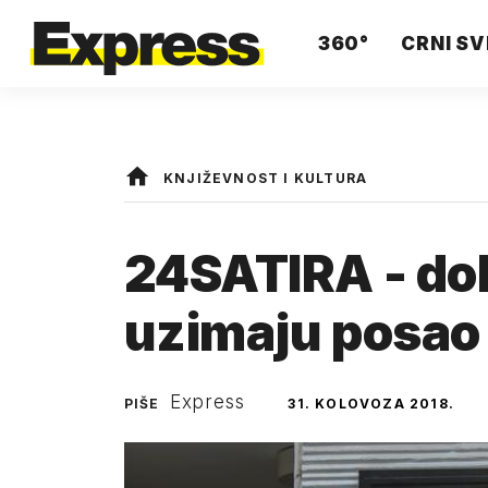
360°
CRNI SV
KNJIŽEVNOST I KULTURA
24SATIRA - dok
uzimaju posao 
Express
PIŠE
31. KOLOVOZA 2018.