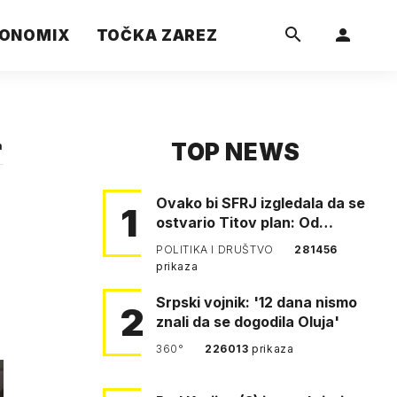
ONOMIX
TOČKA ZAREZ
TOP NEWS
a
Ovako bi SFRJ izgledala da se
1
ostvario Titov plan: Od
Klagenfurta do Istanbula!
POLITIKA I DRUŠTVO
281456
prikaza
Srpski vojnik: '12 dana nismo
2
znali da se dogodila Oluja'
360°
226013
prikaza