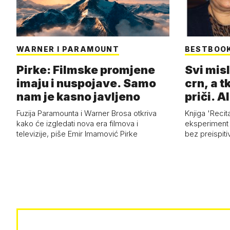
WARNER I PARAMOUNT
BESTBOO
Pirke: Filmske promjene
Svi misl
imaju i nuspojave. Samo
crn, a tk
nam je kasno javljeno
priči. Al
Fuzija Paramounta i Warner Brosa otkriva
Knjiga 'Recit
kako će izgledati nova era filmova i
eksperiment i
televizije, piše Emir Imamović Pirke
bez preispiti