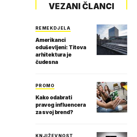
VEZANI ČLANCI
REMEKDJELA
Amerikanci
oduševljeni: Titova
arhitektura je
čudesna
PROMO
Kako odabrati
pravog influencera
za svoj brend?
KNJIŽEVNOST