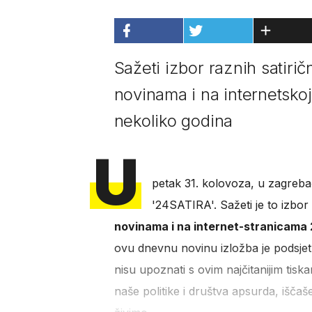
Sažeti izbor raznih satiričn
novinama i na internetskoj
nekoliko godina
U
petak 31. kolovoza, u zagreb
'24SATIRA'. Sažeti je to izbor r
novinama i na internet-stranicama
ovu dnevnu novinu izložba je podsjetn
nisu upoznati s ovim najčitanijim tis
naše politike i društva apsurda, iščaš