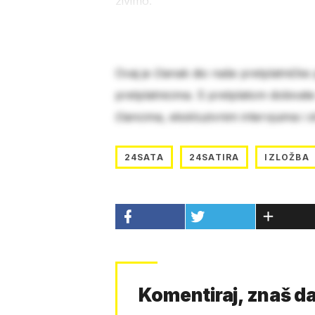
živimo.
Ovaj je članak dio naše pretplatničke
pretplatnicima. S pretplatom dobivat
člancima, ekskluzivnim intervjuima i 
24SATA
24SATIRA
IZLOŽBA
Komentiraj, znaš da