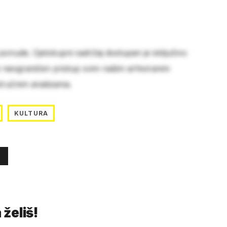
 ponude. Cjelokupni sadržaj dostupan je isključivo
e neograničen pristup svim našim arhiviranim
stručnim analizama.
KULTURA
 želiš!