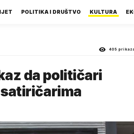
IJET
POLITIKA I DRUŠTVO
KULTURA
EK
405
prikaz
az da političari
satiričarima