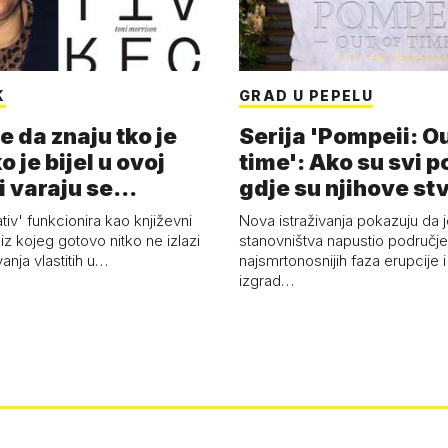
K
GRAD U PEPELU
e da znaju tko je
Serija 'Pompeii: Ou
o je bijel u ovoj
time': Ako su svi p
i varaju se...
gdje su njihove st
ativ' funkcionira kao književni
Nova istraživanja pokazuju da j
z kojeg gotovo nitko ne izlazi
stanovništva napustio područje 
vanja vlastitih u…
najsmrtonosnijih faza erupcije 
izgrad…