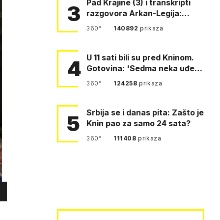
Pad Krajine (3) i transkripti
3
razgovora Arkan-Legija:
'Čujem, prelazite ustašam…
360°
140892
prikaza
U 11 sati bili su pred Kninom.
4
Gotovina: 'Sedma neka uđe,
4. gardijska neka g…
360°
124258
prikaza
Srbija se i danas pita: Zašto je
5
Knin pao za samo 24 sata?
360°
111408
prikaza