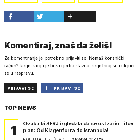
Komentiraj, znaš da želiš!
Za komentiranje je potrebno prijaviti se. Nemaš korisnički
račun? Registracija je brza i jednostavna, registriraj se i uključi
se u raspravu.
PRIJAVI SE
PRIJAVI SE
PUTEM
TOP NEWS
FACEBOOKA
Ovako bi SFRJ izgledala da se ostvario Titov
1
plan: Od Klagenfurta do Istanbula!
POLITIKA I DRUŠTVO
283434
prikaza