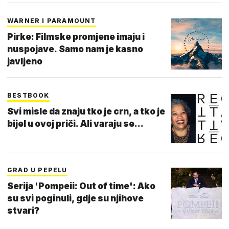
WARNER I PARAMOUNT
Pirke: Filmske promjene imaju i
nuspojave. Samo nam je kasno
javljeno
BESTBOOK
Svi misle da znaju tko je crn, a tko je
bijel u ovoj priči. Ali varaju se...
GRAD U PEPELU
Serija 'Pompeii: Out of time': Ako
su svi poginuli, gdje su njihove
stvari?