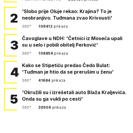
'Slobo prije Oluje rekao: Krajina? To je
2
neobranjivo. Tuđmana zvao Krivousti'
360°
109412
prikaza
Čavoglave u NDH: 'Četnici iz Moseća upali
3
su u selo i pobili obitelj Perković'
360°
108854
prikaza
Kako se Stipetiću predao Čedo Bulat:
4
'Tuđman je htio da se prerušim u ženu'
360°
41684
prikaza
'Okružili su i izrešetali auto Blaža Kraljevića.
5
Onda su ga vukli po cesti'
360°
30504
prikaza