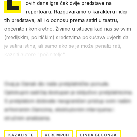
L
ovih dana igra čak dvije predstave na
repertoaru. Razgovaramo o karakteru i ideji
tih predstava, ali i o odnosu prema satiri u teatru,
općenito i konkretno. Živimo u situaciji kad nas se svim
(medijskim, političkim) sredstvima pokušava uvjeriti da
je satira istina, ali samo ako se je može penalizirati,
kazniti autore "počinitelje".
Ovaj je članak dio naše pretplatničke ponude.
Cjelokupni sadržaj dostupan je isključivo pretplatnicima.
S pretplatom dobivate neograničen pristup svim našim
arhiviranim člancima, ekskluzivnim intervjuima i
stručnim analizama.
KAZALIŠTE
KEREMPUH
LINDA BEGONJA