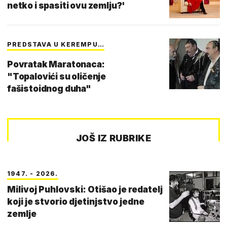
netko i spasiti ovu zemlju?'
PREDSTAVA U KEREMPU…
Povratak Maratonaca:
"Topalovići su oličenje
fašistoidnog duha"
JOŠ IZ RUBRIKE
1947. - 2026.
Milivoj Puhlovski: Otišao je redatelj
koji je stvorio djetinjstvo jedne
zemlje