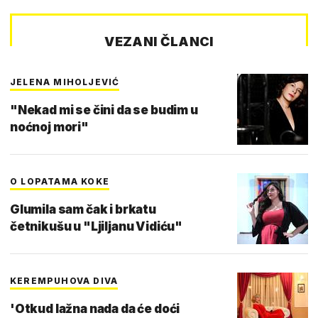
VEZANI ČLANCI
JELENA MIHOLJEVIĆ
"Nekad mi se čini da se budim u
noćnoj mori"
O LOPATAMA KOKE
Glumila sam čak i brkatu
četnikušu u "Ljiljanu Vidiću"
KEREMPUHOVA DIVA
'Otkud lažna nada da će doći