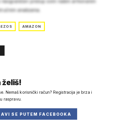
e neograničen pristup svim našim arhiviranim
stručnim analizama.
BEZOS
AMAZON
 želiš!
se. Nemaš korisnički račun? Registracija je brza i
 u raspravu.
JAVI SE
PUTEM FACEBOOKA