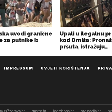
IMPRESSUM
UVJETI KORIŠTENJA
PRIV
miss7zdrava.hr
gastro.hr
joomboos.hr
ordinacija.hr
po