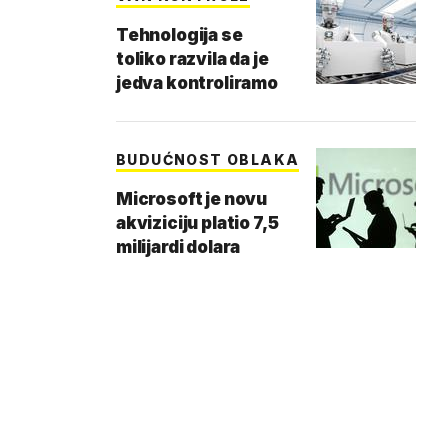
Tehnologija se
toliko razvila da je
jedva kontroliramo
BUDUĆNOST OBLAKA
Microsoft je novu
akviziciju platio 7,5
milijardi dolara