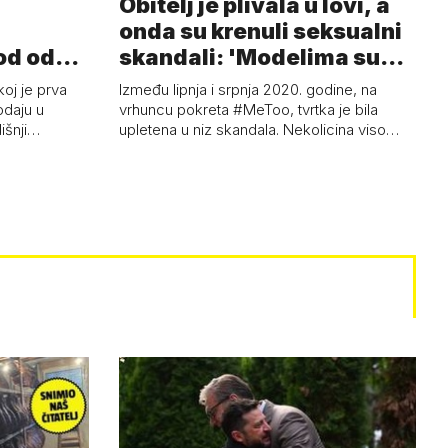
Obitelj je plivala u lovi, a
onda su krenuli seksualni
od od
skandali: 'Modelima su
ski…
s…
koj je prva
Između lipnja i srpnja 2020. godine, na
odaju u
vrhuncu pokreta #MeToo, tvrtka je bila
dišnji…
upletena u niz skandala. Nekolicina viso…