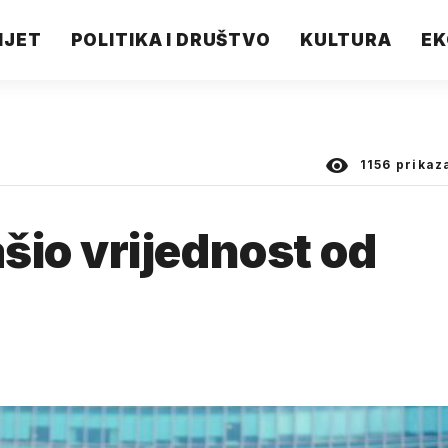
IJET
POLITIKA I DRUŠTVO
KULTURA
EK
1156
prikaz
io vrijednost od