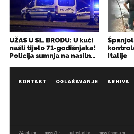
KONTAKT
OGLAŠAVANJE
ARHIVA
24sata.hr
miss7.hr
autostart.hr
miss7mama.hr