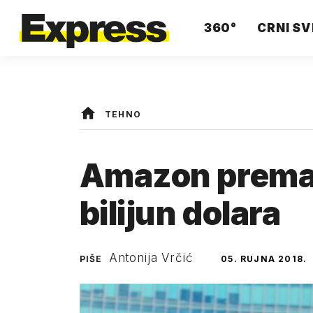
360°
CRNI SV
TEHNO
Amazon premaš
bilijun dolara
Antonija Vrčić
PIŠE
05. RUJNA 2018.