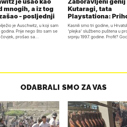
witz je ušao kao
Zaboravljeni genij
d mnogih, a iz tog
Kutaragi, tata
zašao - posljednji
Playstationa: Prih
'plejke' kao hrvat
ilježio je Auschwitz, u koji sam
Kasnili smo tri godine, u Hrvats
 godina. Prije nego što sam se
'plejka' službeno puštena u pr
 čovjek, prošao sa…
srpnju 1997. godine. Profit? Go