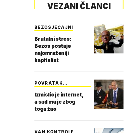
VEZANI ČLANCI
BEZOSJEĆAJNI
Brutalni stres:
Bezos postaje
najomraženiji
kapitalist
POVRATAK
OSVETNIKA
Izmislio je internet,
a sad mu je zbog
toga žao
VAN KONTROLE