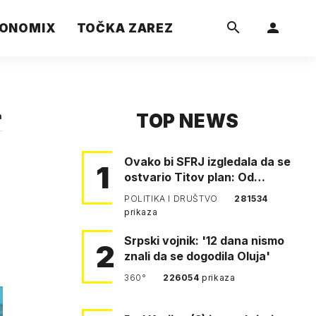
ONOMIX
TOČKA ZAREZ
TOP NEWS
a
Ovako bi SFRJ izgledala da se
1
ostvario Titov plan: Od
Klagenfurta do Istanbula!
POLITIKA I DRUŠTVO
281534
prikaza
Srpski vojnik: '12 dana nismo
2
znali da se dogodila Oluja'
360°
226054
prikaza