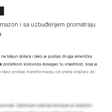
e Amazon i sa uzbuđenjem promatraju
a
na bilijun dolara i tako je postao druga američka
e
početkom kolovoza dosegao tu vrijednost, koja je
 tako prošao transformaciju od online knjižare do
 ponude. Cjelokupni sadržaj dostupan je isključivo