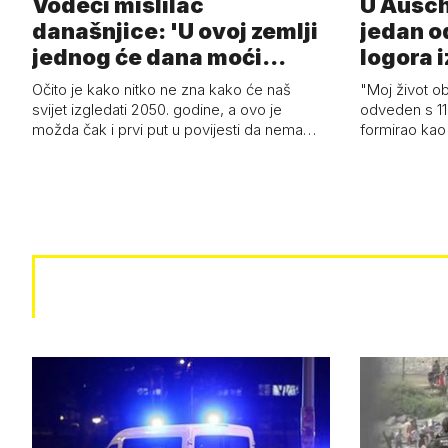
Vodeći mislilac
U Ausch
današnjice: 'U ovoj zemlji
jedan o
jednog će dana moći
logora i
razviti i superl…
Očito je kako nitko ne zna kako će naš
"Moj život ob
svijet izgledati 2050. godine, a ovo je
odveden s 11
možda čak i prvi put u povijesti da nema…
formirao kao