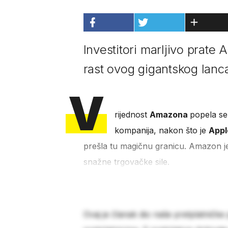
Investitori marljivo prat
rast ovog gigantskog lanc
V
rijednost
Amazona
popela se 
kompanija, nakon što je
Appl
prešla tu magičnu granicu. Amazon je
snažne trgovačke sile.
Ovaj je članak dio naše pretplatničke