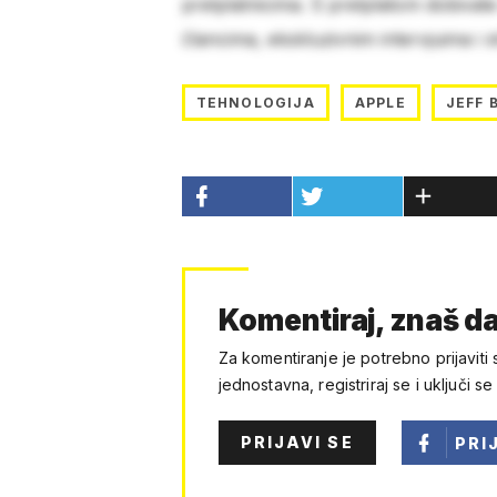
pretplatnicima. S pretplatom dobivat
člancima, ekskluzivnim intervjuima i 
TEHNOLOGIJA
APPLE
JEFF 
Komentiraj, znaš da
Za komentiranje je potrebno prijaviti 
jednostavna, registriraj se i uključi se
PRIJAVI SE
PRI