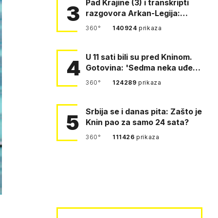
Pad Krajine (3) i transkripti
3
razgovora Arkan-Legija:
'Čujem, prelazite ustašam…
360°
140924
prikaza
U 11 sati bili su pred Kninom.
4
Gotovina: 'Sedma neka uđe,
4. gardijska neka g…
360°
124289
prikaza
Srbija se i danas pita: Zašto je
5
Knin pao za samo 24 sata?
360°
111426
prikaza