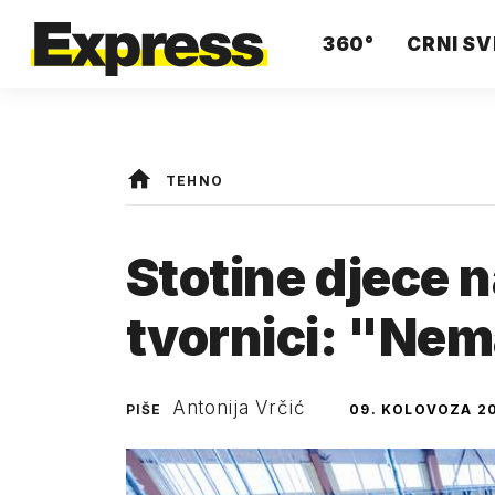
360°
CRNI SV
TEHNO
Stotine djece 
tvornici: "Ne
Antonija Vrčić
PIŠE
09. KOLOVOZA 20