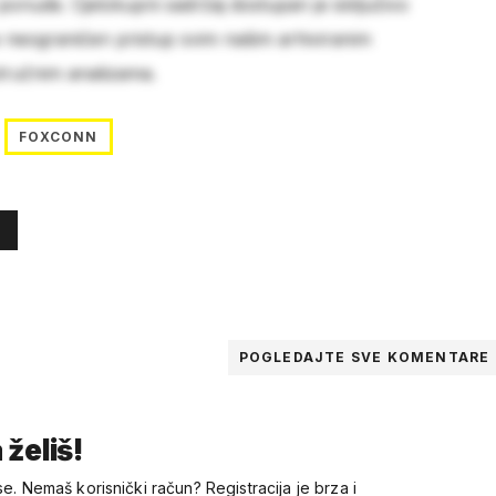
 ponude. Cjelokupni sadržaj dostupan je isključivo
e neograničen pristup svim našim arhiviranim
stručnim analizama.
FOXCONN
POGLEDAJTE SVE
KOMENTARE
 želiš!
se. Nemaš korisnički račun? Registracija je brza i