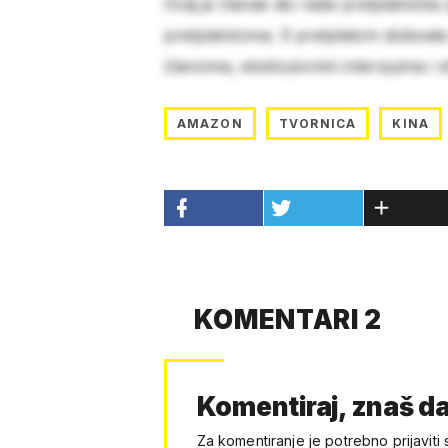
Ovaj je članak dio naše pretplatničke
pretplatnicima. S pretplatom dobivat
člancima, ekskluzivnim intervjuima i 
AMAZON
TVORNICA
KINA
KOMENTARI 2
Komentiraj, znaš da
Za komentiranje je potrebno prijaviti 