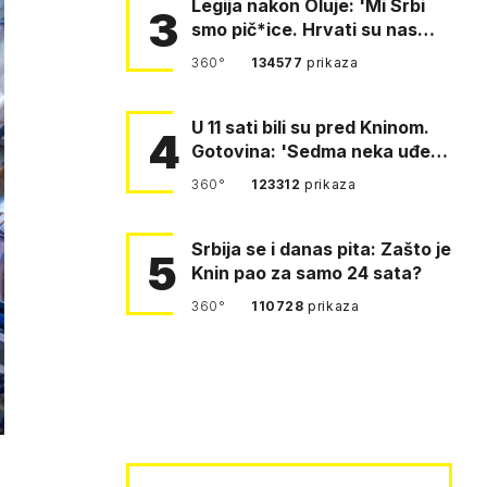
Legija nakon Oluje: 'Mi Srbi
3
smo pič*ice. Hrvati su nas
pomeli!'
360°
134577
prikaza
U 11 sati bili su pred Kninom.
4
Gotovina: 'Sedma neka uđe,
4. gardijska neka g…
360°
123312
prikaza
Srbija se i danas pita: Zašto je
5
Knin pao za samo 24 sata?
360°
110728
prikaza