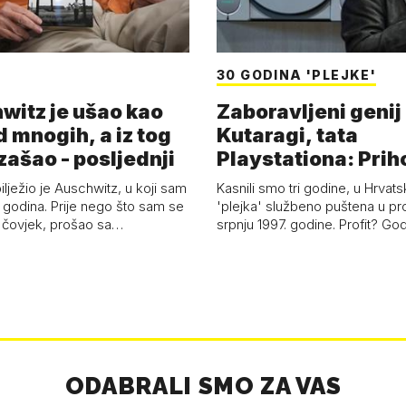
30 GODINA 'PLEJKE'
witz je ušao kao
Zaboravljeni genij
d mnogih, a iz tog
Kutaragi, tata
zašao - posljednji
Playstationa: Prih
'plejke' kao hrvat
ilježio je Auschwitz, u koji sam
Kasnili smo tri godine, u Hrvats
 godina. Prije nego što sam se
'plejka' službeno puštena u pr
 čovjek, prošao sa…
srpnju 1997. godine. Profit? Go