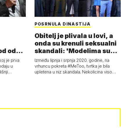
POSRNULA DINASTIJA
Obitelj je plivala u lovi, a
onda su krenuli seksualni
od od
skandali: 'Modelima su
ski…
s…
koj je prva
Između lipnja i srpnja 2020. godine, na
odaju u
vrhuncu pokreta #MeToo, tvrtka je bila
dišnji…
upletena u niz skandala. Nekolicina viso…