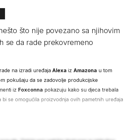
 nešto što nije povezano sa njihovim
 ih se da rade prekovremeno
rade na izradi uređaja
Alexa
iz
Amazona
u tom
om pokušaju da se zadovolje produkcijske
menti iz
Foxconna
pokazuju kako su djeca trebala
da bi se omogućila proizvodnja ovih pametnih uređaja