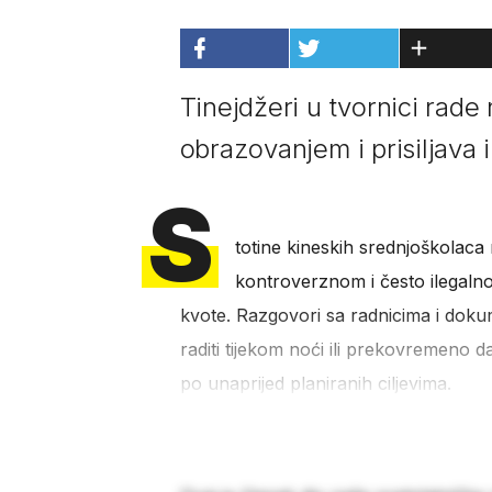
Tinejdžeri u tvornici rade
obrazovanjem i prisiljava
S
totine kineskih srednjoškolaca 
kontroverznom i često ilegaln
kvote. Razgovori sa radnicima i doku
raditi tijekom noći ili prekovremeno 
po unaprijed planiranih ciljevima.