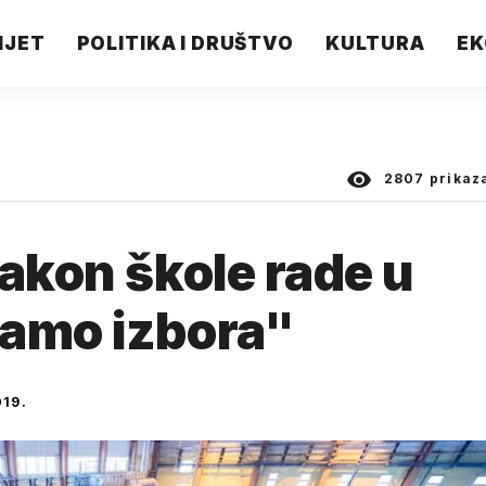
IJET
POLITIKA I DRUŠTVO
KULTURA
EK
2807
prikaz
nakon škole rade u
mamo izbora"
19.