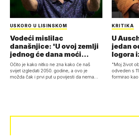
USKORO U LISINSKOM
KRITIKA
Vodeći mislilac
U Ausch
današnjice: 'U ovoj zemlji
jedan o
jednog će dana moći
logora i
razviti i superl…
Očito je kako nitko ne zna kako će naš
"Moj život ob
svijet izgledati 2050. godine, a ovo je
odveden s 11
možda čak i prvi put u povijesti da nema…
formirao kao