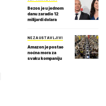
Bezos je u jednom
danu zaradio 12
milijardi dolara
NEZAUSTAVLJIVI
Amazon je postao
noćna mora za
svaku kompaniju