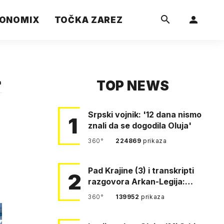
ONOMIX
TOČKA ZAREZ
TOP NEWS
a
Srpski vojnik: '12 dana nismo
1
znali da se dogodila Oluja'
360°
224869
prikaza
Pad Krajine (3) i transkripti
2
razgovora Arkan-Legija:
'Čujem, prelazite ustašam…
360°
139952
prikaza