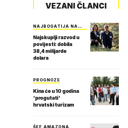
VEZANI ČLANCI
NAJBOGATIJA NA
SVIJ…
Najskuplji razvod u
povijesti: dobila
38,4 milijarde
dolara
PROGNOZE
Kina će u 10 godina
'progutati'
hrvatski turizam
ŠEF AMAZONA