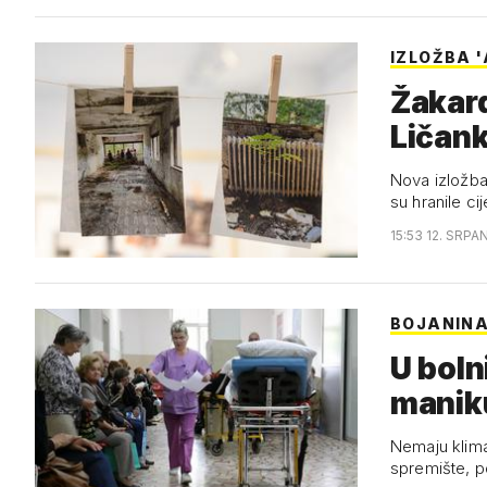
IZLOŽBA 
Žakard
Ličank
Nova izložba
su hranile cije
15:53 12. SRPA
BOJANINA
U boln
maniku
Nemaju klima-
spremište, p