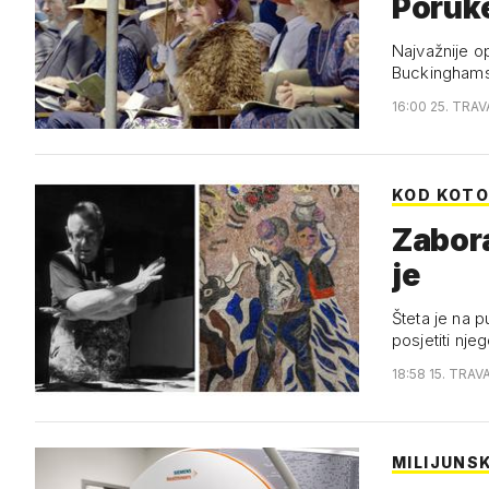
Poruke
Najvažnije op
Buckinghams
16:00 25. TRAV
KOD KOT
Zabora
je
Šteta je na p
posjetiti nj
18:58 15. TRAV
MILIJUNS