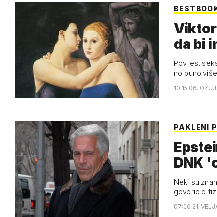
BESTBOO
Viktor
da bi i
Povijest sek
no puno više
10:15 06. OŽUJ
PAKLENI 
Epstei
DNK '
Neki su znans
govorio o fiz
07:00 21. VELJ