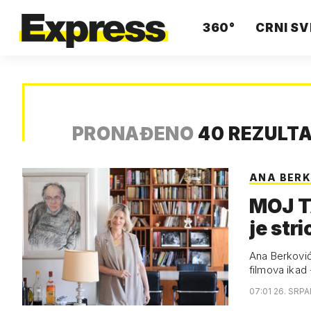
360°
CRNI SV
PRONAĐENO
40 REZULT
ANA BERK
MOJ TA
je str
Ana Berković
filmova ikad
07:01 26. SRPA