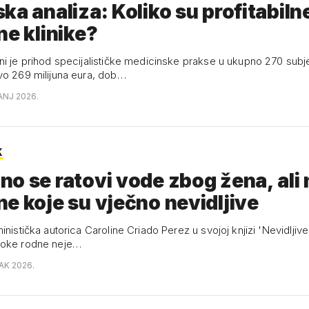
ka analiza: Koliko su profitabiln
ne klinike?
ni je prihod specijalističke medicinske prakse u ukupno 270 subj
vo 269 milijuna eura, dob…
ANJ 2026.
K
o se ratovi vode zbog žena, ali 
e koje su vječno nevidljive
inistička autorica Caroline Criado Perez u svojoj knjizi 'Nevidljive
roke rodne neje…
AK 2026.