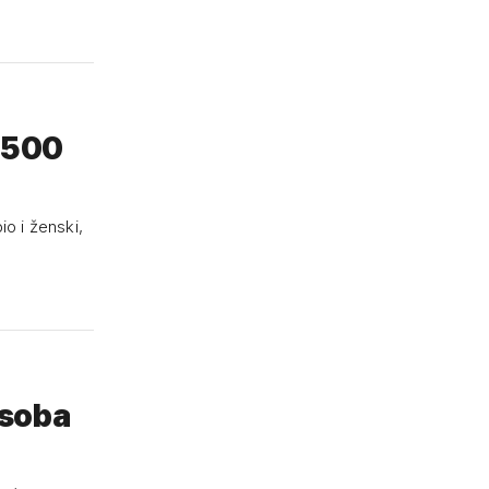
 3500
io i ženski,
osoba