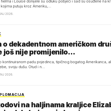
elma i Louise donijele su odluku pobjeći i sad su osuđene na k
 kojima putuju kroz Ameriku,…
ANJ 2026.
K
 o dekadentnom američkom dru
 još nije promijenilo...
o kontinuiranom padu pojedinca, tipičnog bogatog Amerikanca, ali
sebe, svoju dušu. Otud i n…
ANJ 2026.
PLOMACIJA
kodovi na haljinama kraljice Eliza