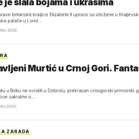
 je slala bojama i ukrasima
rave britanske kraljice Elizabete II upravo su izložene u Kraljevskoj
ke palače u Lond…
ANJ 2026.
ORA
vljeni Murtić u Crnoj Gori. Fant
utu u Boku ne svratiti u Dobrotu, prekrasan crnogorski primorski gr
egove sakralne o…
ANJ 2026.
KA ZARADA