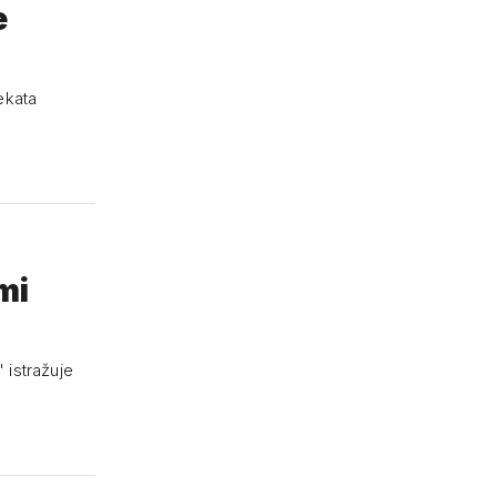
e
ekata
mi
' istražuje