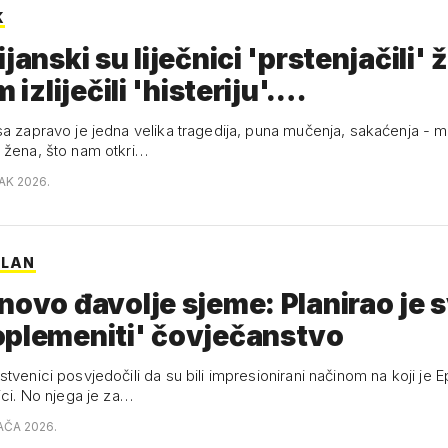
K
ijanski su liječnici 'prstenjačili' 
m izliječili 'histeriju'.…
sa zapravo je jedna velika tragedija, puna mučenja, sakaćenja - 
 žena, što nam otkri…
AK 2026.
PLAN
novo đavolje sjeme: Planirao je 
oplemeniti' čovječanstvo
tvenici posvjedočili da su bili impresionirani načinom na koji je E
ici. No njega je za…
AČA 2026.