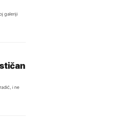
 galeriji
astičan
adić, i ne