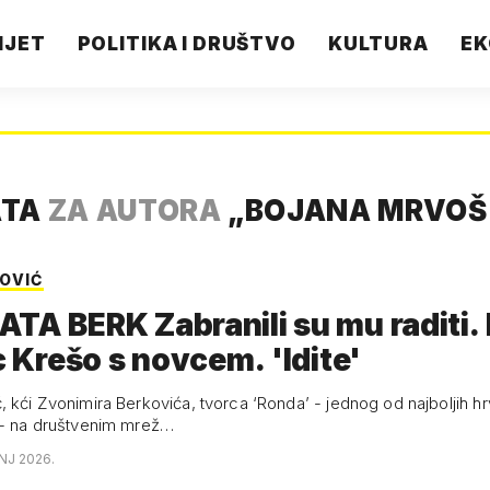
IJET
POLITIKA I DRUŠTVO
KULTURA
EK
ATA
ZA AUTORA
„
BOJANA MRVOŠ
OVIĆ
TA BERK Zabranili su mu raditi.
ic Krešo s novcem. 'Idite'
, kći Zvonimira Berkovića, tvorca ‘Ronda’ - jednog od najboljih hr
 - na društvenim mrež…
NJ 2026.