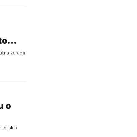
ato…
kultna zgrada
u o
iteljskih