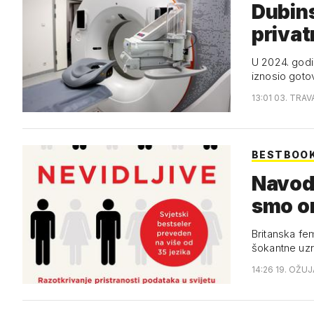
Dubins
privat
U 2024. godi
iznosio goto
13:01 03. TRAV
BESTBOO
Navodn
smo on
Britanska fem
šokantne uz
14:26 19. OŽUJ