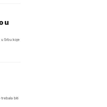
o u
 u Srbu koje
trebala biti