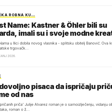
ČKA ROBNA KU…
st Name: Kastner & Öhler bili su
rda, imali su i svoje modne kre
ma u Ilici dobila novog vlasnika - splitsku obitelj Banović. Ova 
vatske trgovačk…
ČANJ 2026.
K
ovoljno pisaca da ispričaju prič
me od nas
pričanih priča' Julije Alvarez roman je o samoizlječenju, vidanju ob
itaka, roman o ž…