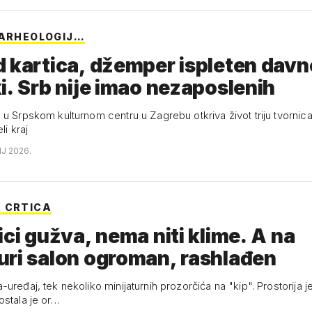
'ARHEOLOGIJ…
 kartica, džemper ispleten davn
i. Srb nije imao nezaposlenih
 u Srpskom kulturnom centru u Zagrebu otkriva život triju tvornica
li kraj
NJ 2026.
 CRTICA
ici gužva, nema niti klime. A na
ri salon ogroman, rashlađen
uređaj, tek nekoliko minijaturnih prozorčića na "kip". Prostorija je 
ostala je or…