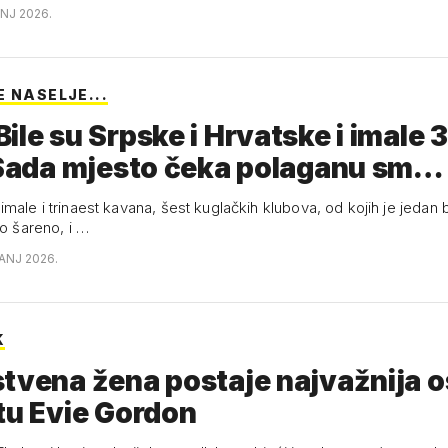
ANJ 2026.
 NASELJE...
ile su Srpske i Hrvatske i imale
 Sada mjesto čeka polaganu sm…
male i trinaest kavana, šest kuglačkih klubova, od kojih je jedan b
lo šareno, i …
BANJ 2026.
K
tvena žena postaje najvažnija 
tu Evie Gordon