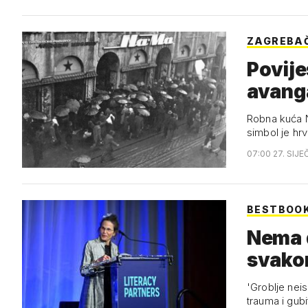
ZAGREBA
Povije
avanga
Robna kuća Na
simbol je hr
07:00 27. SIJE
BESTBOO
Nema d
svako
'Groblje neis
trauma i gub