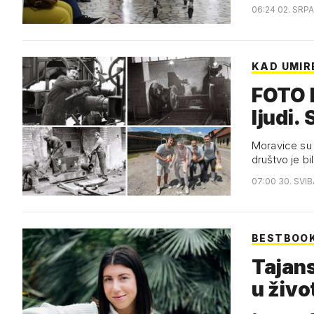
06:24 02. SRP
KAD UMIRE
FOTO B
ljudi.
Moravice su i
društvo je bi
07:00 30. SVI
BESTBOO
Tajans
u živo