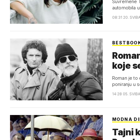
Suvremene Th
automobila u
08:31 20. SVIB
BESTBOO
Roman
koje se
Roman je to 
poniranju u 
14:28 05. SVIB
MODNA DI
Tajni 