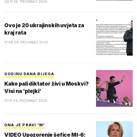
09:11 26. PROSINAC 2025.
Ovo je 20 ukrajinskih uvjeta za
kraj rata
17:48 24. PROSINAC 2025.
GODINU DANA BIJEGA
Kako pali diktator živi u Moskvi?
Visi na 'plejki'
12:01 24. PROSINAC 2025.
ONA JE PRAVI 'M'
VIDEO Upozorenje šefice MI-6: