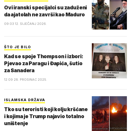
Ovi iranski specijalci su zaduženi
da ajatolah ne završi kao Maduro
09:03 12. SIJEČANJ 2026.
ŠTO JE BILO
Kad se spoje Thompson i izbori:
Pjevao za Paragu i Đapića, šutio
za Sanadera
12:09 28. PROSINAC 2025.
ISLAMSKA DRŽAVA
Tko su teroristi koji kolju kršćane
i kojima je Trump najavio totalno
uništenje