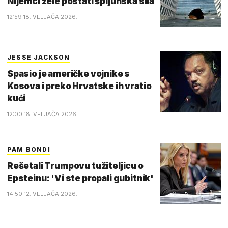
Nijemci žele postati špijunska sila
12:59 18. VELJAČA 2026.
JESSE JACKSON
Spasio je američke vojnike s
Kosova i preko Hrvatske ih vratio
kući
12:00 18. VELJAČA 2026.
PAM BONDI
Rešetali Trumpovu tužiteljicu o
Epsteinu: 'Vi ste propali gubitnik'
14:50 12. VELJAČA 2026.