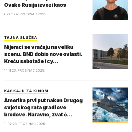
Ovako Rusija izvozi kaos
07:01 24. PROSINAC 2025.
TAJNA SLUŽBA
Nijemci se vraćaju na veliku
scenu. BND dobio nove ovlasti.
Kreću sabotaže i cy…
14:11 23. PROSINAC 2025.
KASKAJU ZA KINOM
Amerika prvi put nakon Drugog
svjetskog rata gradi ove
brodove. Naravno, zvat ć…
11:02 23. PROSINAC 2025.