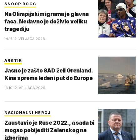
SNOOP DOGG
Na Olimpijskim igrama je glavna
faca. Nedavno je doživio veliku
tragediju
14:17 12. VELJAČA 2026.
ARKTIK
Jasno je zašto SAD želi Grenland.
Kina sprema ledeni put do Europe
13:10 12. VELJAČA 2026.
NACIONALNI HEROJ
Zaustavio je Ruse 2022., a sada bi
mogao pobijediti Zelenskog na
izborima