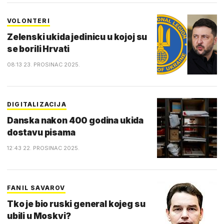
VOLONTERI
Zelenski ukida jedinicu u kojoj su
se borili Hrvati
08:13 23. PROSINAC 2025.
DIGITALIZACIJA
Danska nakon 400 godina ukida
dostavu pisama
12:43 22. PROSINAC 2025.
FANIL SAVAROV
Tko je bio ruski general kojeg su
ubili u Moskvi?