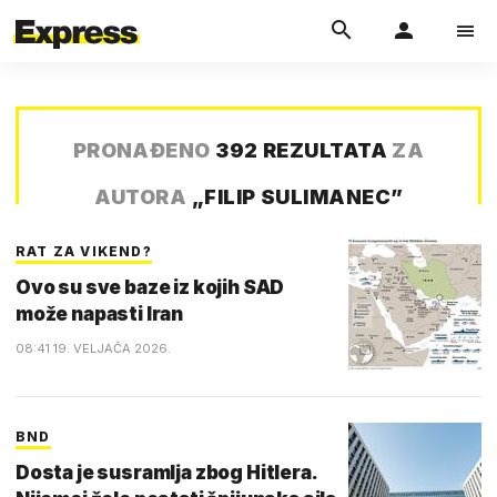
PRONAĐENO
392 REZULTATA
ZA
AUTORA
„
FILIP SULIMANEC
”
RAT ZA VIKEND?
Ovo su sve baze iz kojih SAD
može napasti Iran
08:41 19. VELJAČA 2026.
BND
Dosta je susramlja zbog Hitlera.