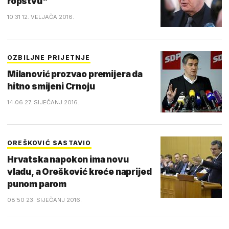
ropstvu"
10:31 12. VELJAČA 2016.
OZBILJNE PRIJETNJE
Milanović prozvao premijera da
hitno smijeni Crnoju
14:06 27. SIJEČANJ 2016.
OREŠKOVIĆ SASTAVIO
Hrvatska napokon ima novu
vladu, a Orešković kreće naprijed
punom parom
08:50 23. SIJEČANJ 2016.