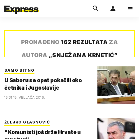
PRONAĐENO
162 REZULTATA
ZA
AUTORA
„
SNJEŽANA KRNETIĆ
”
SAMO BITNO
U Saboru se opet pokačili oko
četnika i Jugoslavije
15:31 18. VELJAČA 2016.
ŽELJKO GLASNOVIĆ
"Komunisti još drže Hrvate u