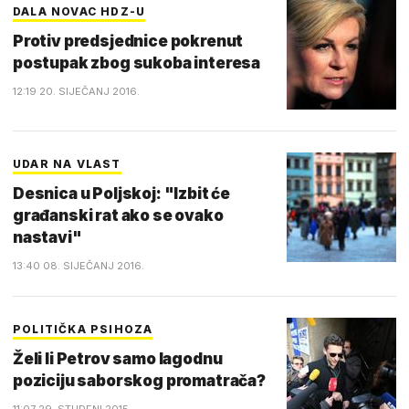
DALA NOVAC HDZ-U
Protiv predsjednice pokrenut
postupak zbog sukoba interesa
12:19 20. SIJEČANJ 2016.
UDAR NA VLAST
Desnica u Poljskoj: "Izbit će
građanski rat ako se ovako
nastavi"
13:40 08. SIJEČANJ 2016.
POLITIČKA PSIHOZA
Želi li Petrov samo lagodnu
poziciju saborskog promatrača?