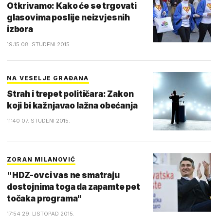
Otkrivamo: Kako će se trgovati
glasovima poslije neizvjesnih
izbora
19:15 08. STUDENI 2015.
NA VESELJE GRAĐANA
Strah i trepet političara: Zakon
koji bi kažnjavao lažna obećanja
11:40 07. STUDENI 2015.
ZORAN MILANOVIĆ
"HDZ-ovci vas ne smatraju
dostojnima toga da zapamte pet
točaka programa"
17:54 29. LISTOPAD 2015.