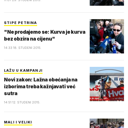
11:07 29. STUDENI 2015.
STIPE PETRINA
"Ne prodajemo se: Kurva je kurva
bez obzira na cijenu"
14:33 18. STUDENI 2015.
LAŽU U KAMPANJI
Novi zakon: Lažna obećanja na
izborima treba kažnjavati već
sutra
14:51 12. STUDENI 2015.
MALI I VELIKI