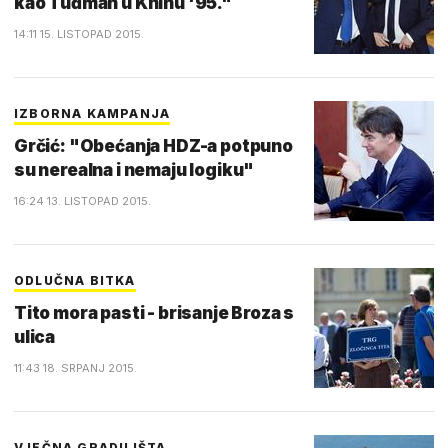
kao Tuđman u Kninu '95."
14:11 15. LISTOPAD 2015.
IZBORNA KAMPANJA
Grčić: "Obećanja HDZ-a potpuno
su nerealna i nemaju logiku"
16:24 13. LISTOPAD 2015.
ODLUČNA BITKA
Tito mora pasti - brisanje Broza s
ulica
11:43 18. SRPANJ 2015.
VJEČNA GRADILIŠTA