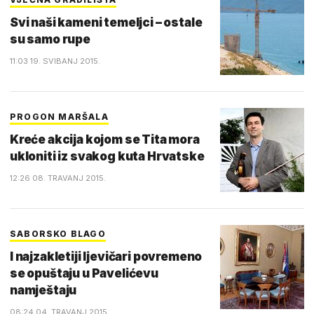
Svi naši kameni temeljci – ostale
su samo rupe
11:03 19. SVIBANJ 2015.
PROGON MARŠALA
Kreće akcija kojom se Tita mora
ukloniti iz svakog kuta Hrvatske
12:26 08. TRAVANJ 2015.
SABORSKO BLAGO
I najzakletiji ljevičari povremeno
se opuštaju u Pavelićevu
namještaju
08:24 04. TRAVANJ 2015.