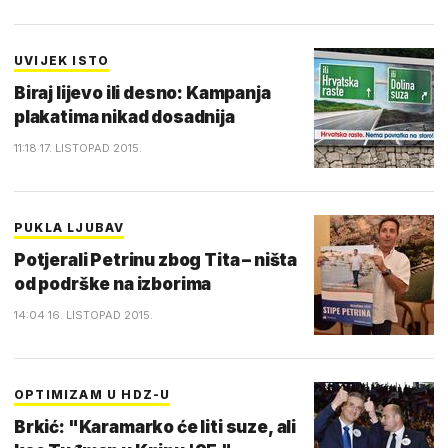
UVIJEK ISTO
Biraj lijevo ili desno: Kampanja
plakatima nikad dosadnija
11:18 17. LISTOPAD 2015.
PUKLA LJUBAV
Potjerali Petrinu zbog Tita – ništa
od podrške na izborima
14:04 16. LISTOPAD 2015.
OPTIMIZAM U HDZ-U
Brkić: "Karamarko će liti suze, ali