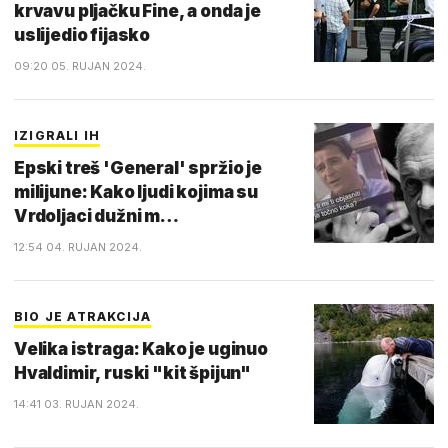
krvavu pljačku Fine, a onda je
uslijedio fijasko
09:20 05. RUJAN 2024.
IZIGRALI IH
Epski treš 'General' spržio je
milijune: Kako ljudi kojima su
Vrdoljaci dužni m…
12:54 04. RUJAN 2024.
BIO JE ATRAKCIJA
Velika istraga: Kako je uginuo
Hvaldimir, ruski "kit špijun"
14:41 03. RUJAN 2024.