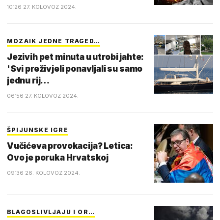
10:26 27. KOLOVOZ 2024.
MOZAIK JEDNE TRAGED…
Jezivih pet minuta u utrobi jahte:
'Svi preživjeli ponavljali su samo
jednu rij…
06:56 27. KOLOVOZ 2024.
ŠPIJUNSKE IGRE
Vučićeva provokacija? Letica:
Ovo je poruka Hrvatskoj
09:36 26. KOLOVOZ 2024.
BLAGOSLIVLJAJU I OR…