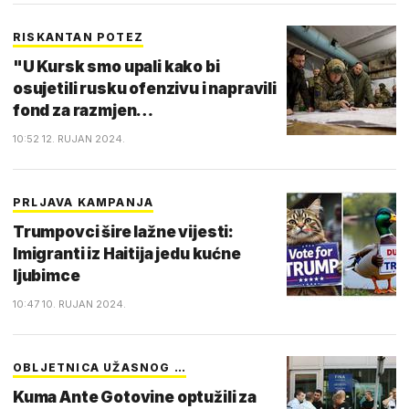
RISKANTAN POTEZ
"U Kursk smo upali kako bi
osujetili rusku ofenzivu i napravili
fond za razmjen…
10:52 12. RUJAN 2024.
PRLJAVA KAMPANJA
Trumpovci šire lažne vijesti:
Imigranti iz Haitija jedu kućne
ljubimce
10:47 10. RUJAN 2024.
OBLJETNICA UŽASNOG …
Kuma Ante Gotovine optužili za