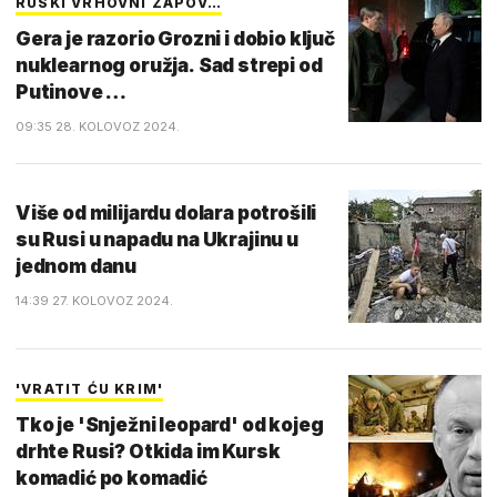
RUSKI VRHOVNI ZAPOV…
Gera je razorio Grozni i dobio ključ
nuklearnog oružja. Sad strepi od
Putinove …
09:35 28. KOLOVOZ 2024.
Više od milijardu dolara potrošili
su Rusi u napadu na Ukrajinu u
jednom danu
14:39 27. KOLOVOZ 2024.
'VRATIT ĆU KRIM'
Tko je 'Snježni leopard' od kojeg
drhte Rusi? Otkida im Kursk
komadić po komadić