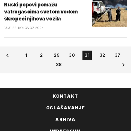
Ruski popovi pomažu
vatrogascima svetom vodom
škropeći njihova vozila
13:31 22. KOLOVOZ 2024.
1
2
29
30
31
32
37
38
KONTAKT
OGLAŠAVANJE
ARHIVA