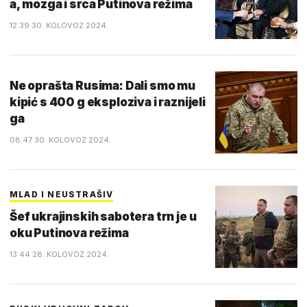
a, mozga i srca Putinova režima
12:39 30. KOLOVOZ 2024.
Ne oprašta Rusima: Dali smo mu
kipić s 400 g eksploziva i raznijeli
ga
08:47 30. KOLOVOZ 2024.
MLAD I NEUSTRAŠIV
Šef ukrajinskih sabotera trn je u
oku Putinova režima
13:44 28. KOLOVOZ 2024.