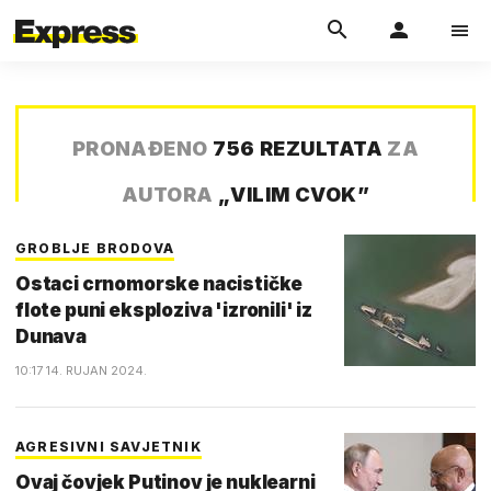
PRONAĐENO
756 REZULTATA
ZA
AUTORA
„
VILIM CVOK
”
GROBLJE BRODOVA
Ostaci crnomorske nacističke
flote puni eksploziva 'izronili' iz
Dunava
10:17 14. RUJAN 2024.
AGRESIVNI SAVJETNIK
Ovaj čovjek Putinov je nuklearni