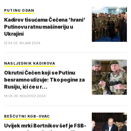
PUTINU ODAN
Kadirov tisućama Čečena 'hrani'
Putinovu ratnu mašineriju u
Ukrajini
12:54 02. RUJAN 2024.
NASLJEDNIK KADIROVA
Okrutni Čečen koji se Putinu
besramno ulizuje: Tko pogine za
Rusiju, ići će u r…
19:05 30. KOLOVOZ 2024.
BEŠĆUTNI KGB-OVAC
Uvijek mrki Bortnikov šef je FSB-