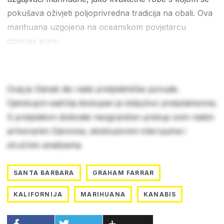
pokušava oživjeti poljoprivredna tradicija na obali. Ova
marihuana uzgojena na oceanskom povjetarcu
obećaje puno.
Ovaj je članak dio naše pretplatničke ponude.
Cjelokupni sadržaj dostupan je isključivo pretplatnicima.
S pretplatom dobivate neograničen pristup svim našim
arhiviranim člancima, ekskluzivnim intervjuima i
stručnim analizama.
SANTA BARBARA
GRAHAM FARRAR
KALIFORNIJA
MARIHUANA
KANABIS