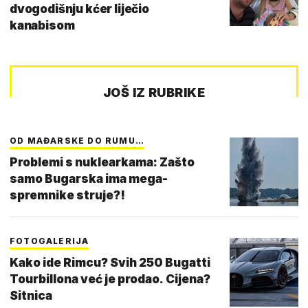
dvogodišnju kćer liječio
kanabisom
JOŠ IZ RUBRIKE
OD MAĐARSKE DO RUMU…
Problemi s nuklearkama: Zašto
samo Bugarska ima mega-
spremnike struje?!
FOTOGALERIJA
Kako ide Rimcu? Svih 250 Bugatti
Tourbillona već je prodao. Cijena?
Sitnica