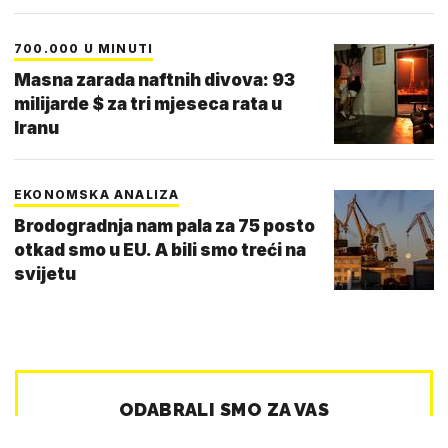
700.000 U MINUTI
Masna zarada naftnih divova: 93
milijarde $ za tri mjeseca rata u
Iranu
EKONOMSKA ANALIZA
Brodogradnja nam pala za 75 posto
otkad smo u EU. A bili smo treći na
svijetu