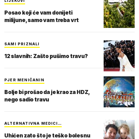
LIJEKOVI
Posao koji će vam donijeti
milijune, samo vam treba vrt
SAMI PRIZNALI
12 slavnih: Zašto pušimo travu?
PJER MENIČANIN
Bolje bi prošao da je krao za HDZ,
nego sadio travu
ALTERNATIVNA MEDICI…
Uhićen zato što je teško bolesnu