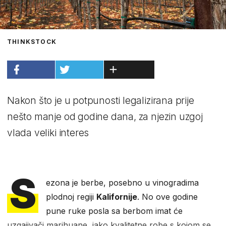
THINKSTOCK
Nakon što je u potpunosti legalizirana prije
nešto manje od godine dana, za njezin uzgoj
vlada veliki interes
S
ezona je berbe, posebno u vinogradima
plodnoj regiji
Kalifornije
. No ove godine
pune ruke posla sa berbom imat će
uzgajivači marihuane, jako kvalitetne robe s kojom se