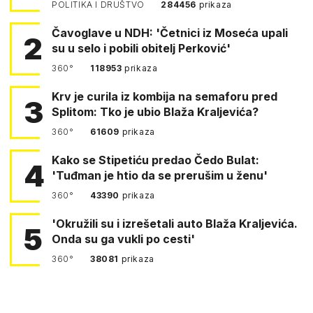
POLITIKA I DRUŠTVO
284456
prikaza
Čavoglave u NDH: 'Četnici iz Moseća upali
2
su u selo i pobili obitelj Perković'
360°
118953
prikaza
Krv je curila iz kombija na semaforu pred
3
Splitom: Tko je ubio Blaža Kraljevića?
360°
61609
prikaza
Kako se Stipetiću predao Čedo Bulat:
4
'Tuđman je htio da se prerušim u ženu'
360°
43390
prikaza
'Okružili su i izrešetali auto Blaža Kraljevića.
5
Onda su ga vukli po cesti'
360°
38081
prikaza