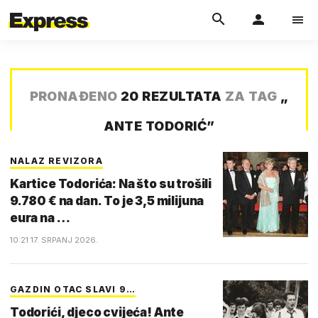
PRONAĐENO
20 REZULTATA
ZA TAG
„
ANTE TODORIĆ
”
NALAZ REVIZORA
Kartice Todorića: Na što su trošili
9.780 € na dan. To je 3,5 milijuna
eura na …
10:21 17. SRPANJ 2026.
GAZDIN OTAC SLAVI 9…
Todorići, djeco cvijeća! Ante