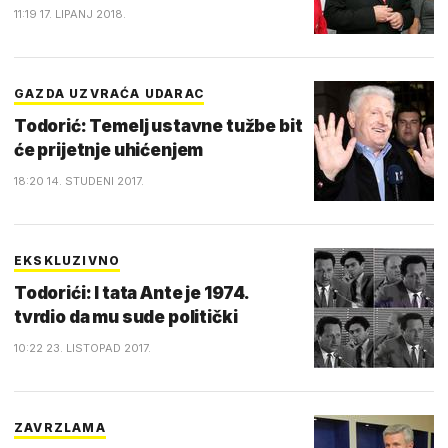
11:19 17. LIPANJ 2018.
GAZDA UZVRAĆA UDARAC
Todorić: Temelj ustavne tužbe bit
će prijetnje uhićenjem
18:20 14. STUDENI 2017.
EKSKLUZIVNO
Todorići: I tata Ante je 1974.
tvrdio da mu sude politički
10:22 23. LISTOPAD 2017.
ZAVRZLAMA