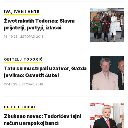
IVA, IVAN I ANTE
Život mladih Todorića: Slavni
prijatelji, partyji, izlasci
18:49 25. LISTOPAD 2018.
OBITELJ TODORIĆ
Tatu su mu strpali u zatvor, Gazda
je vikao: Osvetit ću te!
15:43 25. LISTOPAD 2018.
BIJEG U DUBAI
Zbuksao novac: Todorićev tajni
račun u arapskoj banci