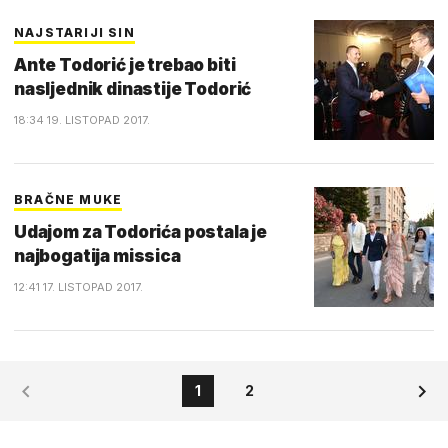
NAJSTARIJI SIN
Ante Todorić je trebao biti
nasljednik dinastije Todorić
18:34 19. LISTOPAD 2017.
BRAČNE MUKE
Udajom za Todorića postala je
najbogatija missica
12:41 17. LISTOPAD 2017.
1
2