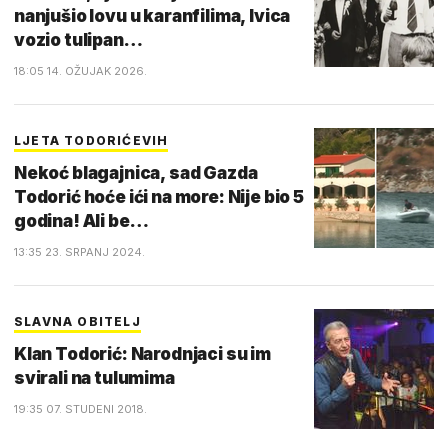
nanjušio lovu u karanfilima, Ivica
vozio tulipan…
18:05 14. OŽUJAK 2026.
LJETA TODORIĆEVIH
Nekoć blagajnica, sad Gazda
Todorić hoće ići na more: Nije bio 5
godina! Ali be…
13:35 23. SRPANJ 2024.
SLAVNA OBITELJ
Klan Todorić: Narodnjaci su im
svirali na tulumima
19:35 07. STUDENI 2018.