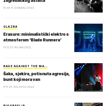
zagrebačkog asfalta
15:46 11. SVIBANJ 2023.
GLAZBA
Erasure: minimalistički elektro s
atmosferom ‘Blade Runnera’
13:12 07. RUJAN 2022.
RAGE AGAINST THE MA…
Šaka, sjekira, potisnuta agresija,
bunt koji mora van
11:11 24. KOLOVOZ 2022.
BIOGRAFIJA