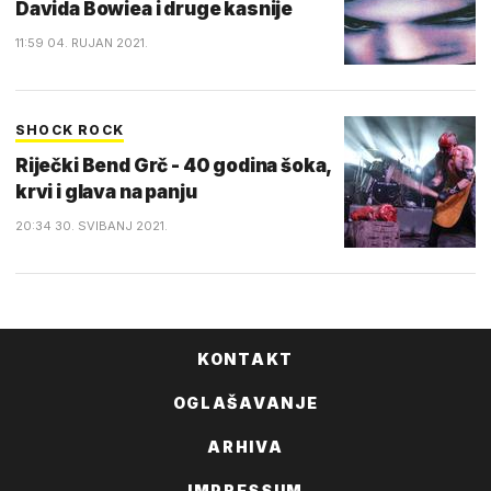
Davida Bowiea i druge kasnije
11:59 04. RUJAN 2021.
SHOCK ROCK
Riječki Bend Grč - 40 godina šoka,
krvi i glava na panju
20:34 30. SVIBANJ 2021.
KONTAKT
OGLAŠAVANJE
ARHIVA
IMPRESSUM