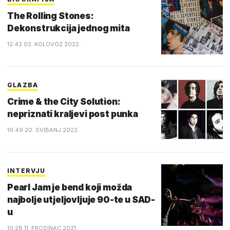
The Rolling Stones:
Dekonstrukcija jednog mita
12:42 02. KOLOVOZ 2022.
GLAZBA
Crime & the City Solution:
nepriznati kraljevi post punka
16:49 20. SVIBANJ 2022.
INTERVJU
Pearl Jam je bend koji možda
najbolje utjeljovljuje 90-te u SAD-
u
10:28 11. PROSINAC 2021.