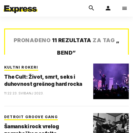
PRONAĐENO
11 REZULTATA
ZA TAG
„
BEND
”
KULTNI ROKERI
The Cult: Život, smrt, seks i
duhovnost grešnog hard rocka
11:22 23. SVIBANJ 2023.
DETROIT GROOVE GANG
Šamanski rock vrelog