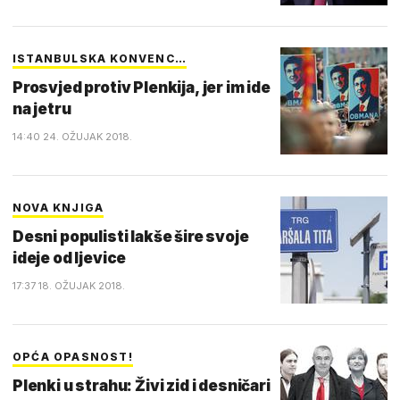
ISTANBULSKA KONVENC…
Prosvjed protiv Plenkija, jer im ide
na jetru
14:40 24. OŽUJAK 2018.
NOVA KNJIGA
Desni populisti lakše šire svoje
ideje od ljevice
17:37 18. OŽUJAK 2018.
OPĆA OPASNOST!
Plenki u strahu: Živi zid i desničari