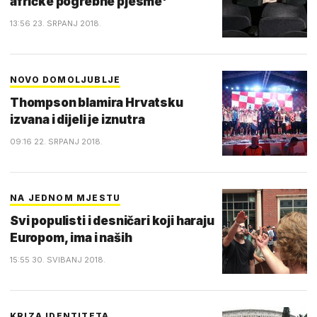
afričke pogrebne pjesme'
13:56 23. SRPANJ 2018.
NOVO DOMOLJUBLJE
Thompson blamira Hrvatsku
izvana i dijeli je iznutra
09:16 22. SRPANJ 2018.
NA JEDNOM MJESTU
Svi populisti i desničari koji haraju
Europom, ima i naših
15:55 30. SVIBANJ 2018.
KRIZA IDENTITETA