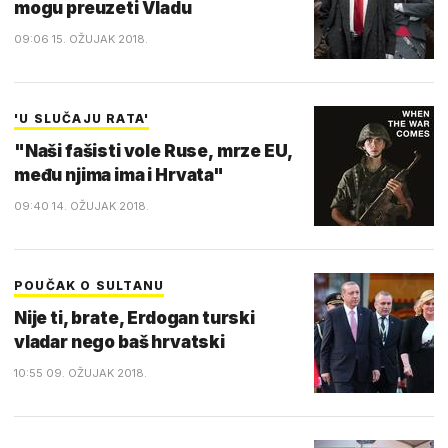
mogu preuzeti Vladu
09:06 15. OŽUJAK 2018.
'U SLUČAJU RATA'
"Naši fašisti vole Ruse, mrze EU,
među njima ima i Hrvata"
09:40 14. OŽUJAK 2018.
POUČAK O SULTANU
Nije ti, brate, Erdogan turski
vladar nego baš hrvatski
10:55 09. OŽUJAK 2018.