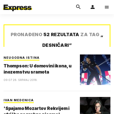
PRONAĐENO
52 REZULTATA
ZA TAG
„
DESNIČARI
”
NEUGODNA ISTINA
Thompson: U domovini ikona, u
inozemstvu sramota
09:07 28. SRPANJ 2018.
IVAN MEDENICA
'Spajamo Mozartov Rekvijem i