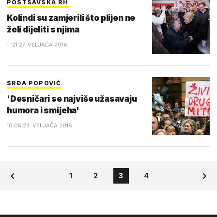
POSTSAVSKA RH
Kolindi su zamjerili što plijen ne
želi dijeliti s njima
11:21 27. VELJAČA 2018.
SRĐA POPOVIĆ
'Desničari se najviše užasavaju
humora i smijeha'
10:05 23. VELJAČA 2018.
1
2
3
4