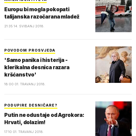
Europu bi mogla pokopati
talijanska razočarana mladež
21:35 14. SVIBANJ 2018.
POVODOM PROSVJEDA
'Samo panika i histerija -
klerikalna desnica razara
kršćanstvo'
18:00 01. TRAVANJ 2018.
PODUPIRE DESNIČARE?
Putin ne odustaje od Agrokora:
Hrvati, dolazim!
17:10 01. TRAVANJ 2018.