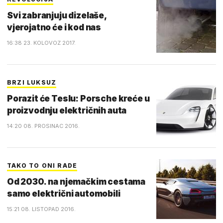
Svi zabranjuju dizelaše,
vjerojatno će i kod nas
16:38 23. KOLOVOZ 2017.
BRZI LUKSUZ
Porazit će Teslu: Porsche kreće u
proizvodnju električnih auta
14:20 08. PROSINAC 2016.
TAKO TO ONI RADE
Od 2030. na njemačkim cestama
samo električni automobili
15:21 08. LISTOPAD 2016.