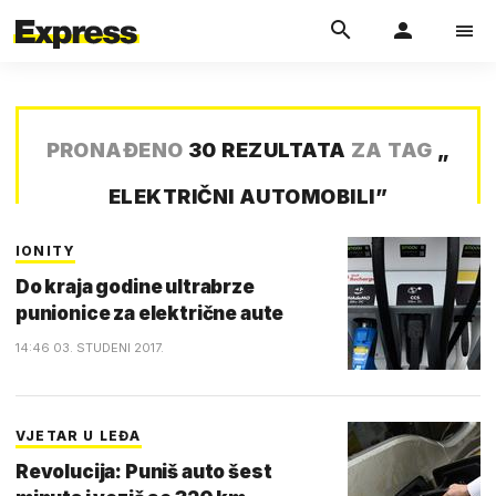
PRONAĐENO
30 REZULTATA
ZA TAG
„
ELEKTRIČNI AUTOMOBILI
”
IONITY
Do kraja godine ultrabrze
punionice za električne aute
14:46 03. STUDENI 2017.
VJETAR U LEĐA
Revolucija: Puniš auto šest