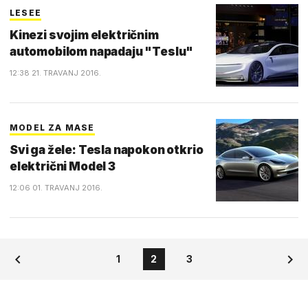
LESEE
Kinezi svojim električnim
automobilom napadaju "Teslu"
12:38 21. TRAVANJ 2016.
MODEL ZA MASE
Svi ga žele: Tesla napokon otkrio
električni Model 3
12:06 01. TRAVANJ 2016.
1
2
3