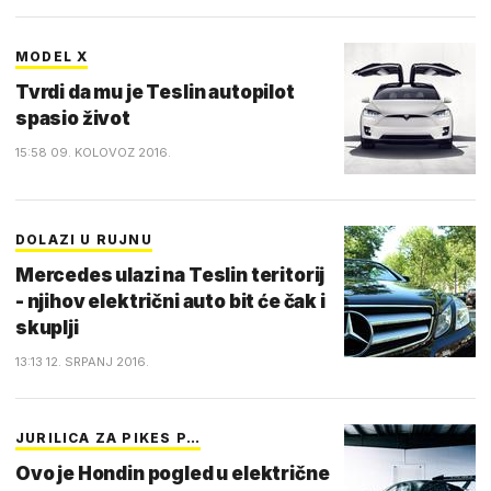
MODEL X
Tvrdi da mu je Teslin autopilot
spasio život
15:58 09. KOLOVOZ 2016.
DOLAZI U RUJNU
Mercedes ulazi na Teslin teritorij
- njihov električni auto bit će čak i
skuplji
13:13 12. SRPANJ 2016.
JURILICA ZA PIKES P…
Ovo je Hondin pogled u električne