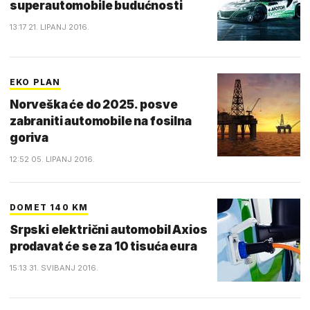
superautomobile budućnosti
13:17 21. LIPANJ 2016.
EKO PLAN
Norveška će do 2025. posve
zabraniti automobile na fosilna
goriva
12:52 05. LIPANJ 2016.
DOMET 140 KM
Srpski električni automobil Axios
prodavat će se za 10 tisuća eura
15:13 31. SVIBANJ 2016.