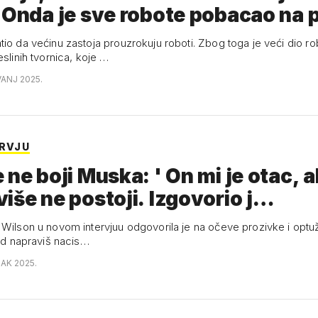
 Onda je sve robote pobacao na
tio da većinu zastoja prouzrokuju roboti. Zbog toga je veći dio ro
eslinih tvornica, koje …
VANJ 2025.
ERVJU
 ne boji Muska: ' On mi je otac, al
iše ne postoji. Izgovorio j…
 Wilson u novom intervjuu odgovorila je na očeve prozivke i optu
Kad napraviš nacis…
JAK 2025.