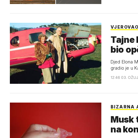
VJEROVAO
Tajne 
bio op
Djed Elona M
gradio je u 
12:46 03. OŽU
BIZARNA 
Musk t
na kon