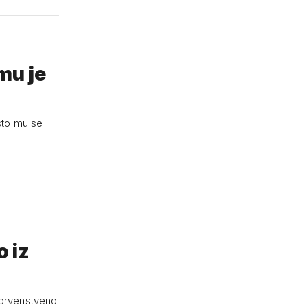
mu je
što mu se
o iz
, prvenstveno