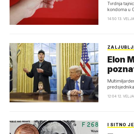
Tvrdnja tajni
kondoma u G
14:50 13. VELJ
ZALJUBLJ
Elon M
pozna
Multimiljard
predsjednik
12:04 12. VELJ
I SITNO J