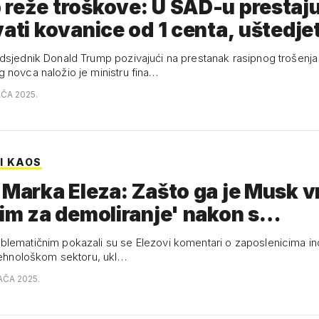
reže troškove: U SAD-u prestaj
vati kovanice od 1 centa, uštedje
dsjednik Donald Trump pozivajući na prestanak rasipnog trošenja
 novca naložio je ministru fina…
AČA 2025.
I KAOS
 Marka Eleza: Zašto ga je Musk vr
tim za demoliranje' nakon s…
lematičnim pokazali su se Elezovi komentari o zaposlenicima in
 tehnološkom sektoru, ukl…
AČA 2025.