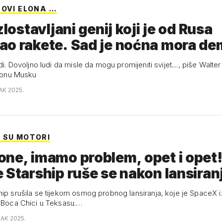
NOVI ELONA …
zlostavljani genij koji je od Rusa
ao rakete. Sad je noćna mora d
udi. Dovoljno ludi da misle da mogu promijeniti svijet...., piše Walte
Elonu Musku
AK 2025.
 SU MOTORI
ne, imamo problem, opet i opet
 Starship ruše se nakon lansira
hip srušila se tijekom osmog probnog lansiranja, koje je SpaceX 
u Boca Chici u Teksasu.…
JAK 2025.