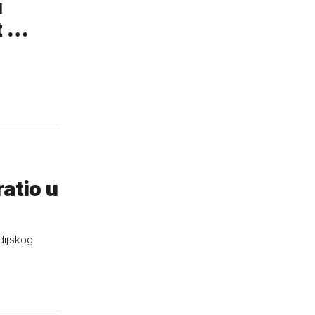
u
t …
atio u
dijskog