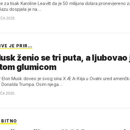
ce za tisak Karoline Leavitt da je 50 milijuna dolara pronevjereno z
azu dospjela je na…
AČA 2025.
IVE JE PRIR…
usk ženio se tri puta, a ljubovao j
tom glumicom
er Elon Musk doveo je svog sina X Æ A-Xiija u Ovalni ured američ
a Donalda Trumpa. Osim njega…
AČA 2025.
E BITNO