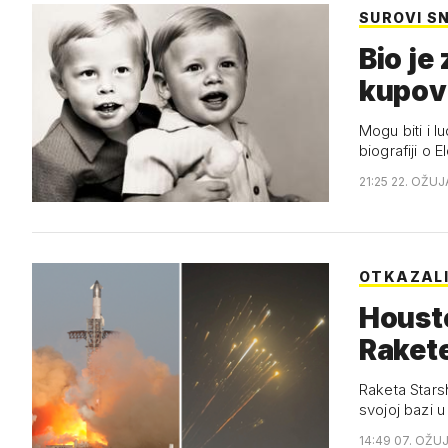
SUROVI S
Bio je 
kupov
Mogu biti i l
biografiji o 
21:25 22. OŽUJ
OTKAZALI
Housto
Rakete
Raketa Stars
svojoj bazi 
14:49 07. OŽU