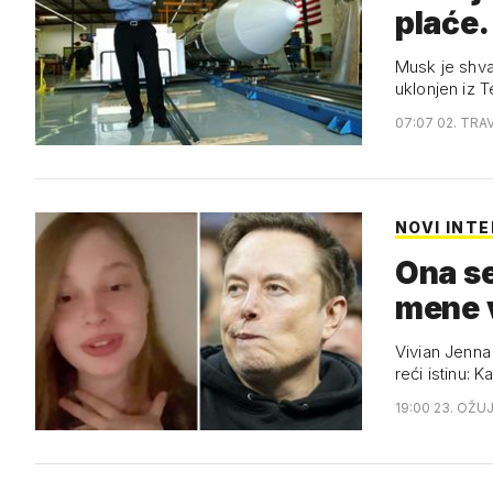
plaće.
Musk je shva
uklonjen iz T
07:07 02. TRA
NOVI INT
Ona se
mene v
Vivian Jenna
reći istinu: 
19:00 23. OŽU