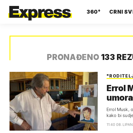
360°
CRNI SV
PRONAĐENO
133 RE
"RODITEL
Errol 
umoran
Errol Musk, 
kako bi sudj
11:40 08. LIPAN