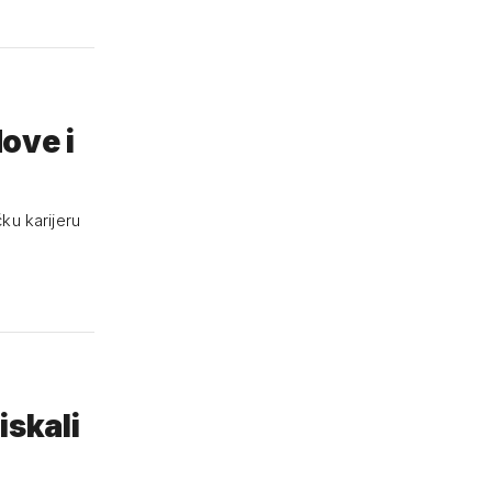
ove i
ku karijeru
iskali