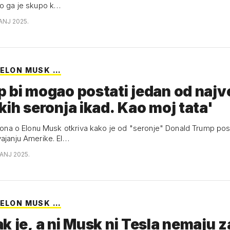
to ga je skupo k…
ANJ 2025.
 ELON MUSK …
 bi mogao postati jedan od najv
kih seronja ikad. Kao moj tata'
ljtona o Elonu Musk otkriva kako je od "seronje" Donald Trump po
vajanju Amerike. El…
VANJ 2025.
 ELON MUSK …
k je, a ni Musk ni Tesla nemaju z