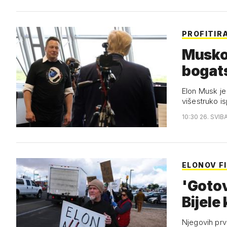
PROFITIR
Muskov
bogats
Elon Musk je
višestruko is
10:30 26. SVIB
ELONOV F
'Gotov
Njegovih prv