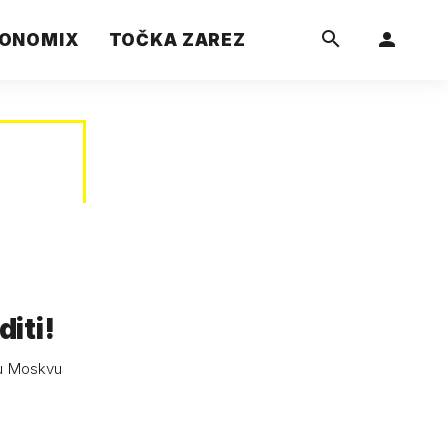
ONOMIX
TOČKA ZAREZ
iti!
 u Moskvu