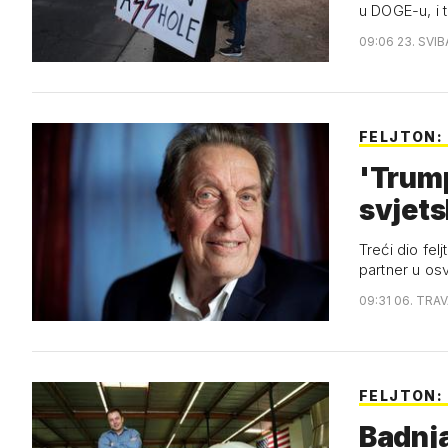
u DOGE-u, i 
09:06 23. SVIB
FELJTON:
'Trump
svjets
Treći dio fe
partner u os
09:31 06. TRA
FELJTON:
Badnja