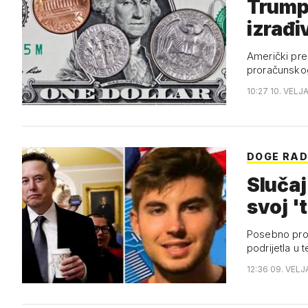
Trump 
izrađi
Američki pre
proračunskog
10:27 10. VELJ
DOGE RAD
Slučaj
svoj '
Posebno prob
podrijetla u
12:36 09. VELJ