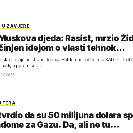
 U ZAVJERE
Muskova djeda: Rasist, mrzio Žid
činjen idejom o vlasti tehnok…
uska s majčine strane Joshua Haldeman rođen je u SAD-.u. Politič
Kanadi, a potom se …
JAK 2025.
AFERA
vrdio da su 50 milijuna dolara sp
dome za Gazu. Da, ali ne tu…