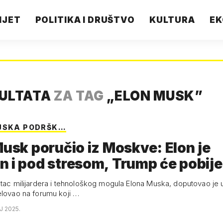
IJET
POLITIKA I DRUŠTVO
KULTURA
EK
ZULTATA
ZA TAG
„
ELON MUSK
”
JSKA PODRŠK…
Musk poručio iz Moskve: Elon je
 i pod stresom, Trump će pobijed
otac milijardera i tehnološkog mogula Elona Muska, doputovao je
elovao na forumu koji …
J 2025.