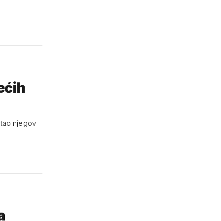
ećih
stao njegov
a