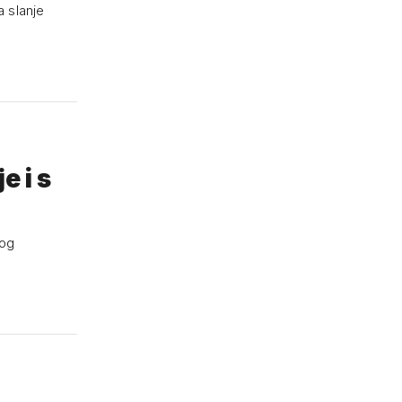
a slanje
e i s
kog