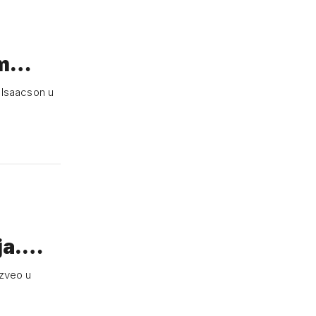
em…
r Isaacson u
!
nja.…
izveo u