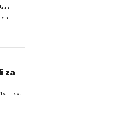
 p…
bota
i za
žbe: 'Treba