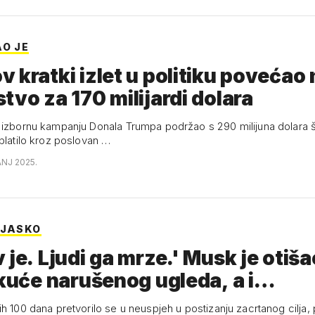
AO JE
 kratki izlet u politiku povećao 
tvo za 170 milijardi dolara
 izbornu kampanju Donala Trumpa podržao s 290 milijuna dolara 
platilo kroz poslovan …
ANJ 2025.
IJASKO
 je. Ljudi ga mrze.' Musk je otiša
Bijele kuće narušenog ugleda, a i…
ih 100 dana pretvorilo se u neuspjeh u postizanju zacrtanog cilja