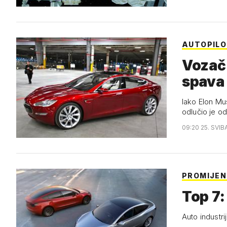
AUTOPIL
Vozač
spava 
Iako Elon Mu
odlučio je o
09:20 25. SVIB
PROMIJENI
Top 7: 
Auto industrij