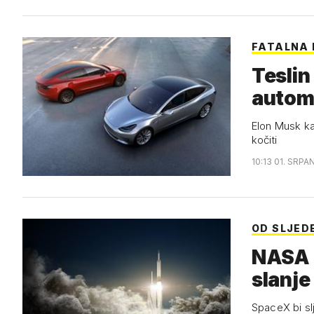
FATALNA
Teslin
automo
Elon Musk kaž
kočiti
10:13 01. SRPA
OD SLJED
NASA v
slanje
SpaceX bi sl