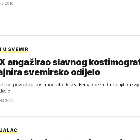
NJ 2016.
M U SVEMIR
X angažirao slavnog kostimogra
ajnira svemirsko odijelo
irao poznatog kostimografa Josea Fernandeza da za njih razvije 
ijelo
NJ 2016.
IJALAC