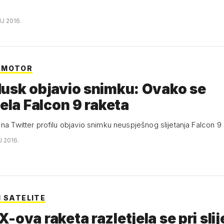
NJ 2016.
 MOTOR
usk objavio snimku: Ovako se
jela Falcon 9 raketa
na Twitter profilu objavio snimku neuspješnog slijetanja Falcon 9
J 2016.
I SATELITE
-ova raketa razletjela se pri sli