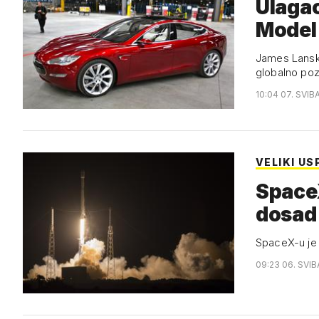
Ulagao
Model
James Lanska
globalno po
10:04 07. SVIB
VELIKI US
SpaceX
dosad
SpaceX-u je o
09:23 06. SVIB