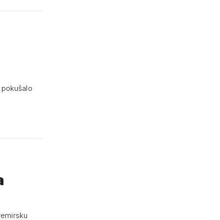
ti pokušalo
a
vemirsku