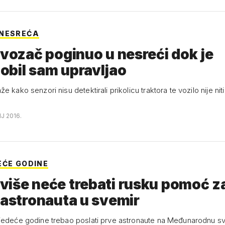
 NESREĆA
 vozač poginuo u nesreći dok je
bil sam upravljao
e kako senzori nisu detektirali prikolicu traktora te vozilo nije ni
NJ 2016.
EĆE GODINE
iše neće trebati rusku pomoć z
 astronauta u svemir
jedeće godine trebao poslati prve astronaute na Međunarodnu s