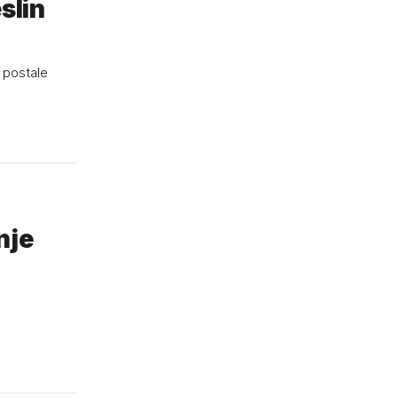
slin
 postale
nje