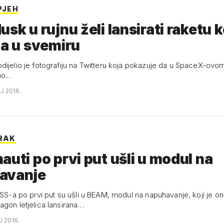
PJEH
usk u rujnu želi lansirati raketu k
la u svemiru
dijelio je fotografiju na Twitteru koja pokazuje da u SpaceX-ovo
o...
NJ 2016.
ORAK
auti po prvi put ušli u modul na
avanje
ISS-a po prvi put su ušli u BEAM, modul na napuhavanje, koji je on
agon letjelica lansirana…
J 2016.