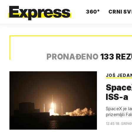
360°
CRNI SV
PRONAĐENO
133 RE
JOŠ JEDA
SpaceX
ISS-a
SpaceX je la
prizemljili F
12:45 18. SRPA