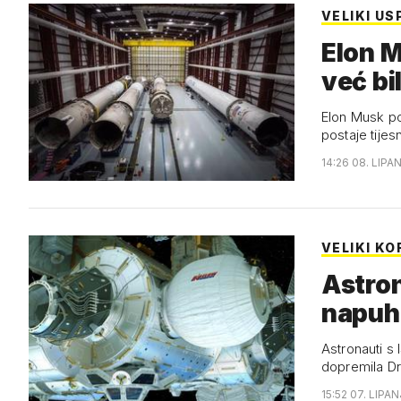
VELIKI US
Elon M
već bi
Elon Musk po
postaje tijesn
14:26 08. LIPA
VELIKI K
Astron
napuh
Astronauti s 
dopremila Dr
15:52 07. LIPAN