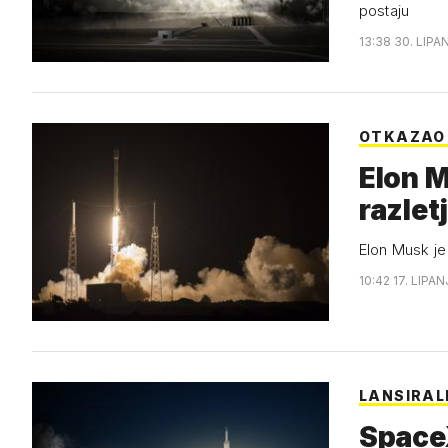
postaju
13:38 30. LIPA
OTKAZAO
Elon M
razlet
Elon Musk je 
10:42 17. LIPAN
LANSIRAL
SpaceX