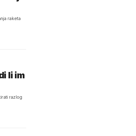
nja raketa
 li im
rati razlog