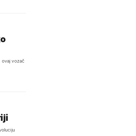
ko
, ovaj vozač
iji
voluciju