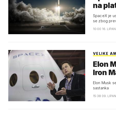
na pla
SpaceX je us
se zbog prev
10:00 16. LIPAN
VELIKE AM
Elon M
Iron 
Elon Musk se
sastanka
15:38 09. LIPA