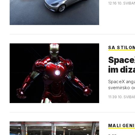
12:16 10. SVIBA
SA STILO
Space
im diz
SpaceX angaž
svemirsko od
11:39 10. SVIBA
MALI GEN