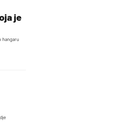
oja je
m hangaru
dje