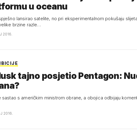
tformu u oceanu
pješno lansirao satelite, no pri eksperimentalnom pokušaju slijeta
elike brzine razle…
J 2016.
BICIJE
usk tajno posjetio Pentagon: Nudi
Mana?
 sastao s američkim ministrom obrane, a obojica odbijaju komenti
NJ 2016.