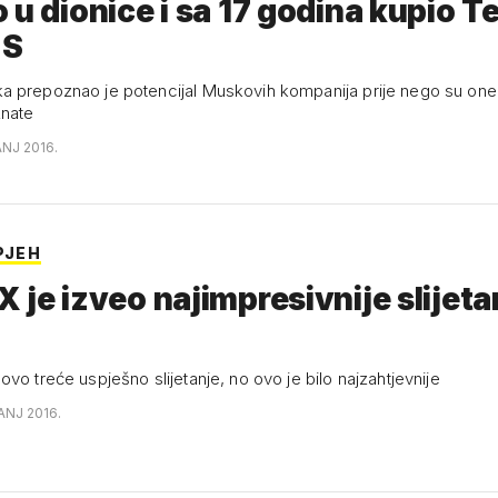
 u dionice i sa 17 godina kupio Te
 S
 prepoznao je potencijal Muskovih kompanija prije nego su one
znate
ANJ 2016.
PJEH
 je izveo najimpresivnije slijeta
vo treće uspješno slijetanje, no ovo je bilo najzahtjevnije
ANJ 2016.