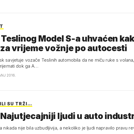
OT
 Teslinog Model S-a uhvaćen ka
za vrijeme vožnje po autocesti
sk savjetuje vozače Teslinih automobila da ne miču ruke s volana
drijemati dok ga A…
ANJ 2016.
LI SU TRŽI…
Najutjecajniji ljudi u auto industr
a nikada nije bila uzbudljivija, a nekoliko je ljudi napravilo pravu re