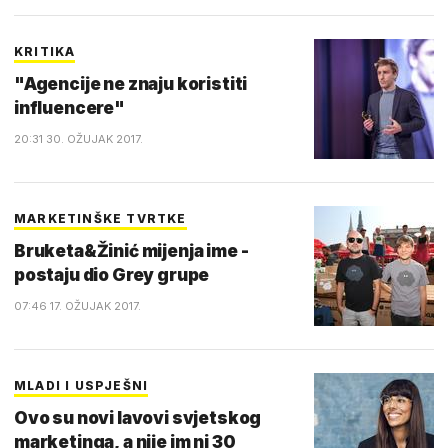
KRITIKA
"Agencije ne znaju koristiti
influencere"
20:31 30. OŽUJAK 2017.
MARKETINŠKE TVRTKE
Bruketa&Žinić mijenja ime -
postaju dio Grey grupe
07:46 17. OŽUJAK 2017.
MLADI I USPJEŠNI
Ovo su novi lavovi svjetskog
marketinga, a nije im ni 30