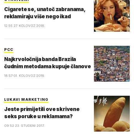
Cigarete se, unatoč zabranama,
reklamiraju više nego ikad
12:55 27. KOLOVOZ 2018.
PCC
Najkrvoločnija banda Brazila
čudnim metodama kupuje članove
18:57 01. KOLOVOZ 2018.
LUKAVI MARKETING
Jeste primijetili ove skrivene
seks poruke u reklamama?
09:52 23. STUDENI 2017.