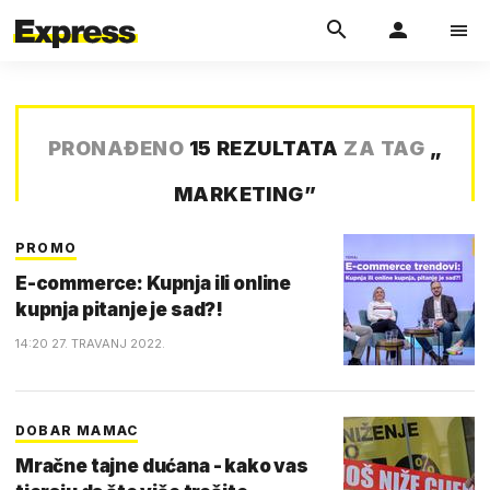
PRONAĐENO
15 REZULTATA
ZA TAG
„
MARKETING
”
PROMO
E-commerce: Kupnja ili online
kupnja pitanje je sad?!
14:20 27. TRAVANJ 2022.
DOBAR MAMAC
Mračne tajne dućana - kako vas