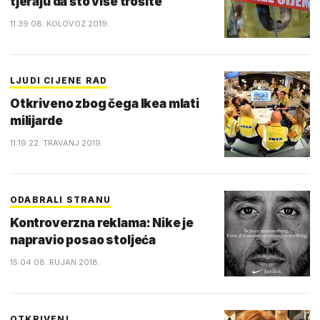
tjeraju da što više trošite
11:39 08. KOLOVOZ 2019.
LJUDI CIJENE RAD
Otkriveno zbog čega Ikea mlati
milijarde
11:19 22. TRAVANJ 2019.
ODABRALI STRANU
Kontroverzna reklama: Nike je
napravio posao stoljeća
15:04 08. RUJAN 2018.
OTKRIVENI