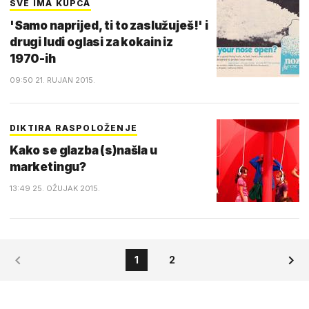
SVE IMA KUPCA
'Samo naprijed, ti to zaslužuješ!' i
drugi ludi oglasi za kokain iz
1970-ih
09:50 21. RUJAN 2015.
DIKTIRA RASPOLOŽENJE
Kako se glazba (s)našla u
marketingu?
13:49 25. OŽUJAK 2015.
1
2