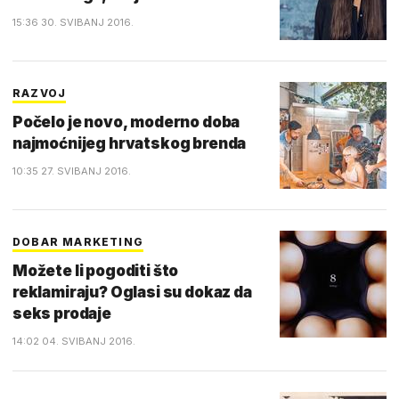
15:36 30. SVIBANJ 2016.
RAZVOJ
Počelo je novo, moderno doba
najmoćnijeg hrvatskog brenda
10:35 27. SVIBANJ 2016.
DOBAR MARKETING
Možete li pogoditi što
reklamiraju? Oglasi su dokaz da
seks prodaje
14:02 04. SVIBANJ 2016.