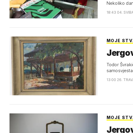
Nekoliko dan
18:43 04. SVIB
MOJE STVA
Jergov
Todor Švraki
samosvjestan
13:00 26. TRA
MOJE STVA
Jergov