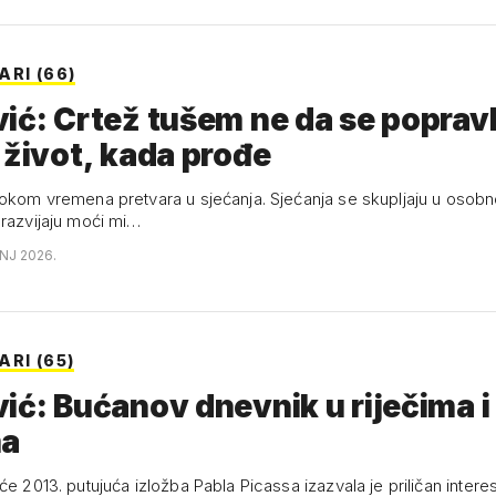
RI (66)
ić: Crtež tušem ne da se popravl
 život, kada prođe
tokom vremena pretvara u sjećanja. Sjećanja se skupljaju u osob
 razvijaju moći mi…
ANJ 2026.
RI (65)
ić: Bućanov dnevnik u riječima i
ma
će 2013. putujuća izložba Pabla Picassa izazvala je priličan interes