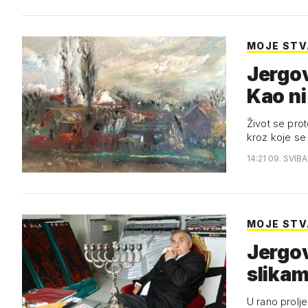
MOJE STVA
Jergov
Kao ni
Život se pro
kroz koje se
14:21 09. SVIB
MOJE STVA
Jergov
slika
U rano prolje