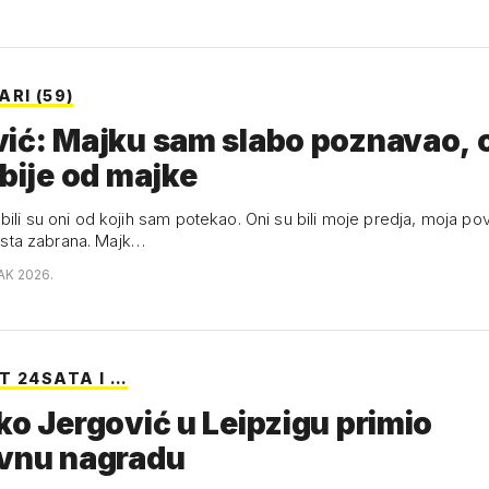
RI (59)
ić: Majku sam slabo poznavao, 
abije od majke
ili su oni od kojih sam potekao. Oni su bili moje predja, moja pov
 lista zabrana. Majk…
AK 2026.
T 24SATA I …
ko Jergović u Leipzigu primio
evnu nagradu