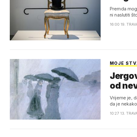
Premda mogu 
ni naslutiti š
16:00 19. TRAV
MOJE STVA
Jergov
od ne
Vrijeme je, 
da je nekako 
10:27 13. TRAV