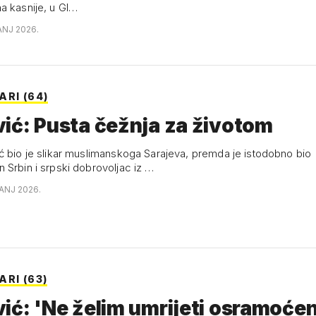
a kasnije, u Gl…
ANJ 2026.
RI (64)
ić: Pusta čežnja za životom
ć bio je slikar muslimanskoga Sarajeva, premda je istodobno bio
 Srbin i srpski dobrovoljac iz …
VANJ 2026.
RI (63)
ić: 'Ne želim umrijeti osramoćen