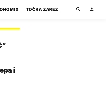
ONOMIX
TOČKA ZAREZ
Ć
”
epa i