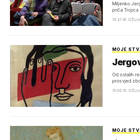
Miljenko Jer
priča Trojica
19:31 18. OŽUJ
MOJE STVA
Jergov
Od ostalih re
prosvjed zbo
15:00 15. OŽUJ
MOJE STVA