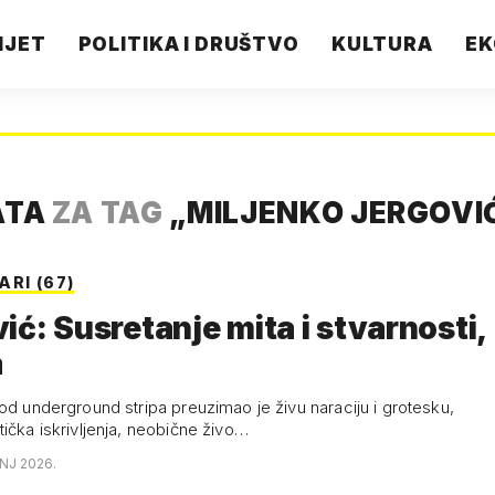
IJET
POLITIKA I DRUŠTVO
KULTURA
EK
ATA
ZA TAG
„
MILJENKO JERGOVI
RI (67)
ić: Susretanje mita i stvarnosti, 
a
 od underground stripa preuzimao je živu naraciju i grotesku,
ička iskrivljenja, neobične živo…
ANJ 2026.