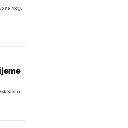
ravo ne mogu
rijeme
tjeskobom i