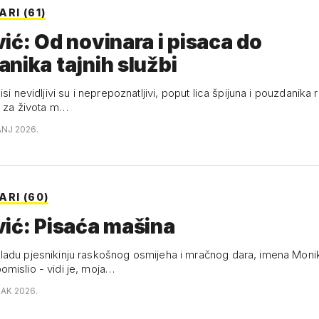
RI (61)
ić: Od novinara i pisaca do
nika tajnih službi
si nevidljivi su i neprepoznatljivi, poput lica špijuna i pouzdanika ra
i za života m…
ANJ 2026.
RI (60)
ić: Pisaća mašina
adu pjesnikinju raskošnog osmijeha i mračnog dara, imena Moni
mislio - vidi je, moja…
JAK 2026.