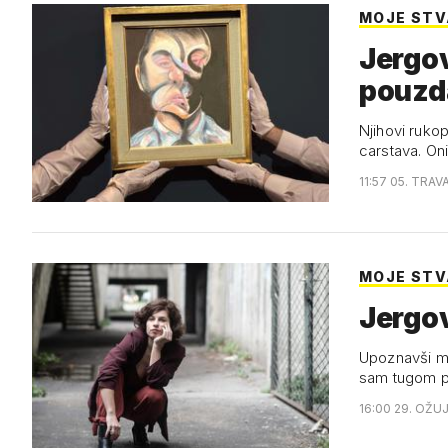
MOJE STVA
Jergov
pouzda
Njihovi rukopi
carstava. On
11:57 05. TRAV
MOJE STVA
Jergov
Upoznavši ml
sam tugom po
16:00 29. OŽU