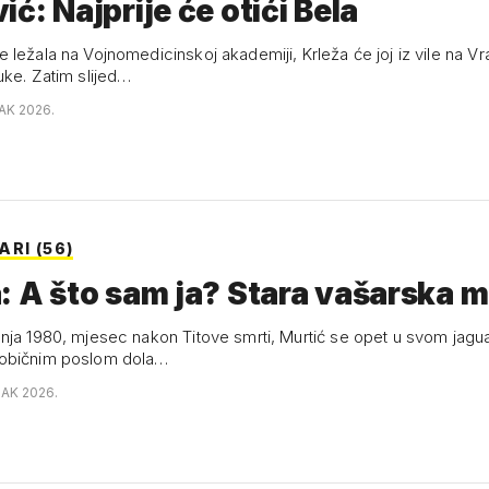
ić: Najprije će otići Bela
ležala na Vojnomedicinskoj akademiji, Krleža će joj iz vile na Vra
uke. Zatim slijed…
AK 2026.
RI (56)
: A što sam ja? Stara vašarska 
nja 1980, mjesec nakon Titove smrti, Murtić se opet u svom jagua
običnim poslom dola…
JAK 2026.