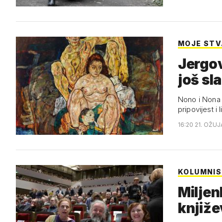
MOJE STVA
Jergov
još sl
Nono i Nona b
pripovijest i
16:20 21. OŽUJ
KOLUMNIS
Miljen
knjiž