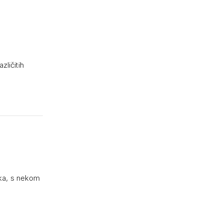
zličitih
ka, s nekom