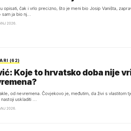
opisati, čak i vrlo precizno, što je meni bio Josip Vaništa, zap
to sam ja bio nj…
ANJ 2026.
RI (62)
ić: Koje to hrvatsko doba nije v
vremena?
dakle, od nevremena. Čovjekovo je, međutim, da živi s vlastitom 
nastoji uskladiti …
ANJ 2026.