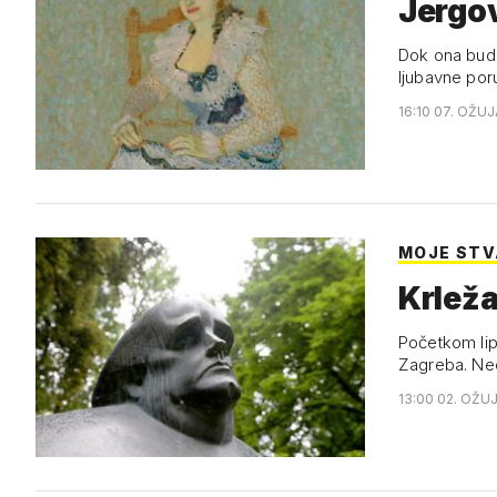
Jergov
Dok ona bude 
ljubavne por
16:10 07. OŽUJ
MOJE STVA
Krleža
Početkom lip
Zagreba. Ne
13:00 02. OŽU