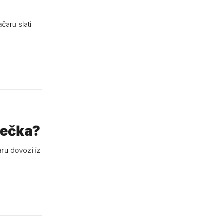
čaru slati
mečka?
ru dovozi iz