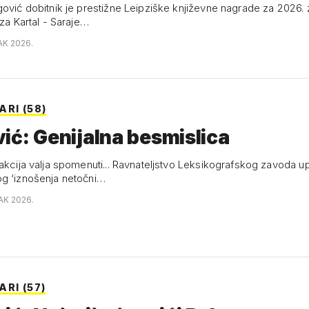
gović dobitnik je prestižne Leipziške književne nagrade za 2026. 
 za Kartal - Saraje…
AK 2026.
RI (58)
ić: Genijalna besmislica
akcija valja spomenuti... Ravnateljstvo Leksikografskog zavoda upu
g ‘iznošenja netočni…
AK 2026.
RI (57)