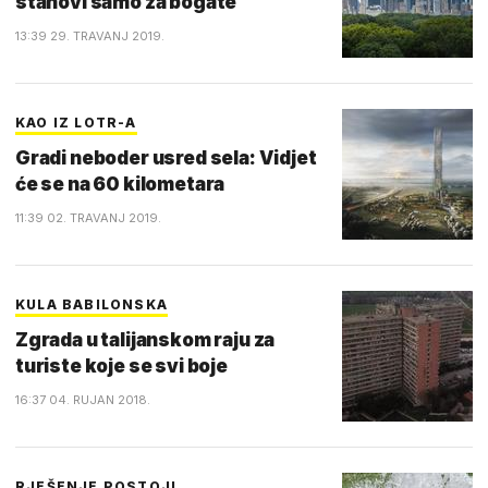
stanovi samo za bogate
13:39 29. TRAVANJ 2019.
KAO IZ LOTR-A
Gradi neboder usred sela: Vidjet
će se na 60 kilometara
11:39 02. TRAVANJ 2019.
KULA BABILONSKA
Zgrada u talijanskom raju za
turiste koje se svi boje
16:37 04. RUJAN 2018.
RJEŠENJE POSTOJI