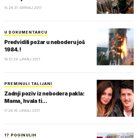
15:28 31. SRPANJ 2017.
U DOKUMENTARCU
Predvidili požar u neboderu još
1984.!
18:51 29. LIPANJ 2017.
PREMINULI TALIJANI
Zadnji poziv iz nebodera pakla:
Mama, hvala ti...
17:28 16. LIPANJ 2017.
17 POGINULIH