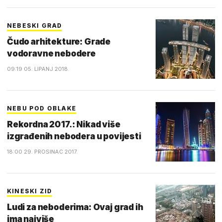
NEBESKI GRAD
Čudo arhitekture: Grade
vodoravne nebodere
09:19 05. LIPANJ 2018.
NEBU POD OBLAKE
Rekordna 2017.: Nikad više
izgrađenih nebodera u povijesti
18:00 29. PROSINAC 2017.
KINESKI ZID
Ludi za neboderima: Ovaj grad ih
ima najviše