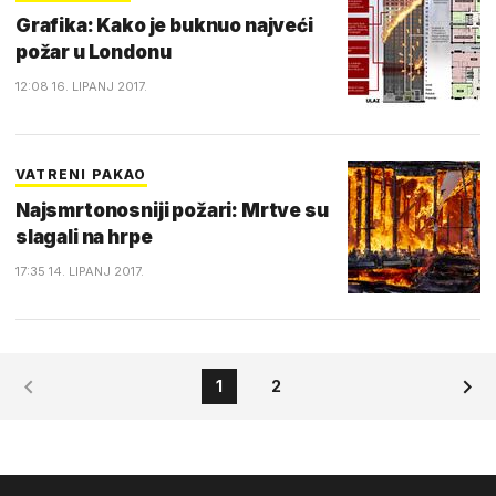
Grafika: Kako je buknuo najveći
požar u Londonu
12:08 16. LIPANJ 2017.
VATRENI PAKAO
Najsmrtonosniji požari: Mrtve su
slagali na hrpe
17:35 14. LIPANJ 2017.
1
2