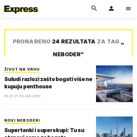
PRONAĐENO
24 REZULTATA
ZA TAG
„
NEBODER
”
ŽIVOT NA VRHU
Suludi razlozi zašto bogati više ne
kupuju penthouse
18:25 01. RUJAN 2019.
NOVI NEBODERI
Supertanki i superskupi: Tu su