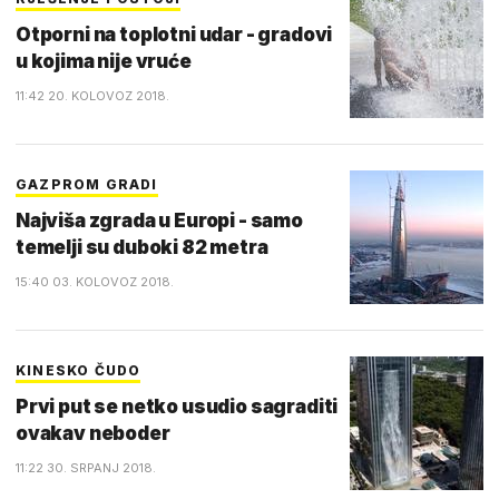
Otporni na toplotni udar - gradovi
u kojima nije vruće
11:42 20. KOLOVOZ 2018.
GAZPROM GRADI
Najviša zgrada u Europi - samo
temelji su duboki 82 metra
15:40 03. KOLOVOZ 2018.
KINESKO ČUDO
Prvi put se netko usudio sagraditi
ovakav neboder
11:22 30. SRPANJ 2018.