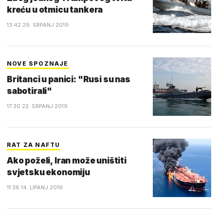
kreću u otmicu tankera
13:42 29. SRPANJ 2019.
NOVE SPOZNAJE
Britanci u panici: "Rusi su nas
sabotirali"
17:30 22. SRPANJ 2019.
RAT ZA NAFTU
Ako poželi, Iran može uništiti
svjetsku ekonomiju
11:36 14. LIPANJ 2019.