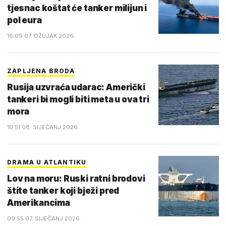
tjesnac koštat će tanker milijun i
pol eura
16:09 07. OŽUJAK 2026.
ZAPLJENA BRODA
Rusija uzvraća udarac: Američki
tankeri bi mogli biti meta u ova tri
mora
10:51 08. SIJEČANJ 2026.
DRAMA U ATLANTIKU
Lov na moru: Ruski ratni brodovi
štite tanker koji bježi pred
Amerikancima
09:55 07. SIJEČANJ 2026.