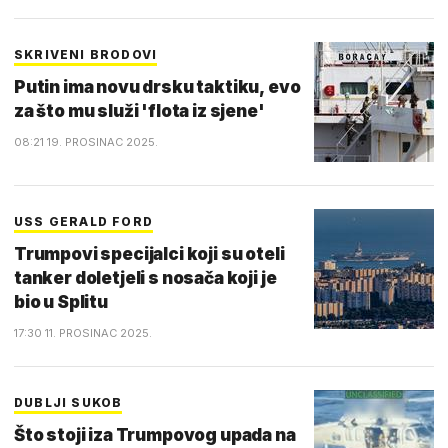
SKRIVENI BRODOVI
Putin ima novu drsku taktiku, evo
za što mu služi 'flota iz sjene'
08:21 19. PROSINAC 2025.
USS GERALD FORD
Trumpovi specijalci koji su oteli
tanker doletjeli s nosača koji je
bio u Splitu
17:30 11. PROSINAC 2025.
DUBLJI SUKOB
Što stoji iza Trumpovog upada na