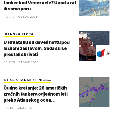
tanker kod Venezuele? Uvod u rat
ili samo poru…
11:04 11. PROSINAC 2025.
IRANSKA FLOTA
U Hrvatsku su doveli naftu pod
lažnom zastavom. Sada su se
prestali skrivati
08:41 15. LISTOPAD 2025.
STRATOTANKER I PEGA…
Čudno kretanje: 28 američkih
zračnih tankera odjednom leti
preko Atlanskog ocea…
11:15 16. LIPANJ 2025.