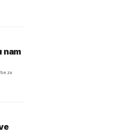
su nam
orbe za
sve