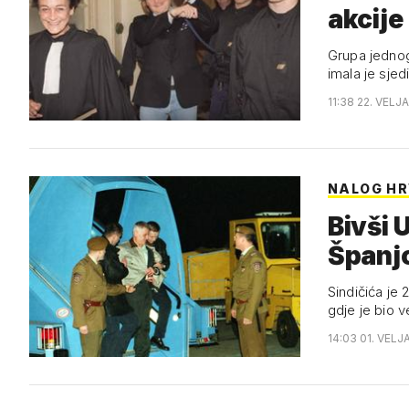
akcije
Grupa jednog 
imala je sjed
11:38 22. VELJ
NALOG H
Bivši 
Španjo
Sindičića je 
gdje je bio 
14:03 01. VELJ