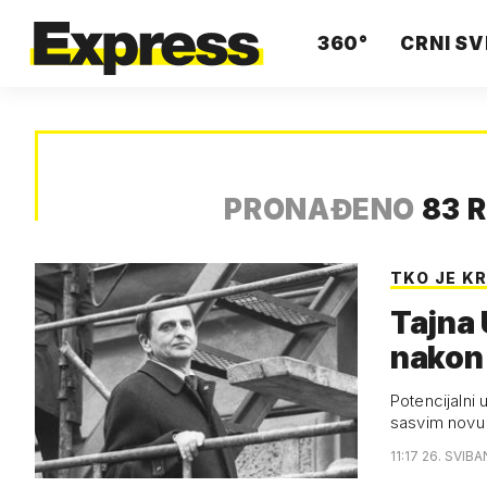
360°
CRNI SV
PRONAĐENO
83 
TKO JE KR
Tajna 
nakon
Potencijalni 
sasvim novu 
11:17 26. SVIBA