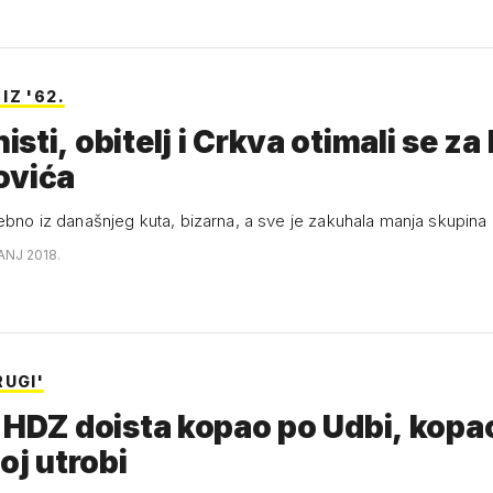
Z '62.
sti, obitelj i Crkva otimali se za 
ovića
ebno iz današnjeg kuta, bizarna, a sve je zakuhala manja skupina l
ČANJ 2018.
RUGI'
 HDZ doista kopao po Udbi, kopao
toj utrobi