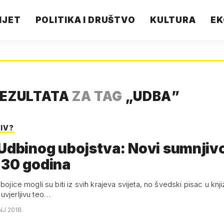
IJET
POLITIKA I DRUŠTVO
KULTURA
EK
REZULTATA
ZA TAG
„
UDBA
”
IV?
Udbinog ubojstva: Novi sumnjivc
 30 godina
ubojice mogli su biti iz svih krajeva svijeta, no švedski pisac u knji
uvjerljivu teo…
NJ 2018.