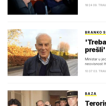
18:24 09. TRAV
BRANKO 
'Treba
prešli'
Ministar u je
neovisnost H
10:37 03. TRAV
BAZA
Terori