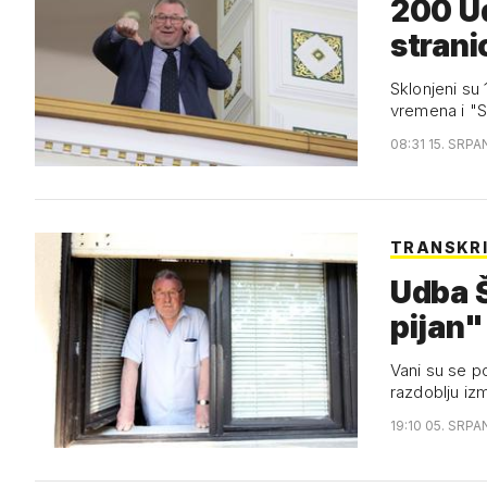
200 U
strani
Sklonjeni su
vremena i "
08:31 15. SRPA
TRANSKRI
Udba Š
pijan"
Vani su se po
razdoblju iz
19:10 05. SRPA