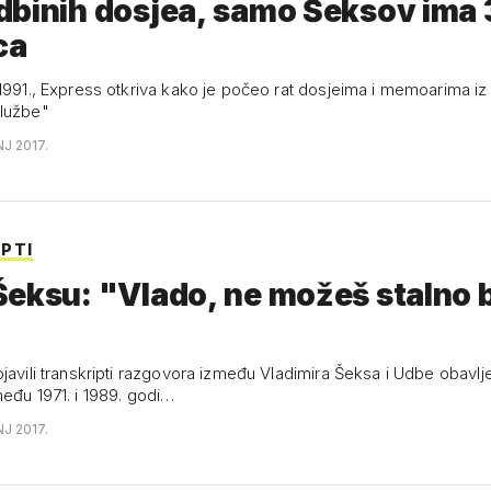
dbinih dosjea, samo Šeksov ima
ca
 1991., Express otkriva kako je počeo rat dosjeima i memoarima iz
Službe"
NJ 2017.
PTI
eksu: "Vlado, ne možeš stalno b
javili transkripti razgovora između Vladimira Šeksa i Udbe obavlje
među 1971. i 1989. godi…
NJ 2017.