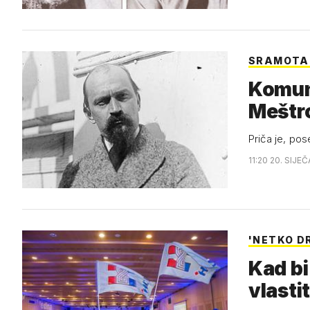
SRAMOTA I
Komuni
Meštr
Priča je, pos
11:20 20. SIJE
'NETKO D
Kad bi
vlasti