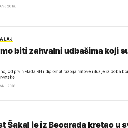
ANJ 2018.
SALAJ
mo biti zahvalni udbašima koji 
dnoj od prvih vlada RH i diplomat razbija mitove i iluzije iz doba b
rvatske
ANJ 2018.
st Šakal je iz Beograda kretao u 