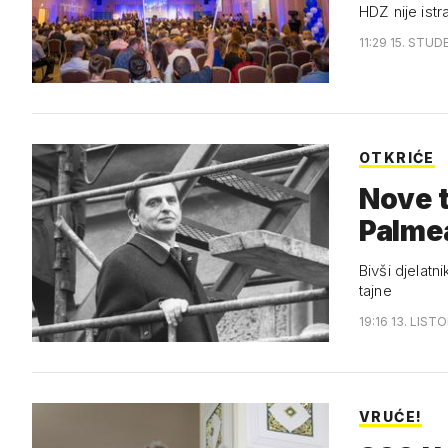
HDZ nije istr
11:29 15. STUDE
OTKRIĆE
Nove t
Palme
Bivši djelatn
tajne
19:16 13. LIST
VRUĆE!