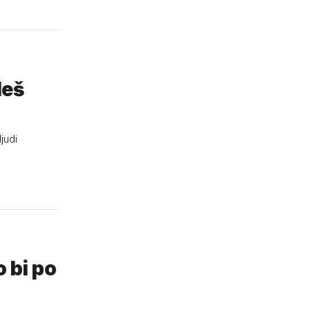
leš
judi
 bi po