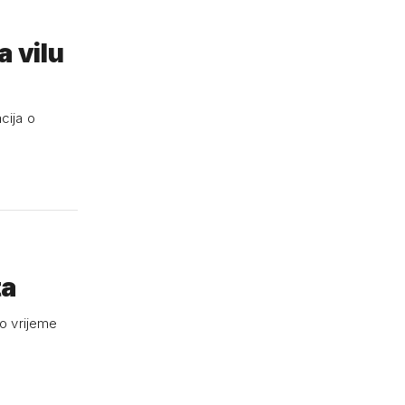
a vilu
cija o
ta
vo vrijeme