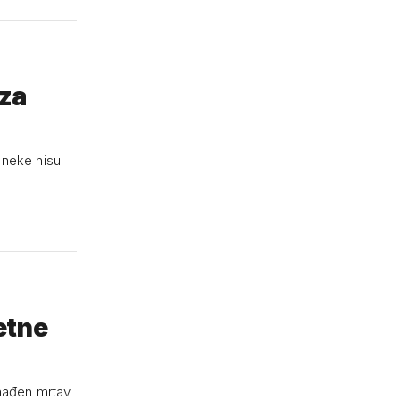
 za
h neke nisu
etne
nađen mrtav