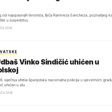
od najopasnijih terorista, Iljiča Ramireza Sancheza, poznatijeg k
ište u susjedstvu
AČA 2018.
RVATSKE
Udbaš Vinko Sindičić uhićen u
lskoj
26. siječnja uhitila španjolska nacionalna policija u sjevernom gra
već uhićen u stu…
AČA 2018.