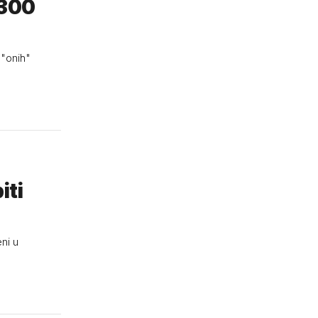
 300
 "onih"
iti
ni u