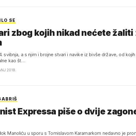
ILO SE
ari zbog kojih nikad nećete žaliti
m
4. svibnja, a s njim i brojne stvari i navike iz bivše države, od koji
ealne kao št…
ANJ 2018.
GABRIŠ
ist Expressa piše o dvije zagon
edok Manoliću u sporu s Tomislavom Karamarkom nedavno je pro