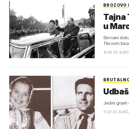
BROZOVO
Tajna 
u Mar
Skrivani doku
Titovom bas
15:00 29. SIJE
BRUTALN
Udbašk
Jedini grijeh
11:37 23. SIJE