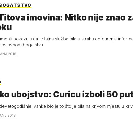
 BOGATSTVO
Titova imovina: Nitko nije znao z
oku
menti pokazuju da je tajna služba bila u strahu od curenja informa
noslovnom bogatstvu
ČANJ 2018.
O
o ubojstvo: Curicu izboli 50 pu
 devetogodišnje Ivanke bio je to što je bila na krivom mjestu u kri
ČANJ 2018.