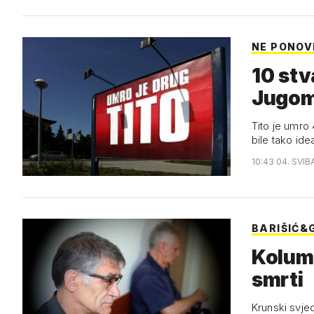
NE PONOV
10 stv
Jugo
Tito je umro 
bile tako id
10:43 04. SVIB
BARIŠIĆ&
Kolumn
smrti
Krunski svj