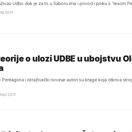
aživao Udbu dok je za to u Saboru ima i povod i priiku s 'lexom P
NI 2017.
eorije o ulozi UDBE u ubojstvu O
a
ik Pentagona i istraživački novinar autori su knjige koja otkriva st
OPAD 2017.