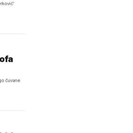
erković'
lofa
rogo čuvane