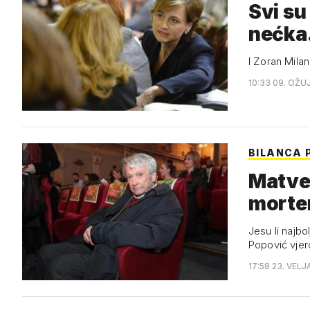
Svi su
nećka.
I Zoran Milan
10:33 09. OŽU
BILANCA 
Matvej
mort
Jesu li najbo
Popović vje
17:58 23. VELJ