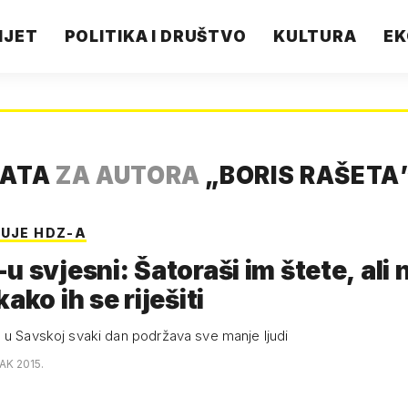
IJET
POLITIKA I DRUŠTVO
KULTURA
EK
TATA
ZA AUTORA
„
BORIS RAŠETA
RUJE HDZ-A
u svjesni: Šatoraši im štete, ali 
ako ih se riješiti
 u Savskoj svaki dan podržava sve manje ljudi
AK 2015.