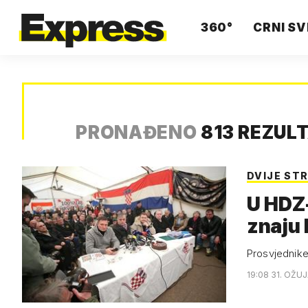
360°
CRNI SV
PRONAĐENO
813 REZUL
DVIJE ST
U HDZ-
znaju k
Prosvjednike
19:08 31. OŽUJ