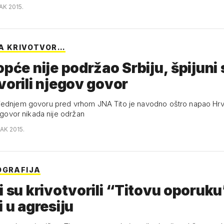
AK 2015.
A KRIVOTVOR…
opće nije podržao Srbiju, špijuni 
vorili njegov govor
ednjem govoru pred vrhom JNA Tito je navodno oštro napao Hrv
i govor nikada nije održan
AK 2015.
OGRAFIJA
i su krivotvorili “Titovu oporuku”
i u agresiju