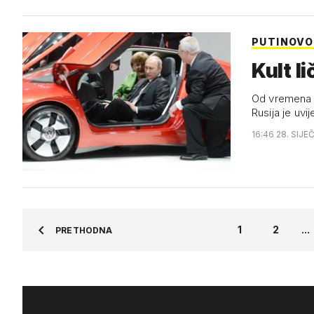
PUTINOVO
Kult li
Od vremena Ni
Rusija je uvi
16:46 28. SIJE
1
2
...
PRETHODNA