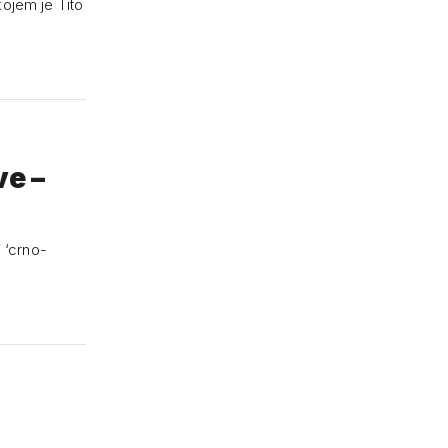
ojem je Tito
ve –
 ‘crno-