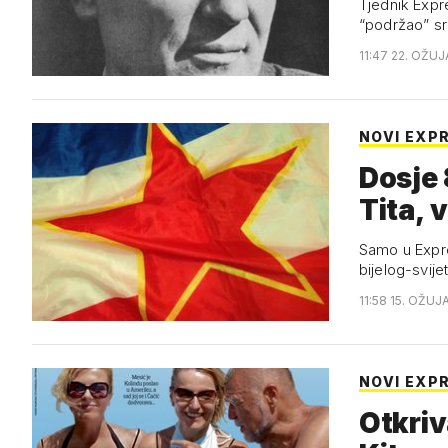
Tjednik Expr
“podržao” sr
11:47 22. OŽUJ
NOVI EXP
Dosje 
Tita, 
Samo u Expres
bijelog-svijet
11:58 15. OŽUJ
NOVI EXP
Otkriv