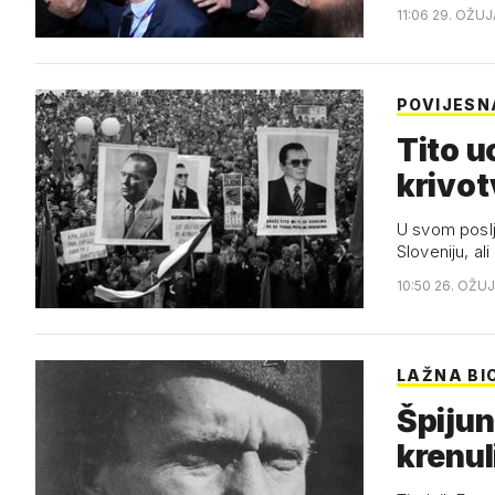
11:06 29. OŽUJ
POVIJESN
Tito u
krivot
U svom poslj
Sloveniju, al
10:50 26. OŽUJ
LAŽNA BI
Špijun
krenul