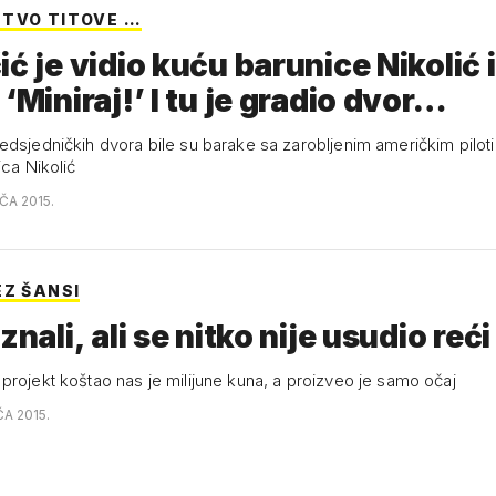
TVO TITOVE …
ić je vidio kuću barunice Nikolić i
 ‘Miniraj!’ I tu je gradio dvor…
edsjedničkih dvora bile su barake sa zarobljenim američkim pilot
ica Nikolić
AČA 2015.
EZ ŠANSI
znali, ali se nitko nije usudio reći
projekt koštao nas je milijune kuna, a proizveo je samo očaj
ČA 2015.