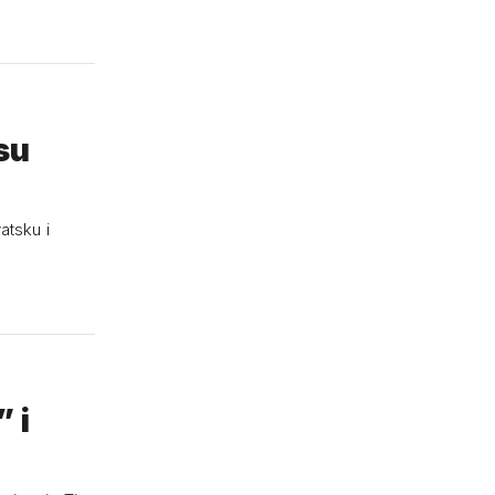
su
atsku i
 i