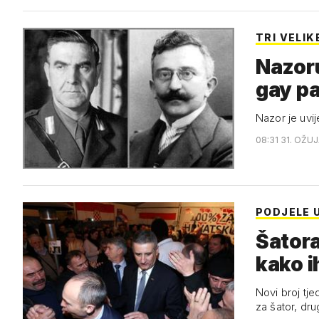
TRI VELIK
Nazoru
gay pa
Nazor je uvij
08:31 31. OŽUJ
PODJELE 
Šatora
kako ih
Novi broj tj
za šator, dru