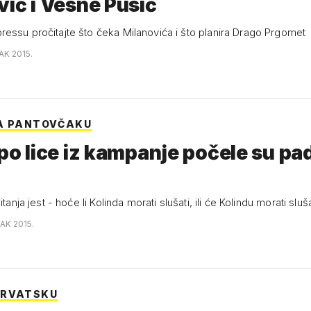
vić i Vesne Pusić
essu pročitajte što čeka Milanovića i što planira Drago Prgomet
AK 2015.
A PANTOVČAKU
epo lice iz kampanje počele su pa
itanja jest - hoće li Kolinda morati slušati, ili će Kolindu morati sluš
AK 2015.
HRVATSKU