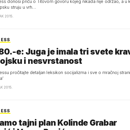
ess donosi priču o Titovom govoru kojeg nikada nije održao, a u k
psku struju u vrh…
AK 2015.
RESS
80.-e: Juga je imala tri svete kra
vojsku i nesvrstanost
su pročitajte detaljan leksikon socijalizma i sve o mračnoj strani
a’
AK 2015.
RESS
amo tajni plan Kolinde Grabar