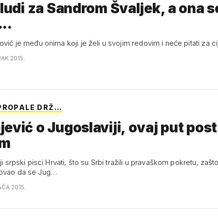
 ludi za Sandrom Švaljek, a ona s
..
ović je među onima koji je želi u svojim redovim i neće pitati za c
JAK 2015.
PROPALE DRŽ…
ević o Jugoslaviji, ovaj put post
em
lji srpski pisci Hrvati, što su Srbi tražili u pravaškom pokretu, zašt
rovao da se Jug…
AČA 2015.