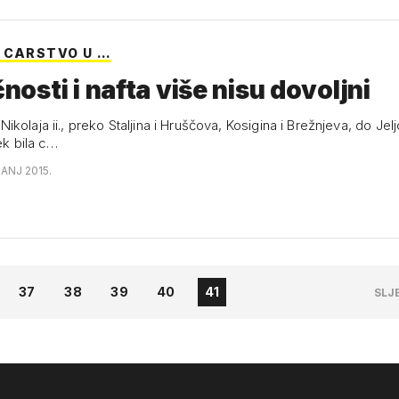
 CARSTVO U …
čnosti i nafta više nisu dovoljni
kolaja ii., preko Staljina i Hruščova, Kosigina i Brežnjeva, do Jeljc
jek bila c…
ČANJ 2015.
37
38
39
40
41
SLJ