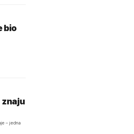
e bio
e znaju
uje – jedna