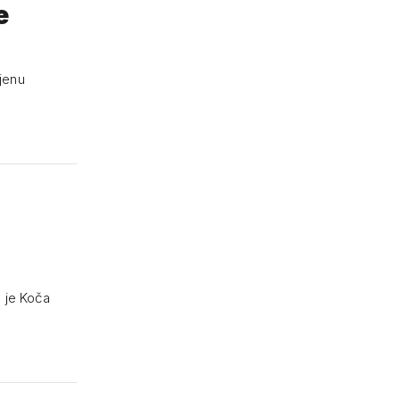
e
ijenu
o je Koča