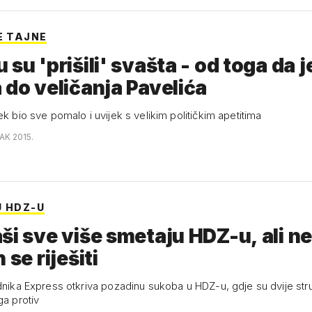
E TAJNE
 su 'prišili' svašta - od toga da j
 do veličanja Pavelića
ek bio sve pomalo i uvijek s velikim političkim apetitima
AK 2015.
U HDZ-U
ši sve više smetaju HDZ-u, ali n
 se riješiti
ednika Express otkriva pozadinu sukoba u HDZ-u, gdje su dvije str
ga protiv