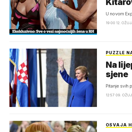
Kitaro
U novom Expr
19:00 12. OŽUJ
PUZZLE N
Na lij
sjene
Pitanje svih p
12:57 09. OŽUJ
OSVAJA 