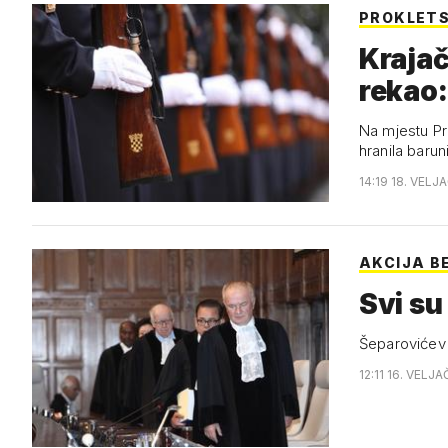
PROKLETS
Krajač
rekao:
Na mjestu Pr
hranila barun
14:19 18. VELJ
AKCIJA B
Svi su 
Šeparovićev 
12:11 16. VELJA