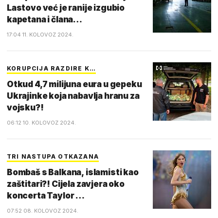
Lastovo već je ranije izgubio
kapetana i člana…
17:04 11. KOLOVOZ 2024.
KORUPCIJA RAZDIRE K…
Otkud 4,7 milijuna eura u gepeku
Ukrajinke koja nabavlja hranu za
vojsku?!
06:12 10. KOLOVOZ 2024.
TRI NASTUPA OTKAZANA
Bombaš s Balkana, islamisti kao
zaštitari?! Cijela zavjera oko
koncerta Taylor …
07:52 08. KOLOVOZ 2024.