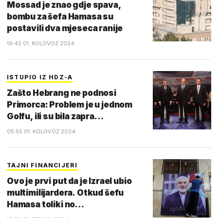
Mossad je znao gdje spava,
bombu za šefa Hamasa su
postavili dva mjeseca ranije
19:42 01. KOLOVOZ 2024.
ISTUPIO IZ HDZ-A
Zašto Hebrang ne podnosi
Primorca: Problem je u jednom
Golfu, ili su bila zapra…
05:55 01. KOLOVOZ 2024.
TAJNI FINANCIJERI
Ovo je prvi put da je Izrael ubio
multimilijardera. Otkud šefu
Hamasa toliki no…