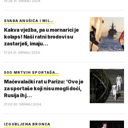
19:28 31. SRPANJ 2024.
SVAĐA ANUŠIĆA I MIL…
Kakva vježba, pa u mornarici je
kolaps! Naši ratni brodovi su
zastarjeli, imaju…
17:04 31. SRPANJ 2024.
500 MRTVIH SPORTAŠA…
Mačevalački rat u Parizu: 'Ovo je
za sportaše koji nisu mogli doći,
Rusija ih j…
21:03 30. SRPANJ 2024.
IZGUBLJENA BRONCA