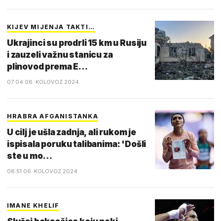
KIJEV MIJENJA TAKTI…
Ukrajinci su prodrli 15 km u Rusiju
i zauzeli važnu stanicu za
plinovod prema E…
07:04 08. KOLOVOZ 2024.
HRABRA AFGANISTANKA
U cilj je ušla zadnja, ali rukom je
ispisala poruku talibanima: 'Došli
ste u mo…
08:51 06. KOLOVOZ 2024.
IMANE KHELIF