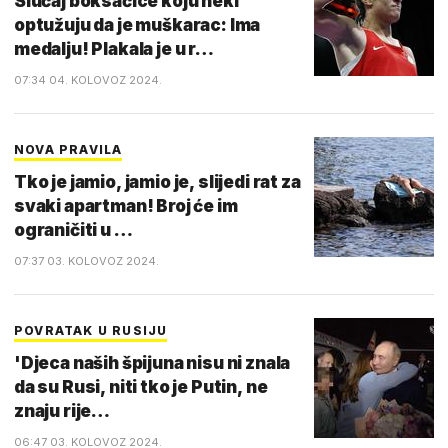
Slučaj boksačice koju neki
optužuju da je muškarac: Ima
medalju! Plakala je u r…
07:34 04. KOLOVOZ 2024.
NOVA PRAVILA
Tko je jamio, jamio je, slijedi rat za
svaki apartman! Broj će im
ograničiti u …
07:37 03. KOLOVOZ 2024.
POVRATAK U RUSIJU
'Djeca naših špijuna nisu ni znala
da su Rusi, niti tko je Putin, ne
znaju rije…
06:47 03. KOLOVOZ 2024.