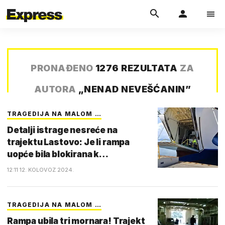
PRONAĐENO
1276 REZULTATA
ZA
AUTORA
„
NENAD NEVEŠĆANIN
”
TRAGEDIJA NA MALOM …
Detalji istrage nesreće na
trajektu Lastovo: Je li rampa
uopće bila blokirana k…
12:11 12. KOLOVOZ 2024.
TRAGEDIJA NA MALOM …
Rampa ubila tri mornara! Trajekt