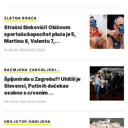
ZLATNA BRAĆA
Strašni Sinkovići! Običnom
sportašu kapacitet pluća je 5,
Martinu 8, Valentu 7,…
14:48 02. KOLOVOZ 2024.
RAZMJENA ZAROBLJENI…
Špijunirala u Zagrebu?! Uhitili je
Slovenci, Putin ih dočekao
osobno s crvenim …
06:24 02. KOLOVOZ 2024.
UBOJSTVO HANIJEHA