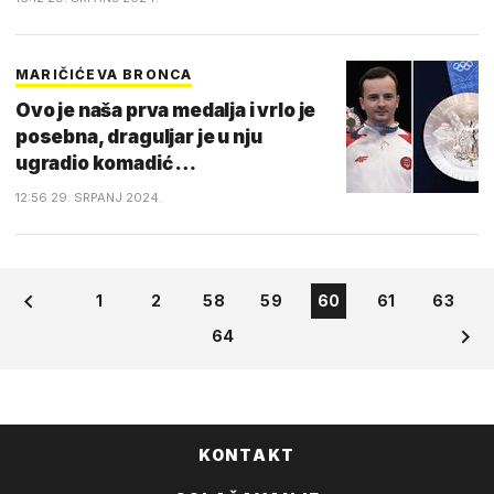
MARIČIĆEVA BRONCA
Ovo je naša prva medalja i vrlo je
posebna, draguljar je u nju
ugradio komadić …
12:56 29. SRPANJ 2024.
1
2
58
59
60
61
63
64
KONTAKT