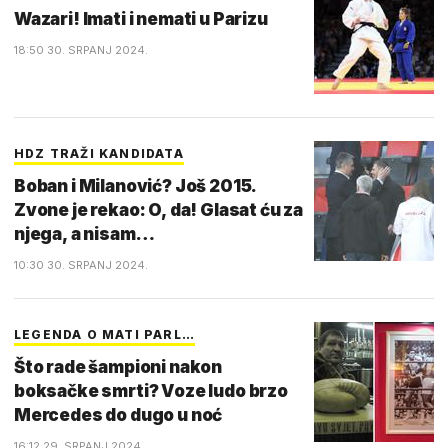
Wazari! Imati i nemati u Parizu
18:50 30. SRPANJ 2024.
HDZ TRAŽI KANDIDATA
Boban i Milanović? Još 2015.
Zvone je rekao: O, da! Glasat ću za
njega, a nisam…
10:30 30. SRPANJ 2024.
LEGENDA O MATI PARL…
Što rade šampioni nakon
boksačke smrti? Voze ludo brzo
Mercedes do dugo u noć
16:12 29. SRPANJ 2024.