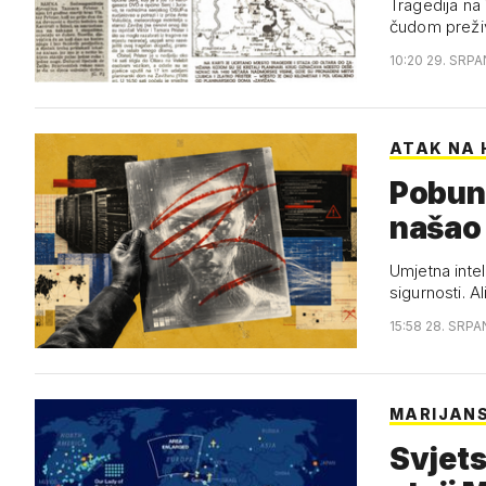
Tragedija na 
čudom preživ
10:20 29. SRPA
ATAK NA 
Pobuna
našao 
Umjetna intel
sigurnosti. A
15:58 28. SRPA
MARIJAN
Svjets