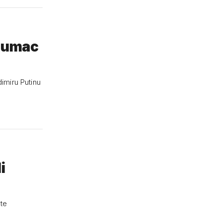
glumac
imiru Putinu
i
šte