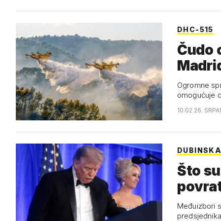
DHC-515
Čudo o
Madrid
Ogromne spre
omogućuje d
10:02 26. SRPA
DUBINSKA
Što su
povrat
Međuizbori s
predsjednika