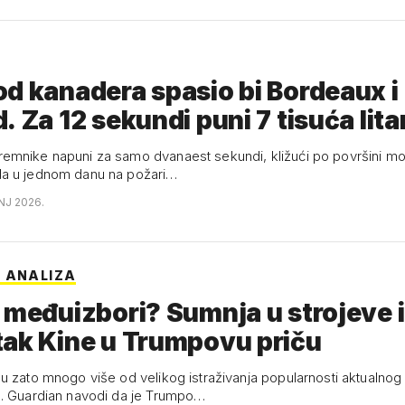
d kanadera spasio bi Bordeaux i
. Za 12 sekundi puni 7 tisuća lit
mnike napuni za samo dvanaest sekundi, kližući po površini mo
a u jednom danu na požari…
NJ 2026.
 ANALIZA
 međuizbori? Sumnja u strojeve i
ak Kine u Trumpovu priču
u zato mnogo više od velikog istraživanja popularnosti aktualnog
. Guardian navodi da je Trumpo…