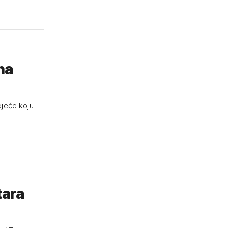
na
djeće koju
tara