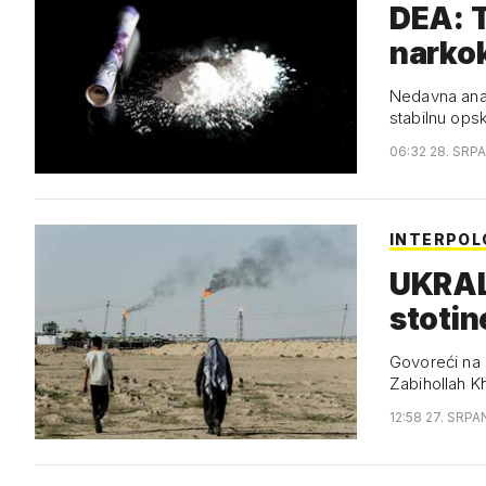
DEA: T
narkok
p…
Nedavna anali
stabilnu opsk
06:32 28. SRP
INTERPOL
UKRALI
stotin
Govoreći na d
Zabihollah K
12:58 27. SRPA