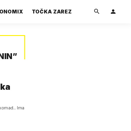
ONOMIX
TOČKA ZAREZ
NIN
”
ika
komad... Ima