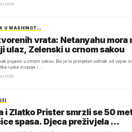
NJ 2026.
K U WASHINGT…
tvorenih vrata: Netanyahu mora 
ji ulaz, Zelenski u crnom sakou
pak pojavio u crnom sakou. Bio je to primjetan odmak od vojne o
tka ruske invazije i …
NJ 2026.
(2)
a i Zlatko Prister smrzli se 50 me
ice spasa. Djeca preživjela …