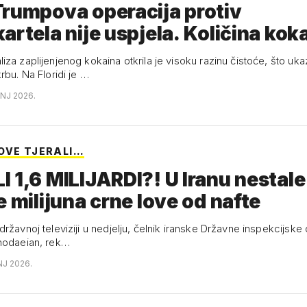
rumpova operacija protiv
artela nije uspjela. Količina kok
za zaplijenjenog kokaina otkrila je visoku razinu čistoće, što uka
rbu. Na Floridi je …
ANJ 2026.
OVE TJERALI…
 1,6 MILIJARDI?! U Iranu nestale
e milijuna crne love od nafte
ržavnoj televiziji u nedjelju, čelnik iranske Državne inspekcijske 
hodaeian, rek…
NJ 2026.