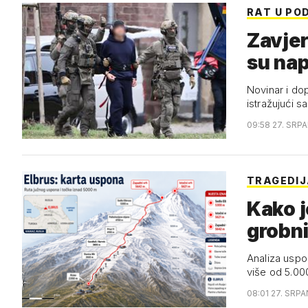
RAT U PO
Zavjer
su napr
Novinar i do
istražujući 
09:58 27. SRP
TRAGEDI
Kako j
grobni
Analiza uspo
više od 5.000
08:01 27. SRPA