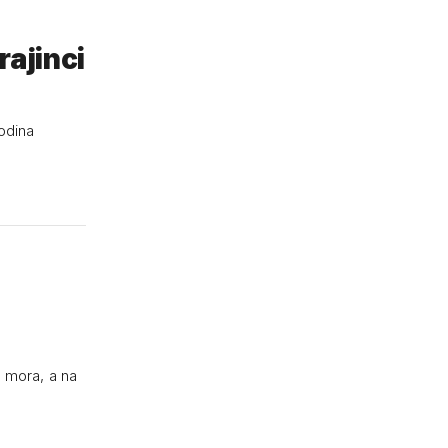
rajinci
godina
i mora, a na