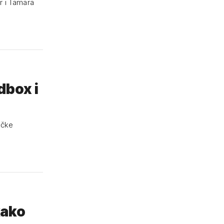
or i Tamara
dbox i
tičke
kako