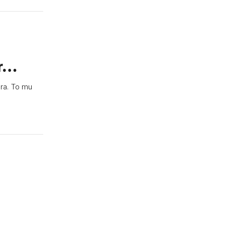
ar…
ra. To mu