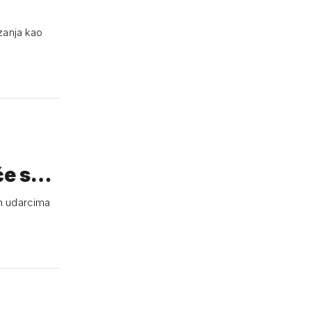
zanja kao
će s
en udarcima