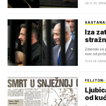
06:12 30. SRPA
SASTANA
Iza za
stražn
Zelenski se 
nosi od poče
12:04 29. SRPA
FELJTON: 
Ljubic
od kuć