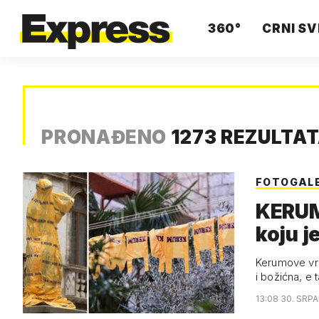
360°
CRNI SV
PRONAĐENO
1273 REZULTA
FOTOGAL
KERUM
koju j
Kerumove vre
i božićna, e 
13:08 30. SRP