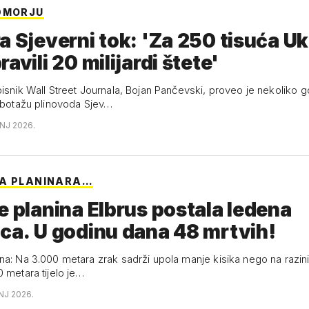
DMORJU
a Sjeverni tok: 'Za 250 tisuća Uk
avili 20 milijardi štete'
pisnik Wall Street Journala, Bojan Pančevski, proveo je nekoliko 
sabotažu plinovoda Sjev…
ANJ 2026.
JA PLANINARA…
e planina Elbrus postala ledena
ca. U godinu dana 48 mrtvih!
na: Na 3.000 metara zrak sadrži upola manje kisika nego na razin
 metara tijelo je…
NJ 2026.