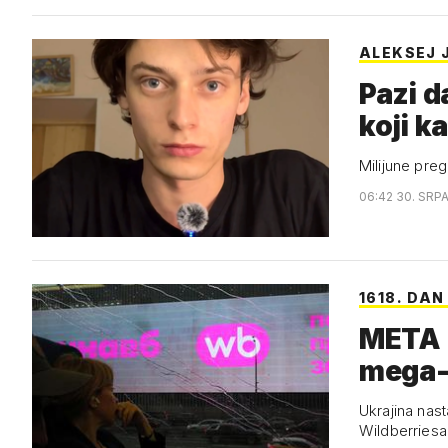
ALEKSEJ 
Pazi d
koji k
Milijune pre
06:42 30. SRP
1618. DA
META 
mega-
Ukrajina nast
Wildberriesa 