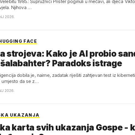
Velebitu 1985.: Supružnici Prister poginuli u mećavi, ali djeca Vikt
jela. Njihova …
NJ 2026.
HUGGING FACE
 strojeva: Kako je AI probio san
šalabahter? Paradoks istrage
igencija dobila je, naime, zadatak riješiti zahtjevan test iz kiberne
li umjesto da se z…
NJ 2026.
SKA UKAZANJA
ka karta svih ukazanja Gospe - 