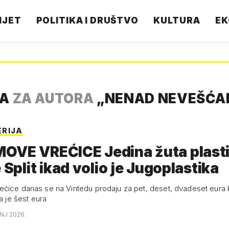
IJET
POLITIKA I DRUŠTVO
KULTURA
EK
TA
ZA AUTORA
„
NENAD NEVEŠĆA
ERIJA
OVE VREĆICE Jedina žuta plast
e Split ikad volio je Jugoplastika
ćice danas se na Vintedu prodaju za pet, deset, dvadeset eura 
ta je šest eura
ANJ 2026.