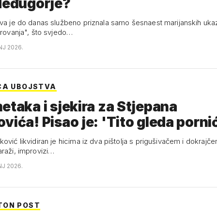
Međugorje?
kva je do danas službeno priznala samo šesnaest marijanskih uka
erovanja", što svjedo…
NJ 2026.
CA UBOJSTVA
etaka i sjekira za Stjepana
vića! Pisao je: 'Tito gleda porni
ović likvidiran je hicima iz dva pištolja s prigušivačem i dokrajč
araži, improvizi…
NJ 2026.
TON POST