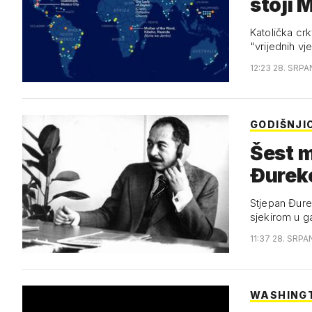
stoji 
Katolička cr
"vrijednih vj
12:23 28. SRPA
GODIŠNJI
Šest m
Đureko
J…
Stjepan Đurek
sjekirom u g
11:37 28. SRPA
WASHING