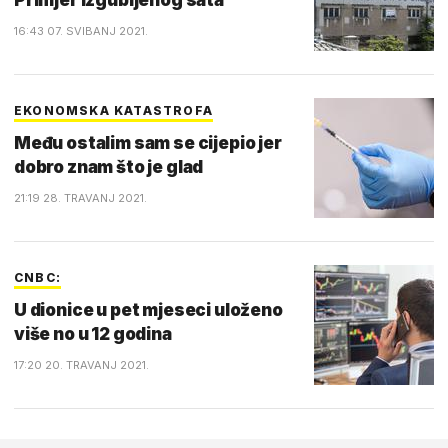
Primjer izgubljenog sata
16:43 07. SVIBANJ 2021.
EKONOMSKA KATASTROFA
Među ostalim sam se cijepio jer
dobro znam što je glad
21:19 28. TRAVANJ 2021.
CNBC:
U dionice u pet mjeseci uloženo
više no u 12 godina
17:20 20. TRAVANJ 2021.