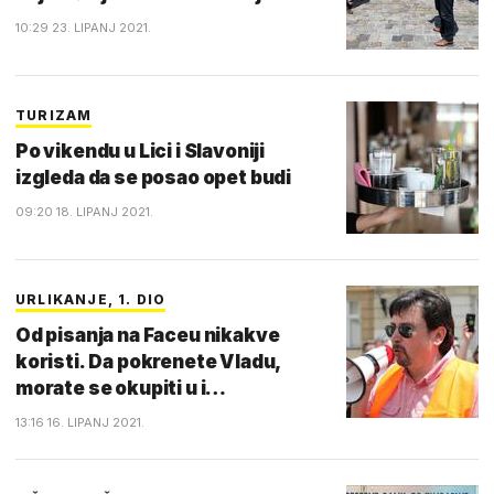
10:29 23. LIPANJ 2021.
TURIZAM
Po vikendu u Lici i Slavoniji
izgleda da se posao opet budi
09:20 18. LIPANJ 2021.
URLIKANJE, 1. DIO
Od pisanja na Faceu nikakve
koristi. Da pokrenete Vladu,
morate se okupiti u i…
13:16 16. LIPANJ 2021.