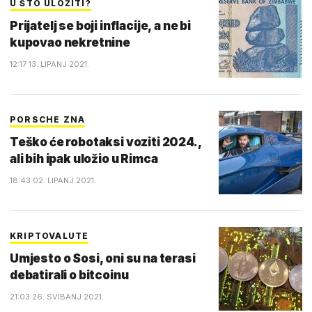
U ŠTO ULOŽITI?
Prijatelj se boji inflacije, a ne bi
kupovao nekretnine
12:17 13. LIPANJ 2021.
PORSCHE ZNA
Teško će robotaksi voziti 2024.,
ali bih ipak uložio u Rimca
18:43 02. LIPANJ 2021.
KRIPTOVALUTE
Umjesto o Sosi, oni su na terasi
debatirali o bitcoinu
21:03 26. SVIBANJ 2021.