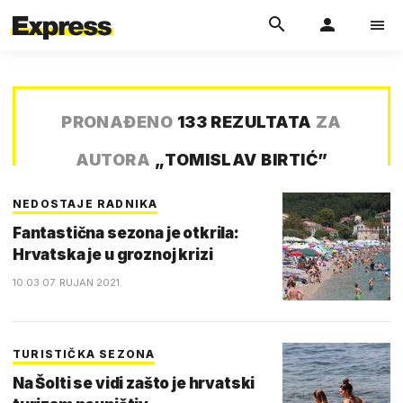
PRONAĐENO
133 REZULTATA
ZA
AUTORA
„
TOMISLAV BIRTIĆ
”
NEDOSTAJE RADNIKA
Fantastična sezona je otkrila:
Hrvatska je u groznoj krizi
10:03 07. RUJAN 2021.
TURISTIČKA SEZONA
Na Šolti se vidi zašto je hrvatski