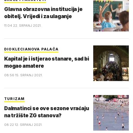
Glavna obrazovna institucija je
obitelj. Vrijedi i za ulaganje
11:04 22. SRPANJ 2021.
DIOKLECIANOVA PALAČA
Kapital je i istjerao stanare, sad bi
mogao amatere
08:56 15. SRPANJ 2021.
TURIZAM
Dalmatinci se ove sezone vraćaju
na tržište ZG stanova?
08:22 12. SRPANJ 2021.