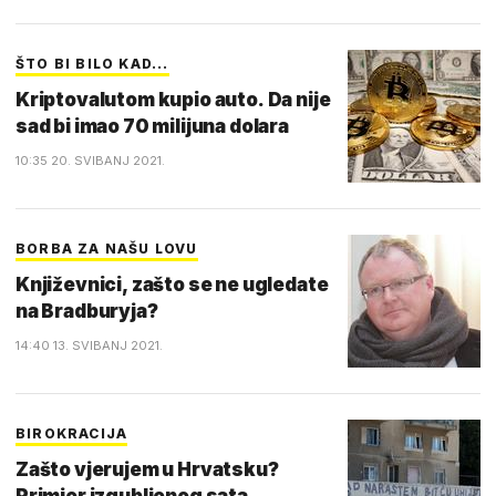
ŠTO BI BILO KAD...
Kriptovalutom kupio auto. Da nije
sad bi imao 70 milijuna dolara
10:35 20. SVIBANJ 2021.
BORBA ZA NAŠU LOVU
Književnici, zašto se ne ugledate
na Bradburyja?
14:40 13. SVIBANJ 2021.
BIROKRACIJA
Zašto vjerujem u Hrvatsku?