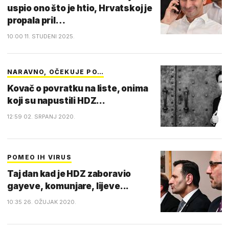
uspio ono što je htio, Hrvatskoj je
propala pril…
10:00 11. STUDENI 2025.
NARAVNO, OČEKUJE PO…
Kovač o povratku na liste, onima
koji su napustili HDZ...
12:59 02. SRPANJ 2020.
POMEO IH VIRUS
Taj dan kad je HDZ zaboravio
gayeve, komunjare, lijeve...
10:35 26. OŽUJAK 2020.