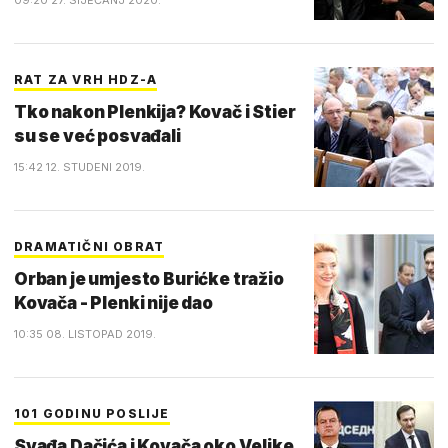
09:20 27. SIJEČANJ 2020.
RAT ZA VRH HDZ-A
Tko nakon Plenkija? Kovač i Stier
su se već posvađali
15:42 12. STUDENI 2019.
DRAMATIČNI OBRAT
Orban je umjesto Burićke tražio
Kovača - Plenki nije dao
10:35 08. LISTOPAD 2019.
101 GODINU POSLIJE
Svađa Dačića i Kovača oko Velike