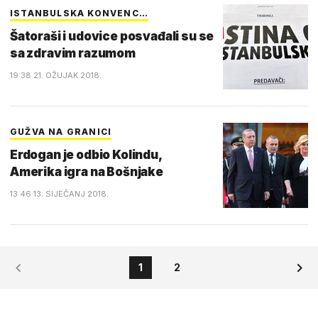
ISTANBULSKA KONVENC…
Šatoraši i udovice posvađali su se
sa zdravim razumom
19:38 21. OŽUJAK 2018.
GUŽVA NA GRANICI
Erdogan je odbio Kolindu,
Amerika igra na Bošnjake
13:46 13. SIJEČANJ 2018.
1
2