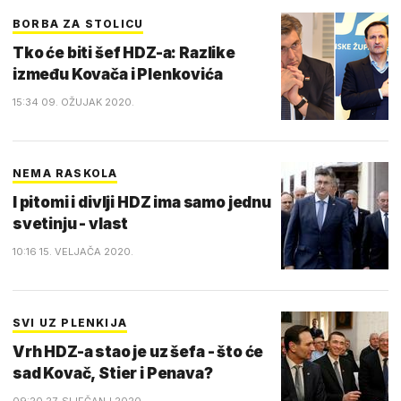
BORBA ZA STOLICU
Tko će biti šef HDZ-a: Razlike
između Kovača i Plenkovića
15:34 09. OŽUJAK 2020.
NEMA RASKOLA
I pitomi i divlji HDZ ima samo jednu
svetinju - vlast
10:16 15. VELJAČA 2020.
SVI UZ PLENKIJA
Vrh HDZ-a stao je uz šefa - što će
sad Kovač, Stier i Penava?