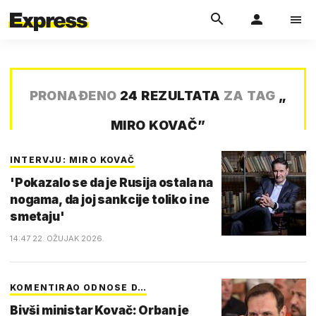
PRONAĐENO
24 REZULTATA
ZA TAG
„
MIRO KOVAČ
”
INTERVJU: MIRO KOVAČ
'Pokazalo se da je Rusija ostala na
nogama, da joj sankcije toliko i ne
smetaju'
14:47 22. OŽUJAK 2026.
KOMENTIRAO ODNOSE D…
Bivši ministar Kovač: Orban je