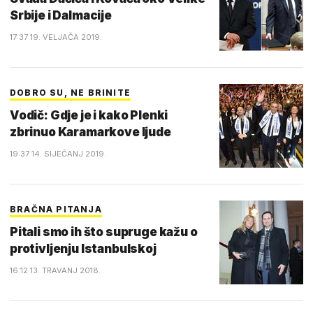
Srbije i Dalmacije
17:37 19. VELJAČA 2019.
DOBRO SU, NE BRINITE
Vodič: Gdje je i kako Plenki
zbrinuo Karamarkove ljude
19:37 14. SIJEČANJ 2019.
BRAČNA PITANJA
Pitali smo ih što supruge kažu o
protivljenju Istanbulskoj
16:12 13. TRAVANJ 2018.