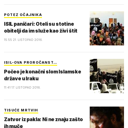
POTEZ OČAJNIKA
ISIL paničari: Oteli su stotine
obitelji da im služe kao živi štit
15:55 21. LISTOPAD 2016.
ISIL-OVA PROROČANST…
Počeo je konačni slom Islamske
države u Iraku
11:41 17. LISTOPAD 2016.
TISUĆE MRTVIH
Zatvor iz pakla: Ni ne znaju zašto
ih muče