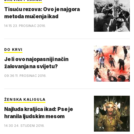
Tisuću rezova: Ovo je najgora
metoda mučenja ikad
14:15 23. PROSINAC 2016.
DO KRVI
Je li ovo najopasniji način
žalovanja na svijetu?
09:36 11. PROSINAC 2016.
ŽENSKA KALIGULA
Najluđa kraljica ikad: Pse je
hranila ljudskim mesom
14:30 24. STUDENI 2016.