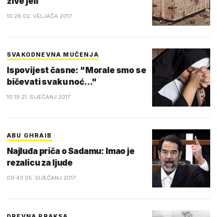
žive jeli
10:28 02. VELJAČA 2017.
SVAKODNEVNA MUČENJA
Ispovijest časne: "Morale smo se
bičevati svaku noć..."
10:19 21. SIJEČANJ 2017.
ABU GHRAIB
Najluđa priča o Sadamu: Imao je
rezalicu za ljude
09:43 05. SIJEČANJ 2017.
DREVNA PRAKSA